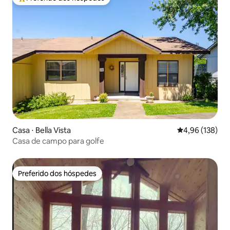
Entre os melhores preferidos dos hóspedes
Casa ⋅ Bella Vista
4,96 de uma av
4,96 (138)
Casa de campo para golfe
Preferido dos hóspedes
Preferido dos hóspedes