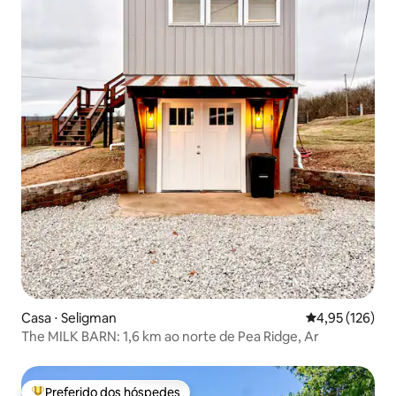
Casa ⋅ Seligman
4,95 de uma av
4,95 (126)
The MILK BARN: 1,6 km ao norte de Pea Ridge, Ar
Preferido dos hóspedes