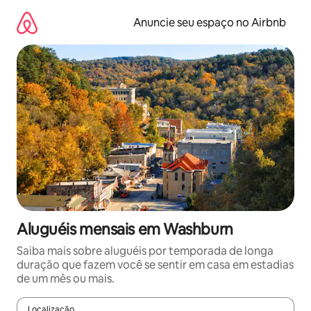
Pular
para
Anuncie seu espaço no Airbnb
o
conteúdo
Aluguéis mensais em Washburn
Saiba mais sobre aluguéis por temporada de longa
duração que fazem você se sentir em casa em estadias
de um mês ou mais.
Localização