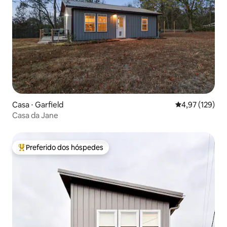
Casa ⋅ Garfield
4,97 de uma av
4,97 (129)
Casa da Jane
Preferido dos hóspedes
Entre os melhores preferidos dos hóspedes