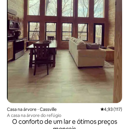
Casa na árvore ⋅ Cassville
4,93 de uma av
4,93 (117)
A casa na árvore do refúgio
O conforto de um lar e ótimos preços