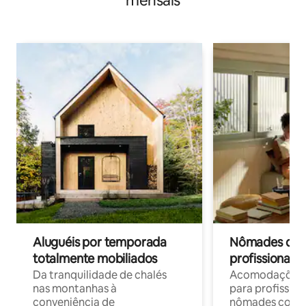
mensais
Aluguéis por temporada
Nômades digit
totalmente mobiliados
profissionais 
Da tranquilidade de chalés
Acomodações c
nas montanhas à
para profission
conveniência de
nômades com W