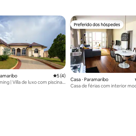
Preferido dos hóspedes
Preferido dos hóspedes
ramaribo
5 de uma avaliação média de 5, 4 avalia
5 (4)
Casa ⋅ Paramaribo
ming | Villa de luxo com piscina
Casa de férias com interior mo
média de 5, 13 avaliações
p) mais cabana