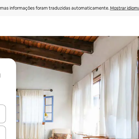
mas informações foram traduzidas automaticamente. 
Mostrar idioma
ore-os usando as seta para cima e para baixo do teclado ou tocando e