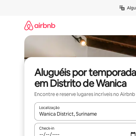
Pular
Algu
para
o
conteúdo
Aluguéis por temporada
em Distrito de Wanica
Encontre e reserve lugares incríveis no Airbnb
Localização
Quando os resultados estiverem disponíveis, expl
Check-in