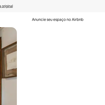
 original
Anuncie seu espaço no Airbnb
 deslizando o dedo na tela.