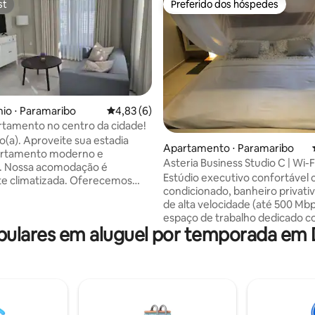
st
Preferido dos hóspedes
st
Preferido dos hóspedes
média de 5, 10 avaliações
io ⋅ Paramaribo
4,83 de uma avaliação média de 5, 6 avalia
4,83 (6)
tamento no centro da cidade!
(a). Aproveite sua estadia
Apartamento ⋅ Paramaribo
artamento moderno e
Asteria Business Studio C | Wi-Fi
o é
Espaço de trabalho
Estúdio executivo confortável 
e climatizada. Oferecemos
condicionado, banheiro privativ
tos muito confortavelmente
de alta velocidade (até 500 Mb
s, cozinha completa e Wi-Fi
espaço de trabalho dedicado 
 Ambos os quartos incluem uma
lares em aluguel por temporada em D
cadeira de escritório e monitor
 size, um armário e uma
Projetado para conforto e prod
de para relaxar. Se você
o estúdio conta com uma cama 
a os fundos da propriedade,
queen, cozinha compacta priva
des papagaios verdes no topo
espaço de trabalho dedicado e 
todas as manhãs. Todos os
alta velocidade. Sua localização
partamentos têm um cofre para
fácil acesso a distritos comercia
. Sua anfitriã ajudará