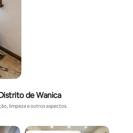
istrito de Wanica
o, limpeza e outros aspectos.
Casa ⋅ P