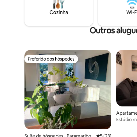
estadias mais longas, uma workation ou
você a qualqu
alguns dias em um ritmo mais lento.
in e check
Cozinha
Wi-F
Outros alugu
Preferido dos hóspedes
Preferido dos hóspedes
Apartame
Estúdio m
Fi em Par
Suíte de hóspedes ⋅ Paramaribo
5 de uma avaliação 
5 (23)