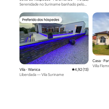
Serenidade no Suriname banhado pelo
sol • 2 quartos + pátio
Preferido dos hóspedes
Preferido dos hóspedes
Casa ⋅ Pa
Villa Flem
Vila ⋅ Wanica
4,92 de uma avaliação 
4,92 (13)
grande
Liberdada — Vila Suriname