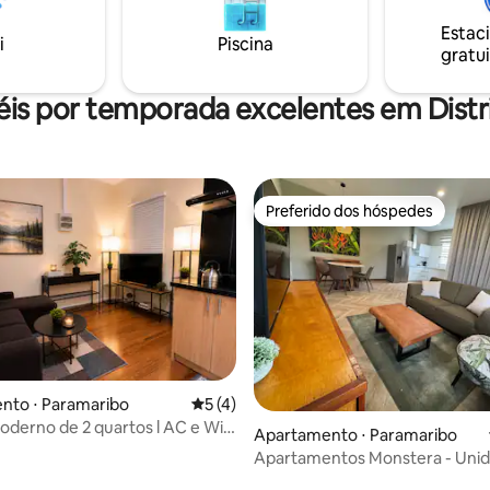
escritórios governamentais, in
er momento. Nosso check-
Estac
de saúde e principais estradas
-out são flexíveis.
i
Piscina
gratui
dele uma escolha ideal para via
negócios, consultores,
éis por temporada excelentes em Distr
Preferido dos hóspedes
Preferido dos hóspedes
nto ⋅ Paramaribo
5 de uma avaliação média de 5, 4 avalia
5 (4)
oderno de 2 quartos l AC e Wi-
Apartamento ⋅ Paramaribo
amaribo North
Apartamentos Monstera - Uni
média de 5, 23 avaliações