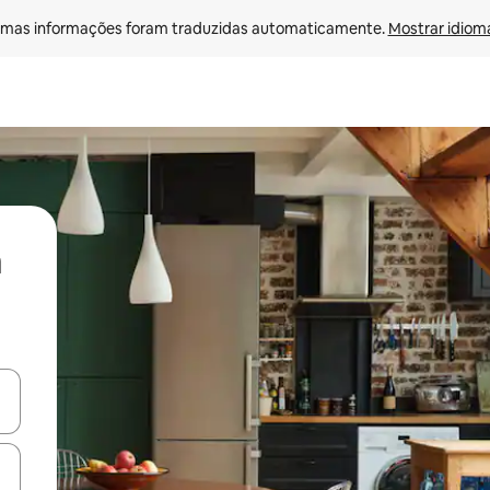
mas informações foram traduzidas automaticamente. 
Mostrar idioma
ore-os usando as seta para cima e para baixo do teclado ou tocando e