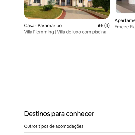
Apartame
Casa ⋅ Paramaribo
5 de uma avaliação
5 (4)
Emcee Flat
Villa Flemming | Villa de luxo com piscina
Paramari
grande
Destinos para conhecer
Outros tipos de acomodações