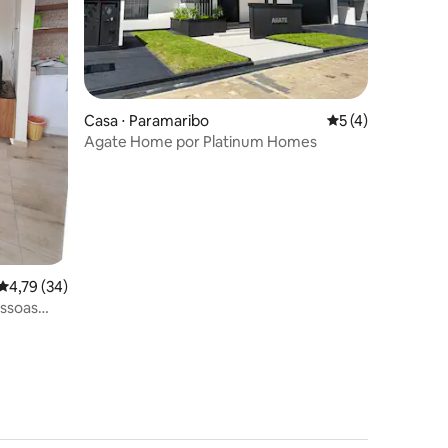
ções
Casa ⋅ Paramaribo
5 de uma avaliaçã
5 (4)
Agate Home por Platinum Homes
4,79 de uma avaliação média de 5, 34 avaliações
4,79 (34)
essoas