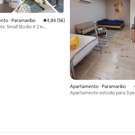
nto ⋅ Paramaribo
4,84 de uma avaliação média de 5, 56 avalia
4,84 (56)
 média de 5, 4 avaliações
s: Small Studio # 2 in
bo
Apartamento ⋅ Paramaribo
Apartamento estúdio para 3 p
Aliyah