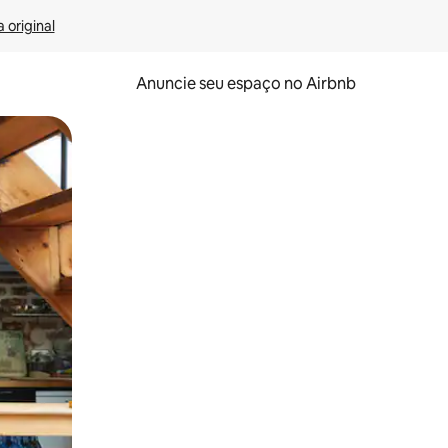
 original
Anuncie seu espaço no Airbnb
 deslizando o dedo na tela.