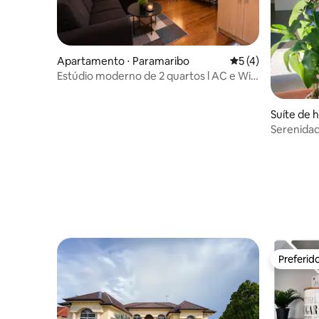
Apartamento ⋅ Paramaribo
5 de uma avaliação
5 (4)
Estúdio moderno de 2 quartos l AC e Wi-
Fi em Paramaribo North
Suíte de 
Serenida
sol • 2 qu
Preferid
Preferid