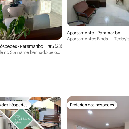
 média de 5, 4 avaliações
Apartamento ⋅ Paramaribo
Apartamentos Binda — Teddy's
hóspedes ⋅ Paramaribo
5 de uma avaliação média de 5, 23 avalia
5 (23)
de no Suriname banhado pelo
artos + pátio
o dos hóspedes
Preferido dos hóspedes
o dos hóspedes
Preferido dos hóspedes