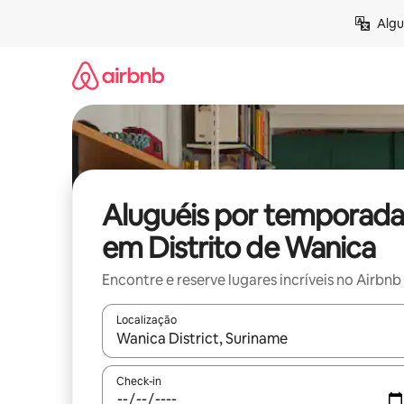
Pular
Algu
para
o
conteúdo
Aluguéis por temporada
em Distrito de Wanica
Encontre e reserve lugares incríveis no Airbnb
Localização
Quando os resultados estiverem disponíveis, expl
Check-in