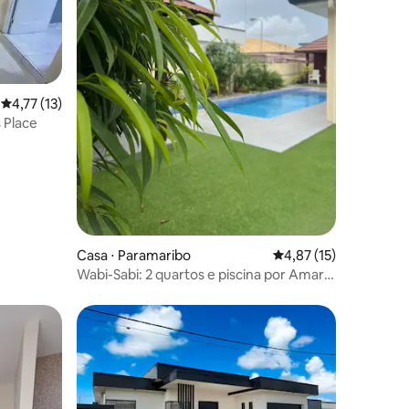
4,77 de uma avaliação média de 5, 13 avaliações
4,77 (13)
 Place
ções
Casa ⋅ Paramaribo
4,87 de uma avaliação
4,87 (15)
Wabi-Sabi: 2 quartos e piscina por Amara
Apartments