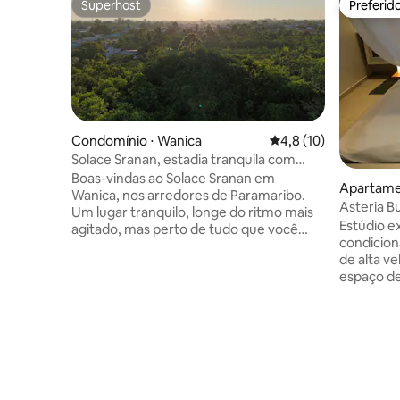
Superhost
Preferid
Superhost
Preferid
Condomínio ⋅ Wanica
4,8 de uma avaliação 
4,8 (10)
Solace Sranan, estadia tranquila com
espaço de trabalho
Boas-vindas ao Solace Sranan em
Apartame
Wanica, nos arredores de Paramaribo.
Asteria Bu
Um lugar tranquilo, longe do ritmo mais
Espaço de
Estúdio e
agitado, mas perto de tudo que você
condicion
precisa. O apartamento tem dois quartos
de alta v
climatizados, uma sala de estar iluminada
espaço de
e uma cozinha. A mesa de jantar
cadeira d
também funciona como espaço de
Projetado
trabalho, com Wi-Fi rápido e uma
o estúdio
impressora mediante solicitação. Um
queen, co
berço com rede mosquiteira está
espaço de
disponível. Um terraço frontal e traseiro,
alta veloc
máquina de lavar roupa e ventiladores
fácil aces
extras adicionam conforto. Ideal para