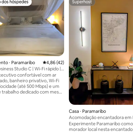
o dos hóspedes
Superhost
o dos hóspedes
Superhost
média de 5, 10 avaliações
nto ⋅ Paramaribo
4,86 de uma avaliação média de 5, 42 avalia
4,86 (42)
siness Studio C | Wi-Fi rápido |
 trabalho
xecutivo confortável com ar
ado, banheiro privativo, Wi-Fi
elocidade (até 500 Mbps) e um
 trabalho dedicado com mesa,
e escritório e monitor (HDMI).
 para conforto e produtividade,
 conta com uma cama de casal
Casa ⋅ Paramaribo
zinha compacta privativa,
Acomodação encantadora em 
 trabalho dedicado e Wi-Fi de
Experimente Paramaribo com
idade. Sua localização central e
morador local nesta encantado
so a distritos comerciais,