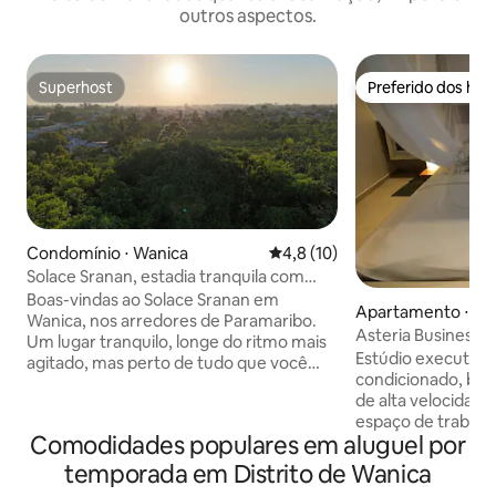
outros aspectos.
Superhost
Preferido dos hó
Superhost
Preferido dos hó
Condomínio ⋅ Wanica
4,8 de uma avaliação média de
4,8 (10)
Solace Sranan, estadia tranquila com
espaço de trabalho
Boas-vindas ao Solace Sranan em
Apartamento ⋅ Pa
Wanica, nos arredores de Paramaribo.
Asteria Business St
Um lugar tranquilo, longe do ritmo mais
Espaço de trabalh
Estúdio executivo
agitado, mas perto de tudo que você
condicionado, banh
precisa. O apartamento tem dois
de alta velocidad
quartos climatizados, uma sala de estar
espaço de trabal
iluminada e uma cozinha. A mesa de
Comodidades populares em aluguel por
cadeira de escritó
jantar também funciona como espaço
Projetado para co
de trabalho, com Wi-Fi rápido e uma
temporada em Distrito de Wanica
produtividade, o 
impressora mediante solicitação. Um