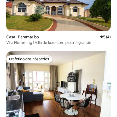
Casa ⋅ Paramaribo
5 de uma 
5 (4)
Villa Flemming | Villa de luxo com piscina grande
Preferido dos hóspedes
Preferido dos hóspedes