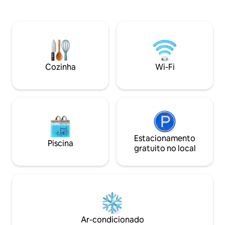
cama de casal qu
berço com rede mosquiteira está
privativa, espaço 
disponível. Um terraço frontal e traseiro,
Wi-Fi de alta veloc
máquina de lavar roupa e ventiladores
central e fácil aces
extras adicionam conforto. Ideal para
comerciais, escri
estadias mais longas, uma workation ou
instalações de saú
alguns dias em um ritmo mais lento.
estradas fazem de
Cozinha
Wi-Fi
para viajantes de 
Estacionamento
Piscina
gratuito no local
Ar-condicionado