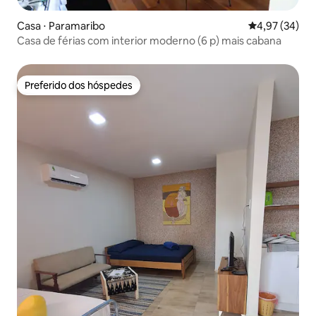
Casa ⋅ Paramaribo
4,97 de uma a
4,97 (34)
Casa de férias com interior moderno (6 p) mais cabana
Preferido dos hóspedes
Preferido dos hóspedes