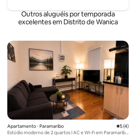
Outros aluguéis por temporada
excelentes em Distrito de Wanica
Apartamento ⋅ Paramaribo
5 de uma 
5 (4)
Estúdio moderno de 2 quartos l AC e Wi-Fi em Paramaribo