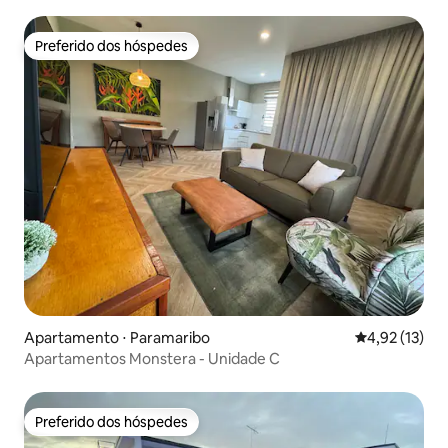
pátio
Preferido dos hóspedes
Preferido dos hóspedes
Apartamento ⋅ Paramaribo
4,92 de uma a
4,92 (13)
Apartamentos Monstera - Unidade C
Preferido dos hóspedes
Preferido dos hóspedes