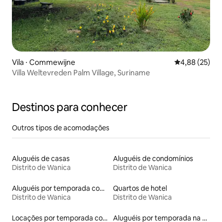
Vila ⋅ Commewijne
4,88 de uma a
4,88 (25)
Villa Weltevreden Palm Village, Suriname
Destinos para conhecer
Outros tipos de acomodações
Aluguéis de casas
Aluguéis de condomínios
Distrito de Wanica
Distrito de Wanica
Aluguéis por temporada com banheira de hidromassagem
Quartos de hotel
Distrito de Wanica
Distrito de Wanica
Locações por temporada com piscina
Aluguéis por temporada na orla