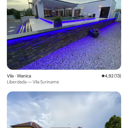
Vila ⋅ Wanica
4,92 de uma a
4,92 (13)
Liberdada — Vila Suriname