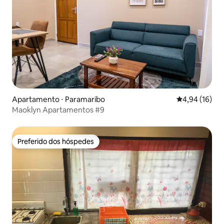
Apartamento ⋅ Paramaribo
4,94 de uma a
4,94 (16)
Maoklyn Apartamentos #9
Preferido dos hóspedes
Preferido dos hóspedes