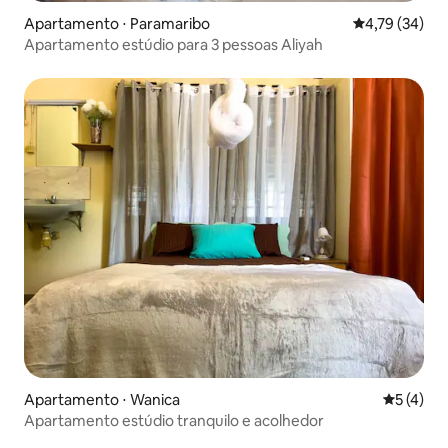
Apartamento ⋅ Paramaribo
4,79 de uma a
4,79 (34)
Apartamento estúdio para 3 pessoas Aliyah
Apartamento ⋅ Wanica
5 de uma 
5 (4)
Apartamento estúdio tranquilo e acolhedor