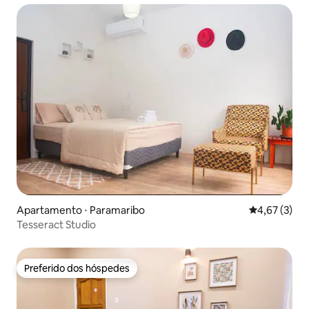
Apartamento ⋅ Paramaribo
4,67 de uma 
4,67 (3)
Tesseract Studio
Preferido dos hóspedes
Preferido dos hóspedes