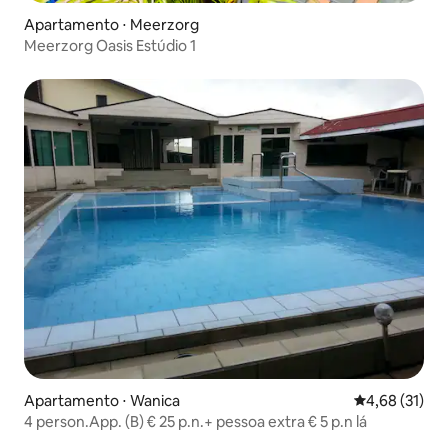
Apartamento ⋅ Meerzorg
Meerzorg Oasis Estúdio 1
Apartamento ⋅ Wanica
4,68 de uma a
4,68 (31)
4 person.App. (B) € 25 p.n.+ pessoa extra € 5 p.n lá