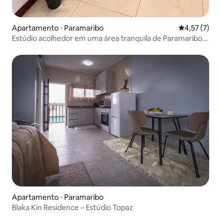
Apartamento ⋅ Paramaribo
4,57 de uma 
4,57 (7)
Estúdio acolhedor em uma área tranquila de Paramaribo
Norte
Apartamento ⋅ Paramaribo
Blaka Kin Residence – Estúdio Topaz