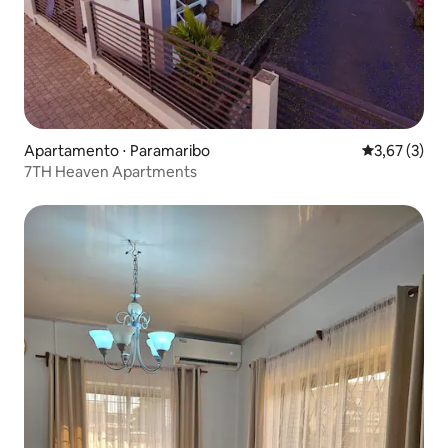
Apartamento ⋅ Paramaribo
3,67 de uma 
3,67 (3)
7TH Heaven Apartments