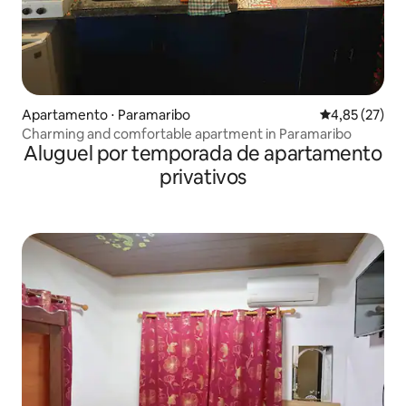
Apartamento ⋅ Paramaribo
4,85 de uma a
4,85 (27)
Charming and comfortable apartment in Paramaribo
Aluguel por temporada de apartamento
privativos