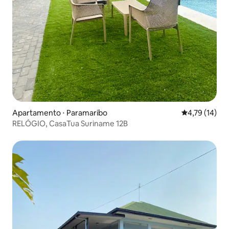
Apartamento ⋅ Paramaribo
4,79 de uma a
4,79 (14)
RELÓGIO, CasaTua Suriname 12B