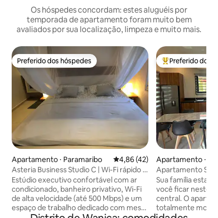
Os hóspedes concordam: estes aluguéis por
temporada de apartamento foram muito bem
avaliados por sua localização, limpeza e muito mais.
Preferido dos hóspedes
Preferido dos 
Preferido dos hóspedes
Entre os melhore
Apartamento ⋅ Paramaribo
4,86 de uma avaliação média de
4,86 (42)
Apartamento ⋅ Pa
Asteria Business Studio C | Wi-Fi rápido |
Apartamento Sere
Espaço de trabalho
Estúdio executivo confortável com ar
Sua família estar
condicionado, banheiro privativo, Wi-Fi
você ficar neste l
de alta velocidade (até 500 Mbps) e um
central. O apartamento é novo e
espaço de trabalho dedicado com mesa,
totalmente mobilia
cadeira de escritório e monitor (HDMI).
Água quente e fria d