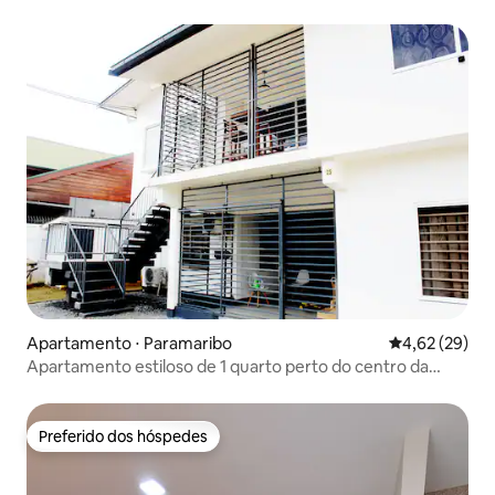
Apartamento ⋅ Paramaribo
4,62 de uma a
4,62 (29)
Apartamento estiloso de 1 quarto perto do centro da
cidade
Preferido dos hóspedes
Preferido dos hóspedes