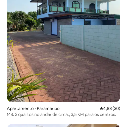
Apartamento ⋅ Paramaribo
4,83 de uma a
4,83 (30)
MB: 3 quartos no andar de cima.; 3,5 KM para os centros.