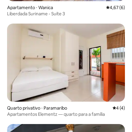
Apartamento ⋅ Wanica
4,67 de uma 
4,67 (6)
Liberdada Suriname - Suíte 3
Quarto privativo ⋅ Paramaribo
4 de uma 
4 (4)
Apartamentos Elementz — quarto para a família