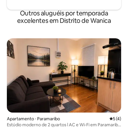
Outros aluguéis por temporada
excelentes em Distrito de Wanica
Apartamento ⋅ Paramaribo
5 de uma 
5 (4)
Estúdio moderno de 2 quartos l AC e Wi-Fi em Paramaribo