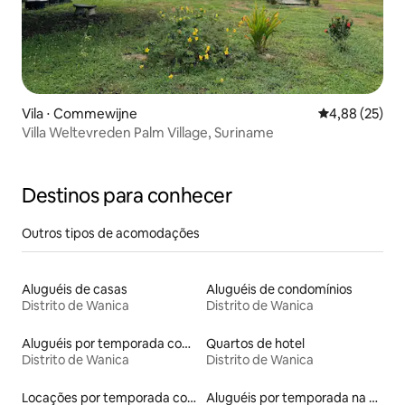
Vila ⋅ Commewijne
4,88 de uma a
4,88 (25)
Villa Weltevreden Palm Village, Suriname
Destinos para conhecer
Outros tipos de acomodações
Aluguéis de casas
Aluguéis de condomínios
Distrito de Wanica
Distrito de Wanica
Aluguéis por temporada com banheira de hidromassagem
Quartos de hotel
Distrito de Wanica
Distrito de Wanica
Locações por temporada com piscina
Aluguéis por temporada na orla