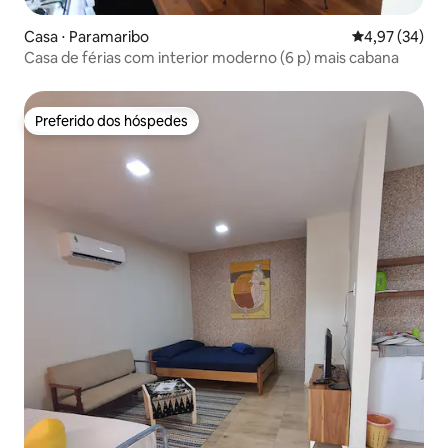
Casa ⋅ Paramaribo
4,97 de uma a
4,97 (34)
Casa de férias com interior moderno (6 p) mais cabana
Preferido dos hóspedes
Preferido dos hóspedes