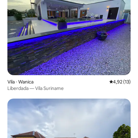
Vila ⋅ Wanica
4,92 de uma a
4,92 (13)
Liberdada — Vila Suriname