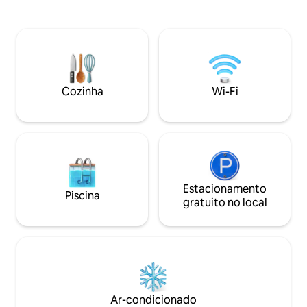
cama de casal qu
berço com rede mosquiteira está
privativa, espaço 
disponível. Um terraço frontal e traseiro,
Wi-Fi de alta veloc
máquina de lavar roupa e ventiladores
central e fácil aces
extras adicionam conforto. Ideal para
comerciais, escri
estadias mais longas, uma workation ou
instalações de saú
alguns dias em um ritmo mais lento.
estradas fazem de
Cozinha
Wi-Fi
para viajantes de 
Estacionamento
Piscina
gratuito no local
Ar-condicionado