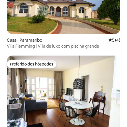
Casa ⋅ Paramaribo
5 de uma 
5 (4)
Villa Flemming | Villa de luxo com piscina grande
Preferido dos hóspedes
Preferido dos hóspedes