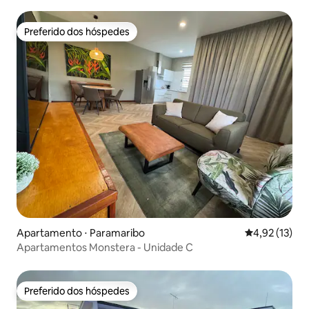
pátio
Preferido dos hóspedes
Preferido dos hóspedes
Apartamento ⋅ Paramaribo
4,92 de uma a
4,92 (13)
Apartamentos Monstera - Unidade C
Preferido dos hóspedes
Preferido dos hóspedes