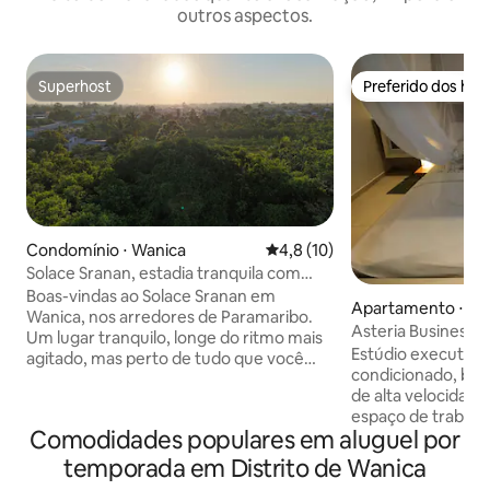
outros aspectos.
Superhost
Preferido dos hó
Superhost
Preferido dos hó
Condomínio ⋅ Wanica
4,8 de uma avaliação média de
4,8 (10)
Solace Sranan, estadia tranquila com
espaço de trabalho
Boas-vindas ao Solace Sranan em
Apartamento ⋅ Pa
Wanica, nos arredores de Paramaribo.
Asteria Business St
Um lugar tranquilo, longe do ritmo mais
Espaço de trabalh
Estúdio executivo
agitado, mas perto de tudo que você
condicionado, banh
precisa. O apartamento tem dois
de alta velocidad
quartos climatizados, uma sala de estar
espaço de trabal
iluminada e uma cozinha. A mesa de
Comodidades populares em aluguel por
cadeira de escritó
jantar também funciona como espaço
Projetado para co
de trabalho, com Wi-Fi rápido e uma
temporada em Distrito de Wanica
produtividade, o 
impressora mediante solicitação. Um