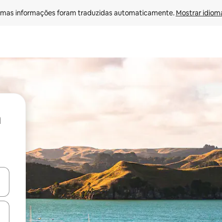
mas informações foram traduzidas automaticamente. 
Mostrar idioma
ore-os usando as seta para cima e para baixo do teclado ou tocando e