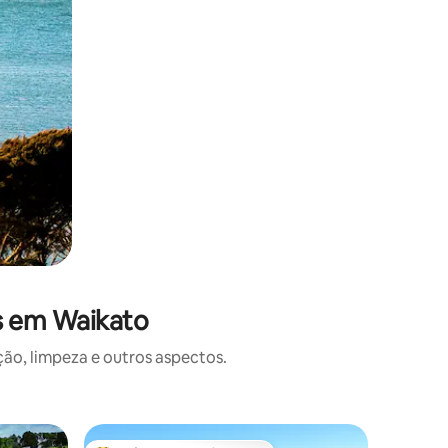
s em Waikato
o, limpeza e outros aspectos.
Casa de 