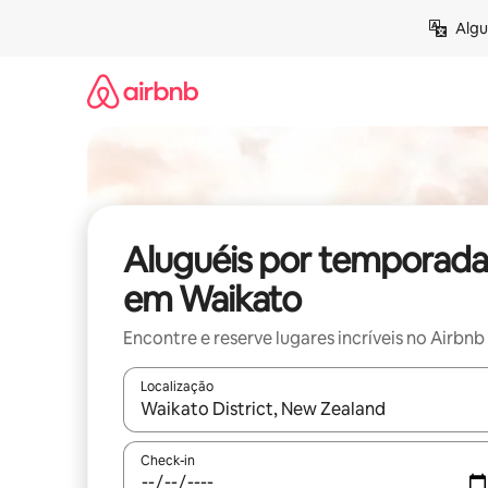
Pular
Algu
para
o
conteúdo
Aluguéis por temporada
em Waikato
Encontre e reserve lugares incríveis no Airbnb
Localização
Quando os resultados estiverem disponíveis, expl
Check-in