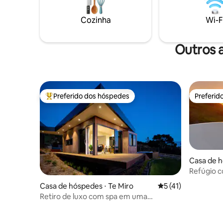
dentro do nosso vinhedo privado no
restauran
sopé do Monte Karioi, esta é uma
o Gardene
Cozinha
Wi-F
oportunidade única para ficar em um
minutos d
local remoto sem comprometer o
e a 15 mi
conforto.
Outros 
Preferido dos hóspedes
Preferid
Entre os melhores preferidos dos hóspedes
Preferid
Casa de h
Refúgio c
incrível 
Casa de hóspedes ⋅ Te Miro
5 de uma avaliação 
5 (41)
Retiro de luxo com spa em uma
montanha