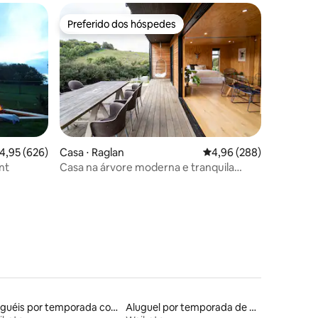
Preferido dos hóspedes
Preferido dos hóspedes
,95 de uma avaliação média de 5, 626 avaliações
4,95 (626)
Casa ⋅ Raglan
4,96 de uma avaliação m
4,96 (288)
nt
Casa na árvore moderna e tranquila
ções
perto da praia
Aluguéis por temporada com terraço
Aluguel por temporada de casas de hóspedes