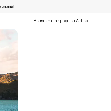
 original
Anuncie seu espaço no Airbnb
 deslizando o dedo na tela.