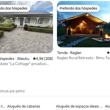
rido dos hóspedes
Preferido dos hóspedes
 melhores preferidos dos hóspedes
Preferido dos hóspedes
média de 5, 53 avaliações
Tenda ⋅ Raglan
4
Raglan Rural Retreats - Rimu Te
óspedes ⋅ Waiuku
4,96 de uma avaliação média de 5, 208 avalia
4,96 (208)
tate "La Cottage" privativo
ente
sticos por perto
Aluguel por temporada de townhouses
Aluguéis de cabanas
Aluguéis de espaços ideais para famílias