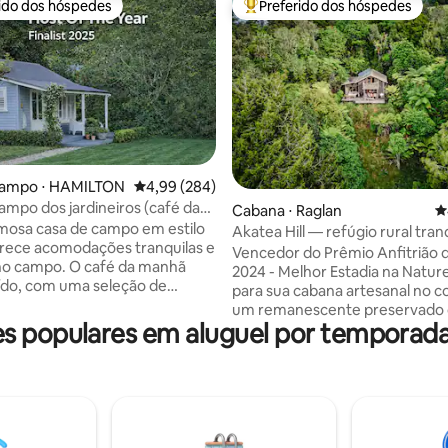
rido dos hóspedes
Preferido dos hóspedes
 melhores preferidos dos hóspedes
Entre os melhores preferidos d
édia de 5, 339 avaliações
campo ⋅ HAMILTON
4,99 de uma avaliação média de 5, 284 avalia
4,99 (284)
ampo dos jardineiros (café da
Cabana ⋅ Raglan
4
luso)
mosa casa de campo em estilo
Akatea Hill — refúgio rural tran
erece acomodações tranquilas e
isolado
Vencedor do Prêmio Anfitrião 
no campo. O café da manhã
2024 - Melhor Estadia na Natureza.
uído, com uma seleção de
para sua cabana artesanal no c
ogurte, torradas e cremes para
um remanescente preservado
entro da cabana, você
 populares em aluguel por temporad
arbustos nativos, com vista par
rá uma cozinha compacta e
agrícolas e uma espiada do Mon
nte, equipada com uma
Você pode sentar em total priv
eladeira, micro-ondas, forno
reconectar-se com a natureza 
ção, fogões e uma torradeira.
desfrutar de um chocolate que
ntre fazendas de frutas
uma taça de vinho enquanto o T
s e renomados cafés,
Piwakawaka e Kereru mergulh