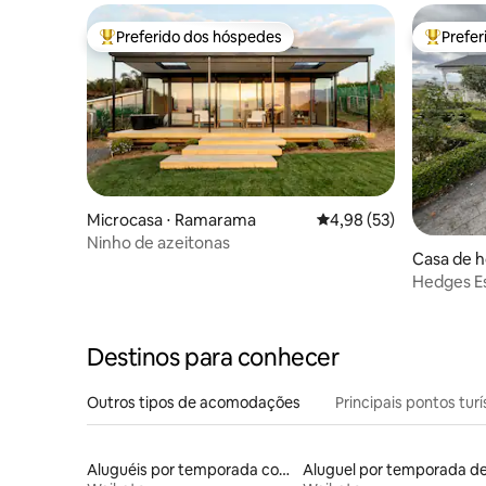
Preferido dos hóspedes
Prefe
Entre os melhores preferidos dos hóspedes
Entre os
Microcasa ⋅ Ramarama
4,98 de uma avaliação 
4,98 (53)
Ninho de azeitonas
Casa de h
Hedges Es
independ
Destinos para conhecer
Outros tipos de acomodações
Principais pontos turí
Aluguéis por temporada com acesso à praia