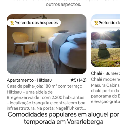
outros aspectos.
Preferido dos hóspedes
Preferido dos 
Entre os melhores preferidos dos hóspedes
Entre os melhore
Chalé ⋅ Bürserber
Chalé moderno co
Apartamento ⋅ Hittisau
5 de uma avaliação média de 
5 (142)
incríveis
Masura Cabins. Pa
Casa de palha-joia: 180 m² com terraço
chalé perto da na
Hittisau – uma aldeia de
panorama do Brandnerta
Bregenzerwälder com 2.200 habitantes
elevação gratuito
– localização tranquila e central com boa
Nossos chalés de
infraestrutura. Na porta: Nagelfluhkette
construídos por ar
Comodidades populares em aluguel por
e Hittisberg – ideal para caminhadas com
oferecem vistas ún
toda a família e excursões em
temporada em Vorarleberga
e as montanhas do 
Vorarlberg, Suíça e Allgäu. Lake