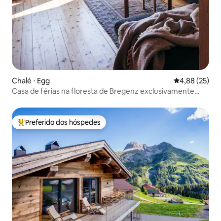
Chalé ⋅ Egg
4,88 de uma a
4,88 (25)
Casa de férias na floresta de Bregenz exclusivamente
para você!
Preferido dos hóspedes
Entre os melhores preferidos dos hóspedes