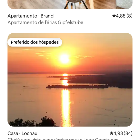
Apartamento ⋅ Brand
4,88 de uma 
4,88 (8)
Apartamento de férias Gipfelstube
Preferido dos hóspedes
Preferido dos hóspedes
Casa ⋅ Lochau
4,93 de uma a
4,93 (84)
Chalé com vista panorâmica para o Lago Constança