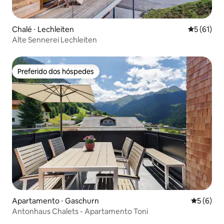
Chalé ⋅ Lechleiten
5 de uma a
5 (61)
Alte Sennerei Lechleiten
Preferido dos hóspedes
Preferido dos hóspedes
Apartamento ⋅ Gaschurn
5 de uma 
5 (6)
Antonhaus Chalets - Apartamento Toni