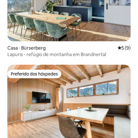
Casa ⋅ Bürserberg
5 de uma 
5 (9)
Lapuris - refúgio de montanha em Brandnertal
Preferido dos hóspedes
Preferido dos hóspedes