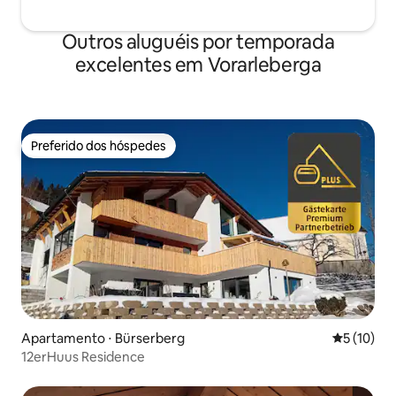
Outros aluguéis por temporada
excelentes em Vorarleberga
Preferido dos hóspedes
Preferido dos hóspedes
Apartamento ⋅ Bürserberg
5 de uma a
5 (10)
12erHuus Residence