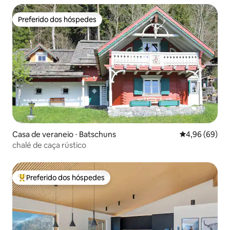
Preferido dos hóspedes
Preferido dos hóspedes
Casa de veraneio ⋅ Batschuns
4,96 de uma av
4,96 (69)
chalé de caça rústico
Preferido dos hóspedes
Entre os melhores preferidos dos hóspedes