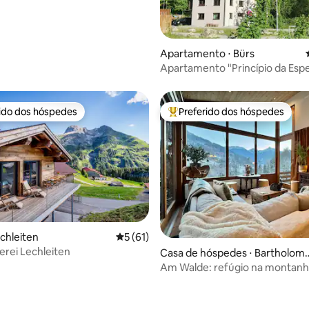
Apartamento ⋅ Bürs
Apartamento "Princípio da Esp
rido dos hóspedes
Preferido dos hóspedes
 melhores preferidos dos hóspedes
Entre os melhores preferidos d
echleiten
5 de uma avaliação média de 5, 61 avalia
5 (61)
erei Lechleiten
Casa de hóspedes ⋅ Bartholom
erg
Am Walde: refúgio na montan
vista deslumbrante