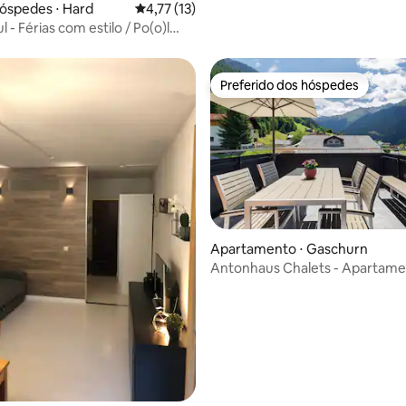
óspedes ⋅ Hard
4,77 de uma avaliação média de 5, 13 avalia
4,77 (13)
 - Férias com estilo / Po(o)l
Preferido dos hóspedes
Preferido dos hóspedes
édia de 5, 109 avaliações
Apartamento ⋅ Gaschurn
Antonhaus Chalets - Apartame