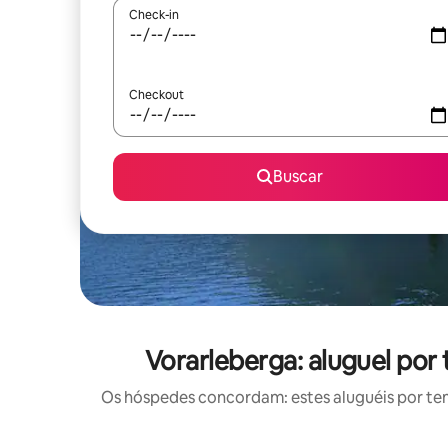
Check-in
Checkout
Buscar
Vorarleberga: aluguel po
Os hóspedes concordam: estes aluguéis por te