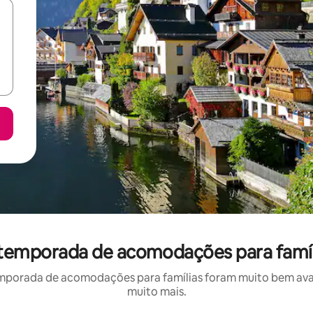
r temporada de acomodações para famíl
mporada de acomodações para famílias foram muito bem avali
muito mais.