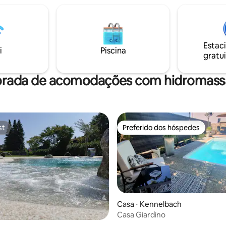
pequenos momentos e experi
e distância, diversão de
grandes aventuras. Localização
de inverno em Mellau-Damüls
para esquiar, andar de mountai
 Hochhäderich e Balderschwang
caminhar e relaxar. Perto do re
Localizada diretamente na trilha
esqui e caminhadas Brandnerta
Estac
cross-country, a casa de palha
i
Piscina
Brandnertal Bikepark.
gratui
a de forma sustentável convida
a experiência autêntica.
orada de acomodações com hidromassa
st
Preferido dos hóspedes
st
Preferido dos hóspedes
Casa ⋅ Kennelbach
Casa Giardino