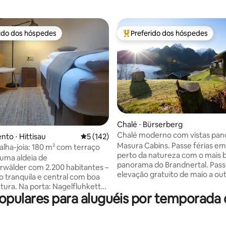
rido dos hóspedes
Preferido dos hóspedes
 melhores preferidos dos hóspedes
Entre os melhores preferidos d
Chalé ⋅ Bürserberg
Chalé moderno com vistas pan
édia de 5, 169 avaliações
to ⋅ Hittisau
5 de uma avaliação média de 5, 142 avalia
5 (142)
incríveis
Masura Cabins. Passe férias e
alha-joia: 180 m² com terraço
perto da natureza com o mais 
 uma aldeia de
panorama do Brandnertal. Passe de
wälder com 2.200 habitantes –
elevação gratuito de maio a ou
ão tranquila e central com boa
Nossos chalés de madeira for
utura. Na porta: Nagelfluhkette
construídos por artesãos region
opulares para aluguéis por temporada 
erg – ideal para caminhadas com
oferecem vistas únicas para o K
mília e excursões em
e as montanhas do Brandnertal. U
, Suíça e Allgäu. Lake
ninho aconchegante para desfr
 e Bregenz estão a apenas 30