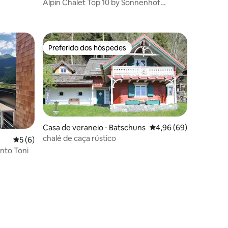
Alpin Chalet Top 10 by Sonnenhof
ções
Appartements
Preferido dos hóspedes
Preferido dos hóspedes
Casa de veraneio ⋅ Batschuns
4,96 de uma avaliação 
4,96 (69)
chalé de caça rústico
5 de uma avaliação média de 5, 6 avaliações
5 (6)
nto Toni