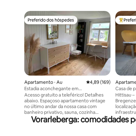
Preferido dos hóspedes
Prefe
Preferido dos hóspedes
Entre os
Apartamento ⋅ Au
4,89 de uma avaliação m
4,89 (169)
Apartamen
Estadia aconchegante em
Casa de p
Bregenzerwald com sauna privativa
Acesso gratuito a teleférico! Detalhes
Hittisau –
abaixo. Espaçoso apartamento vintage
Bregenzer
no último andar da nossa casa com
localizaç
banheiro privativo, sauna, cozinha
infraestr
Vorarleberga: comodidades p
compartilhada, móveis antigos e o
e Hittisb
charme do passado. A tradicional casa de
toda a fa
telhas dos anos 1950 mergulha você na
Vorarlberg
nostalgia com pisos de madeira
Constance