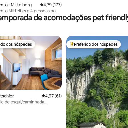
to ⋅ Mittelberg
4,79 de uma avaliação média de 5, 177 avalia
4,79 (177)
to Mittelberg 4 pessoas no
emporada de acomodações pet friendly
 montanhas
rido dos hóspedes
Preferido dos hóspedes
 melhores preferidos dos hóspedes
Entre os melhores preferidos d
édia de 5, 120 avaliações
ntschier
4,97 de uma avaliação média de 5, 61 avalia
4,97 (61)
ale de esqui/caminhada
n