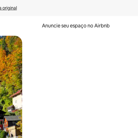
 original
Anuncie seu espaço no Airbnb
 deslizando o dedo na tela.