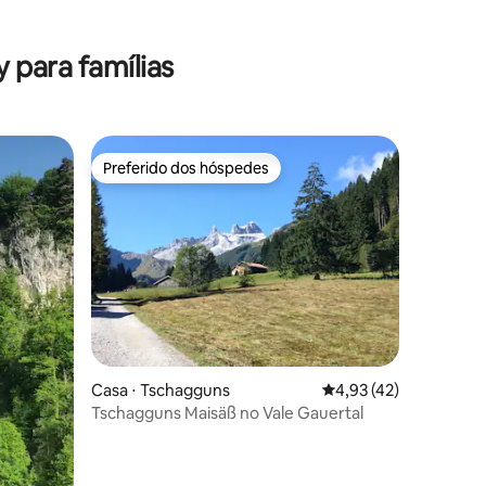
ções
 para famílias
Preferido dos hóspedes
os hóspedes
Preferido dos hóspedes
ções
Casa ⋅ Tschagguns
4,93 de uma avaliação
4,93 (42)
Tschagguns Maisäß no Vale Gauertal