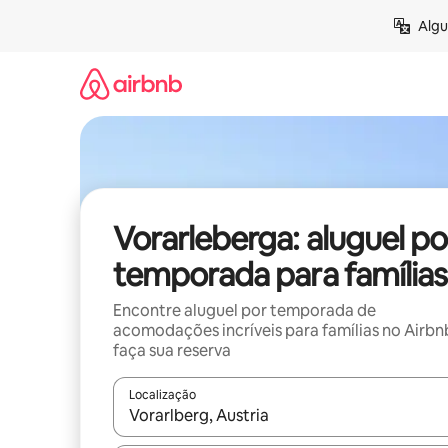
Pular
Algu
para
o
conteúdo
Vorarleberga: aluguel po
temporada para famílias
Encontre aluguel por temporada de
acomodações incríveis para famílias no Airbn
faça sua reserva
Localização
Quando os resultados estiverem disponíveis, expl