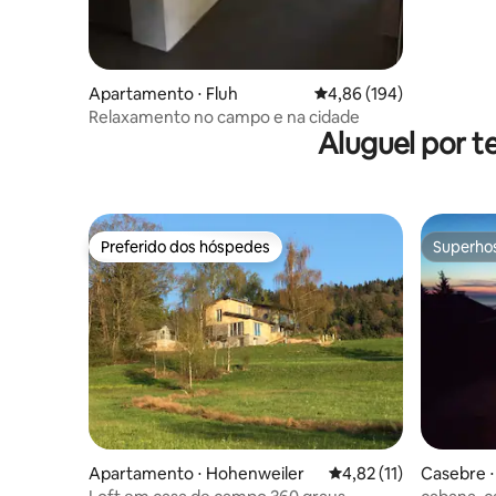
Apartamento ⋅ Fluh
4,86 de uma avaliação m
4,86 (194)
Relaxamento no campo e na cidade
Aluguel por 
Preferido dos hóspedes
Superho
Preferido dos hóspedes
Superho
Apartamento ⋅ Hohenweiler
4,82 de uma avaliação 
4,82 (11)
Casebre ⋅