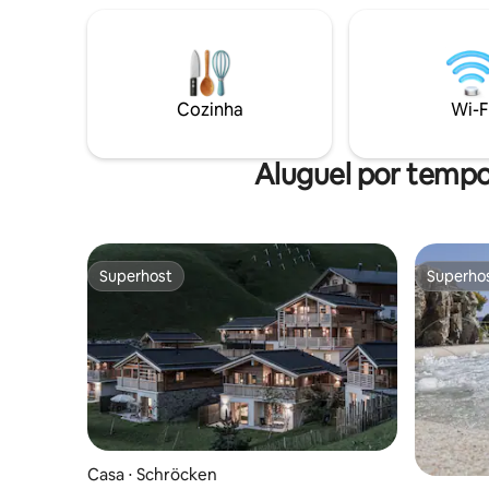
rangendo e interiores antigos. Localizado
minutos d
em uma das regiões mais cênicas da
esportes 
Áustria - Bregenzerwald - você
(30 min),
desfrutará da culinária local em
(10 min). 
restaurantes próximos e explorará trilhas
de esqui 
Cozinha
Wi-F
para caminhadas, aventuras de bicicleta,
construíd
prados alpinos e outras joias culturais!
você a um
Aluguel por temp
Superhost
Superho
Superhost
Superho
Casa ⋅ Schröcken