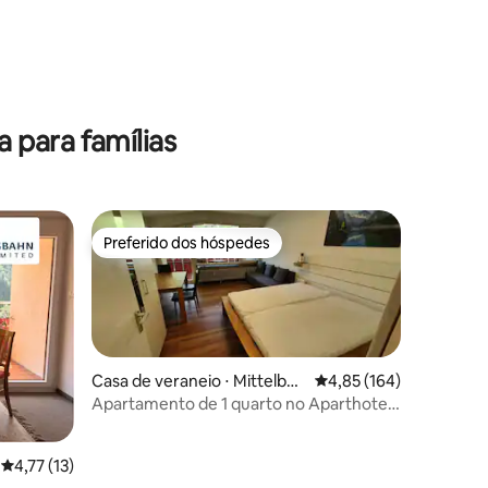
para famílias
Preferido dos hóspedes
Preferido dos hóspedes
Casa de veraneio ⋅ Mittelber
4,85 de uma avaliação 
4,85 (164)
g
Apartamento de 1 quarto no Aparthotel
Mittelberg
ções
4,77 de uma avaliação média de 5, 13 avaliações
4,77 (13)