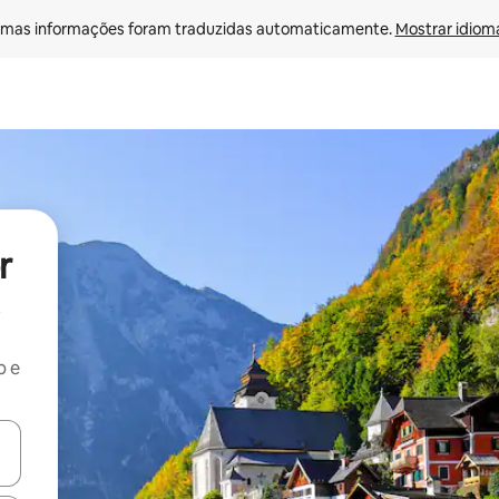
mas informações foram traduzidas automaticamente. 
Mostrar idioma
r
b e
ore-os usando as seta para cima e para baixo do teclado ou tocando e