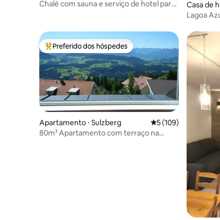
Chalé com sauna e serviço de hotel para
Casa de h
2-5 pessoas
Lagoa Azul
Position
Preferido dos hóspedes
Entre os melhores preferidos dos hóspedes
Apartamento ⋅ Sulzberg
5 de uma avaliação m
5 (109)
80m² Apartamento com terraço na
melhor localização