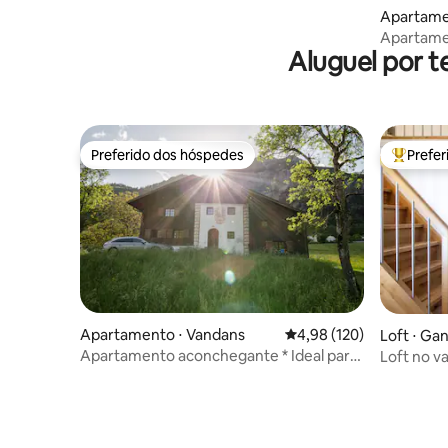
Apartamen
Apartamen
Aluguel por t
meio das
Preferido dos hóspedes
Prefe
Preferido dos hóspedes
Entre os
Apartamento ⋅ Vandans
4,98 de uma avaliação m
4,98 (120)
Loft ⋅ Ga
Apartamento aconchegante * Ideal para
Loft no v
famílias
Montafo