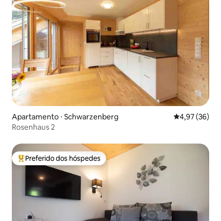
Apartamento ⋅ Schwarzenberg
4,97 de uma a
4,97 (36)
Rosenhaus 2
Preferido dos hóspedes
Entre os melhores preferidos dos hóspedes