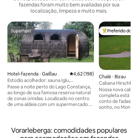
fazendas foram muito bem avaliadas por sua
localização, limpeza e muito mais.
Superhost
Preferido dos 
Superhost
Entre os melhore
Hotel-fazenda ⋅ Gaißau
4,62 de uma avaliação média de 
4,62 (198)
Chalé ⋅ Bizau
Estúdio acolhedor: sauna Iglu,
Cabana Hirschber
caminhadas no lago, estacionamento
Passe a noite perto do Lago Constança,
Nossa nova caban
gratuito
ao longo de sua famosa reserva natural
completa está sit
de zonas úmidas. Localizado no centro
conto de fadas, 
de uma aldeia com um supermercado e
sonho, no Monte H
restaurantes a uma curta distância a pé,
Ela está localizad
nosso pequeno apartamento estúdio é
tranquila, com a n
self check-in com estacionamento
uma maravilhosa c
gratuito. A 3 minutos de carro do Lago
Vorarleberga: comodidades populares
crianças, bem na orla
Constança (ou 30 minutos a pé), 10
pode estacionar d