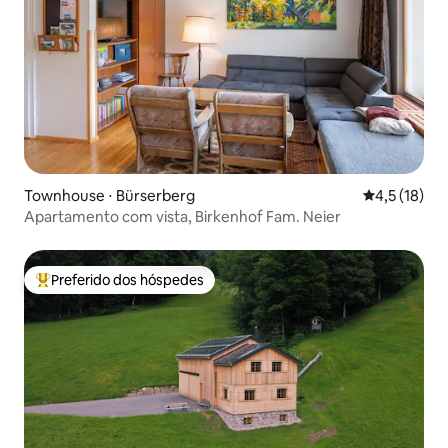
Townhouse ⋅ Bürserberg
4,5 de uma a
4,5 (18)
Apartamento com vista, Birkenhof Fam. Neier
Preferido dos hóspedes
Entre os melhores preferidos dos hóspedes