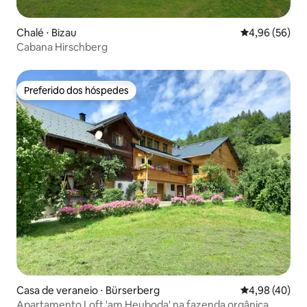
Chalé ⋅ Bizau
4,96 de uma a
4,96 (56)
Cabana Hirschberg
Preferido dos hóspedes
Preferido dos hóspedes
Casa de veraneio ⋅ Bürserberg
4,98 de uma a
4,98 (40)
Apartamento Loft 'am Heuboda' na fazenda orgânica.