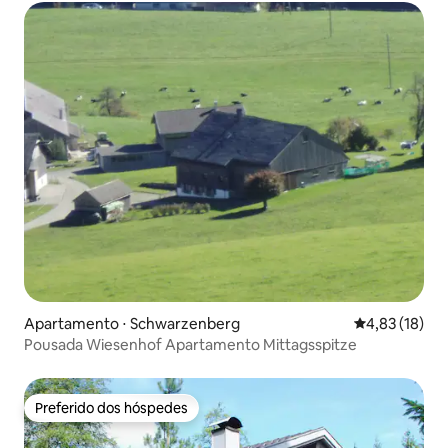
Apartamento ⋅ Schwarzenberg
4,83 de uma a
4,83 (18)
Pousada Wiesenhof Apartamento Mittagsspitze
Preferido dos hóspedes
Preferido dos hóspedes