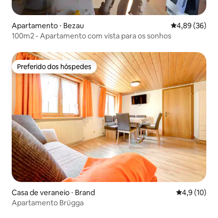
Apartamento ⋅ Bezau
4,89 de uma a
4,89 (36)
100m2 - Apartamento com vista para os sonhos
Preferido dos hóspedes
Preferido dos hóspedes
Casa de veraneio ⋅ Brand
4,9 de uma a
4,9 (10)
Apartamento Brügga