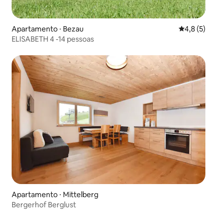
Apartamento ⋅ Bezau
4,8 de uma 
4,8 (5)
ELISABETH 4 -14 pessoas
Apartamento ⋅ Mittelberg
Bergerhof Berglust