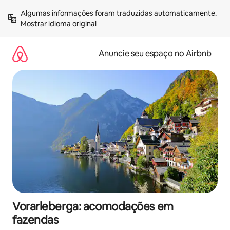
Pular
Algumas informações foram traduzidas automaticamente. 
para
Mostrar idioma original
o
conteúdo
Anuncie seu espaço no Airbnb
Vorarleberga: acomodações em
fazendas