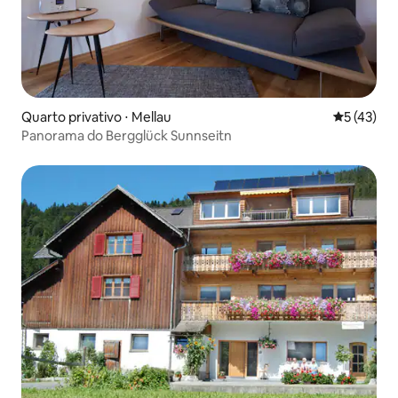
Quarto privativo ⋅ Mellau
5 de uma a
5 (43)
Panorama do Bergglück Sunnseitn