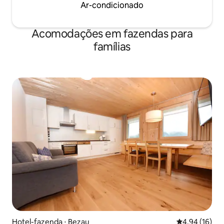
Ar-condicionado
Acomodações em fazendas para
famílias
Hotel-fazenda ⋅ Bezau
4,94 de uma a
4,94 (16)