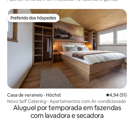
Preferido dos hóspedes
Preferido dos hóspedes
Casa de veraneio ⋅ Höchst
4,94 de uma a
4,94 (51)
Novo Self Catering - Apartamentos com Ar-condicionado
Aluguel por temporada em fazendas
com lavadora e secadora