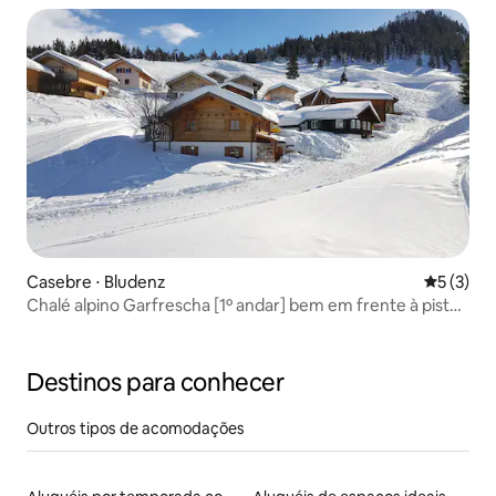
Casebre ⋅ Bludenz
5 de uma 
5 (3)
Chalé alpino Garfrescha [1º andar] bem em frente à pista
de esqui
Destinos para conhecer
Outros tipos de acomodações