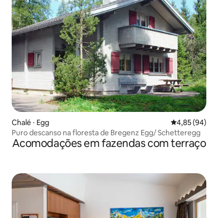
Chalé ⋅ Egg
4,85 de uma a
4,85 (94)
Puro descanso na floresta de Bregenz Egg/ Schetteregg
Acomodações em fazendas com terraço