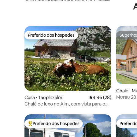
tranquilo
Preferido dos hóspedes
Superho
Preferido dos hóspedes
Superho
Chalé ⋅ M
Murau 20 
Casa ⋅ Tauplitzalm
4,96 de uma avaliação 
4,96 (28)
Chalé de luxo no Alm, com vista para o
lago e as montanhas
Preferido dos hóspedes
Preferid
Entre os melhores preferidos dos hóspedes
Preferid