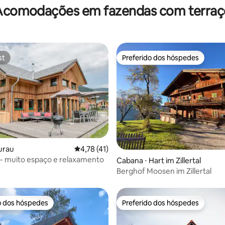
Acomodações em fazendas com terraç
st
Preferido dos hóspedes
st
Preferido dos hóspedes
urau
4,78 de uma avaliação média de 5, 41 avalia
4,78 (41)
- muito espaço e relaxamento
média de 5, 28 avaliações
Cabana ⋅ Hart im Zillertal
Berghof Moosen im Zillertal
o dos hóspedes
Preferido dos hóspedes
o dos hóspedes
Preferido dos hóspedes