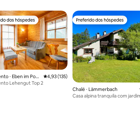
rido dos hóspedes
Preferido dos hóspedes
 melhores preferidos dos hóspedes
Preferido dos hóspedes
édia de 5, 303 avaliações
nto ⋅ Eben im Pon
4,93 de uma avaliação média de 5, 135 avalia
4,93 (135)
nto Lehengut Top 2
Chalé ⋅ Lämmerbach
Casa alpina tranquila com jardim
para a montanha