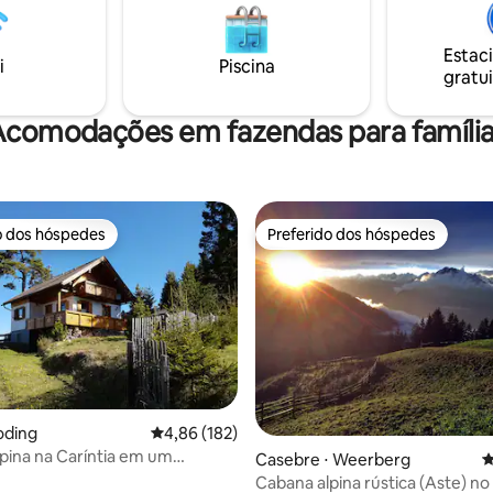
, história e comida deliciosa.
um caráter agradavelmente que
atro microcasas foram
oferece espaço para silêncio,
Estac
as por nossa família usando
restringindo-se ao essencial. A
i
Piscina
gratui
 naturais reciclados, como
alpina está disponível o ano tod
e isolamento de cânhamo.
comodações em fazendas para famíli
o dos hóspedes
Preferido dos hóspedes
o dos hóspedes
Preferido dos hóspedes
oding
4,86 de uma avaliação média de 5, 182 avalia
4,86 (182)
pina na Caríntia em um
Casebre ⋅ Weerberg
4
 muito bonito
Cabana alpina rústica (Aste) no 