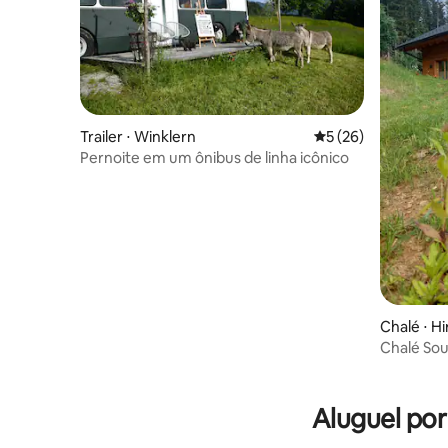
Trailer ⋅ Winklern
5 de uma avaliação 
5 (26)
Pernoite em um ônibus de linha icônico
Chalé ⋅ H
Chalé Sou
panorâmi
Aluguel po