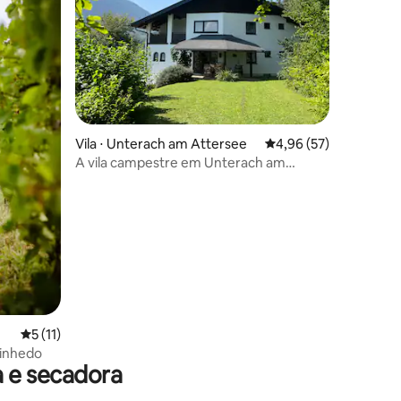
Vila ⋅ Unterach am Attersee
4,96 de uma avaliação
4,96 (57)
A vila campestre em Unterach am
Attersee
ções
5 de uma avaliação média de 5, 11 avaliações
5 (11)
vinhedo
 e secadora