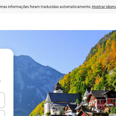
mas informações foram traduzidas automaticamente. 
Mostrar idioma
s
ore-os usando as seta para cima e para baixo do teclado ou tocando e