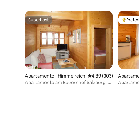
Superhost
Prefe
Superhost
Entre os
Apartamento ⋅ Himmelreich
4,89 de uma avaliação m
4,89 (303)
Apartame
gau
Apartamento am Bauernhof Salzburg I
Apartame
(apenas adultos)