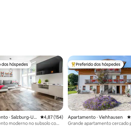
meio da montanha
édia de 5, 236 avaliações
o dos hóspedes
Preferido dos hóspedes
o dos hóspedes
Entre os melhores preferidos d
nto ⋅ Salzburg-Um
4,87 de uma avaliação média de 5, 154 avalia
4,87 (154)
Apartamento ⋅ Viehhausen
4
nto moderno no subsolo com
Grande apartamento cercado 
édia de 5, 127 avaliações
piscina
prados + vista para a montanha