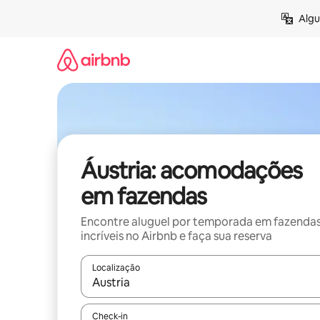
Pular
Algu
para
o
conteúdo
Áustria: acomodações
em fazendas
Encontre aluguel por temporada em fazenda
incríveis no Airbnb e faça sua reserva
Localização
Quando os resultados estiverem disponíveis, expl
Check-in