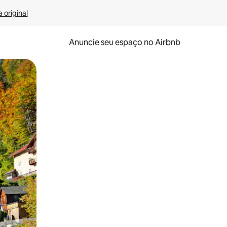
 original
Anuncie seu espaço no Airbnb
 deslizando o dedo na tela.