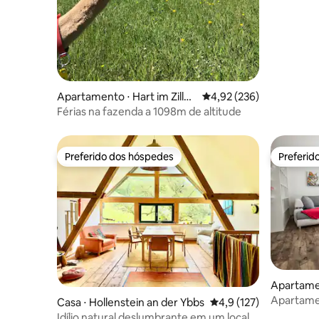
Apartamento ⋅ Hart im Ziller
4,92 de uma avaliação m
4,92 (236)
tal
Férias na fazenda a 1098m de altitude
Preferido dos hóspedes
Preferid
Preferido dos hóspedes
Preferid
Apartame
gebung
Apartame
Casa ⋅ Hollenstein an der Ybbs
4,9 de uma avaliação m
4,9 (127)
acesso à 
Idílio natural deslumbrante em um local