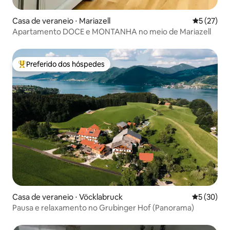
Casa de veraneio ⋅ Mariazell
5 de uma a
5 (27)
Apartamento DOCE e MONTANHA no meio de Mariazell
Preferido dos hóspedes
Entre os melhores preferidos dos hóspedes
Casa de veraneio ⋅ Vöcklabruck
5 de uma a
5 (30)
Pausa e relaxamento no Grubinger Hof (Panorama)