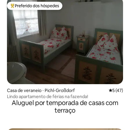
Preferido dos hóspedes
Entre os melhores preferidos dos hóspedes
Casa de veraneio ⋅ Pichl-Großdorf
5 de uma a
5 (47)
Lindo apartamento de férias na fazenda!
Aluguel por temporada de casas com
terraço