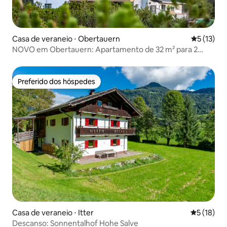
Casa de veraneio ⋅ Obertauern
5 de uma a
5 (13)
NOVO em Obertauern: Apartamento de 32 m² para 2
pessoas
Preferido dos hóspedes
Preferido dos hóspedes
Casa de veraneio ⋅ Itter
5 de uma a
5 (18)
Descanso: Sonnentalhof Hohe Salve