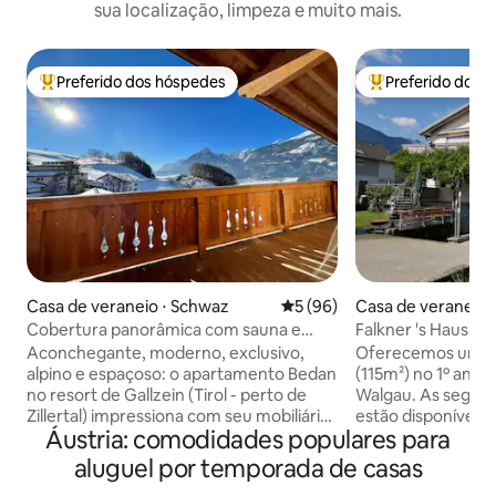
sua localização, limpeza e muito mais.
Preferido dos hóspedes
Preferido dos 
Entre os melhores preferidos dos hóspedes
Entre os melhore
Casa de veraneio ⋅ Schwaz
5 de uma avaliação média de
5 (96)
Casa de veraneio 
Cobertura panorâmica com sauna e
Falkner 's Haus # 
varanda grande
Aconchegante, moderno, exclusivo,
Oferecemos um a
alpino e espaçoso: o apartamento Bedan
(115m²) no 1º anda
no resort de Gallzein (Tirol - perto de
Walgau. As seguintes opções de dormir
Zillertal) impressiona com seu mobiliário
estão disponíveis
Áustria: comodidades populares para
artesanal e elegância atemporal. A
casal (180x200) -
construção tradicional de madeira
casal grande (270
aluguel por temporada de casas
tirolesa combinada com elementos de
para criança(s) (a