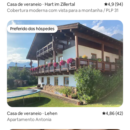
Casa de veraneio ⋅ Hart im Zillertal
4,9 de uma a
4,9 (94)
Cobertura moderna com vista para a montanha / PLP 31
Preferido dos hóspedes
Preferido dos hóspedes
Casa de veraneio ⋅ Lehen
4,86 de uma a
4,86 (42)
Apartamento Antonia