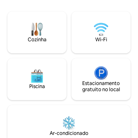
design moderno pode ser encontrada
de hóspedes com 2
em todos os cômodos.​ - 6 pessoas (7
cama de casal (2 x
mediante solicitação) - Apartamento de
estar com sofá-ca
100 m² - Varanda espaçosa - 2 quartos -
alojamento está lo
Sauna de madeira de pinho - cozinha
imediações de: - P
totalmente equipada - Local de trabalho
Supermercado - Pi
(70 MBit/s) - Adega
tênis - Estação 
Cozinha
Wi-Fi
Estacionamento
Piscina
gratuito no local
Ar-condicionado