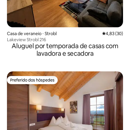
Casa de veraneio ⋅ Strobl
4,83 de uma a
4,83 (30)
Lakeview Strobl 216
Aluguel por temporada de casas com
lavadora e secadora
Preferido dos hóspedes
Preferido dos hóspedes