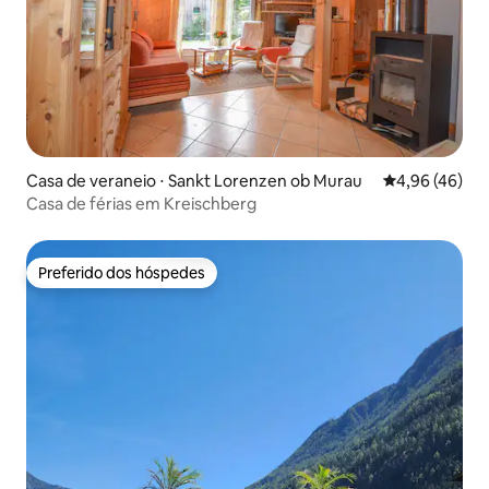
Casa de veraneio ⋅ Sankt Lorenzen ob Murau
4,96 de uma a
4,96 (46)
Casa de férias em Kreischberg
Preferido dos hóspedes
Preferido dos hóspedes