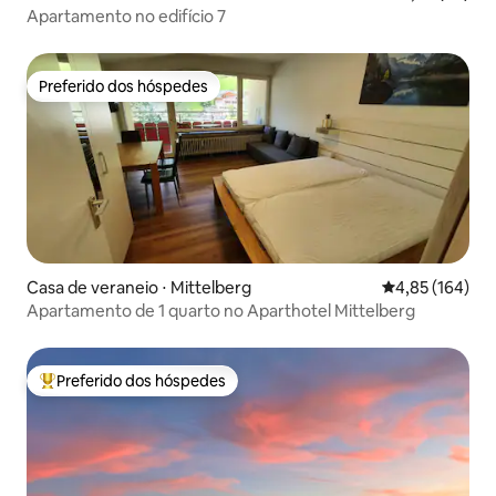
Apartamento no edifício 7
Preferido dos hóspedes
Preferido dos hóspedes
Casa de veraneio ⋅ Mittelberg
4,85 de uma av
4,85 (164)
Apartamento de 1 quarto no Aparthotel Mittelberg
Preferido dos hóspedes
Entre os melhores preferidos dos hóspedes