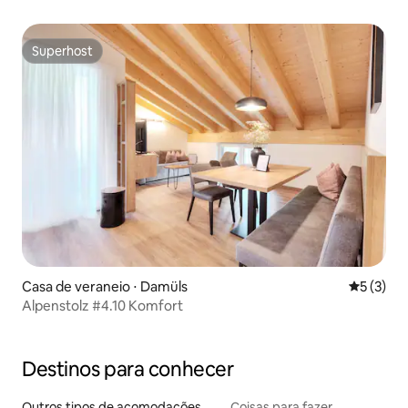
Superhost
Superhost
Casa de veraneio ⋅ Damüls
5 de uma 
5 (3)
Alpenstolz #4.10 Komfort
Destinos para conhecer
Outros tipos de acomodações
Coisas para fazer