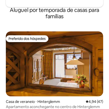
Aluguel por temporada de casas para
famílias
Preferido dos hóspedes
Preferido dos hóspedes
Casa de veraneio ⋅ Hinterglemm
4,94 de uma a
4,94 (47)
Apartamento aconchegante no centro de Hinterglemm