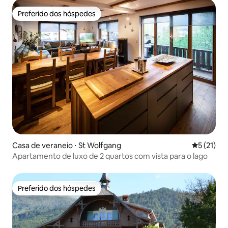
Preferido dos hóspedes
Preferido dos hóspedes
Casa de veraneio ⋅ St Wolfgang
5 de uma a
5 (21)
Apartamento de luxo de 2 quartos com vista para o lago
Preferido dos hóspedes
Preferido dos hóspedes