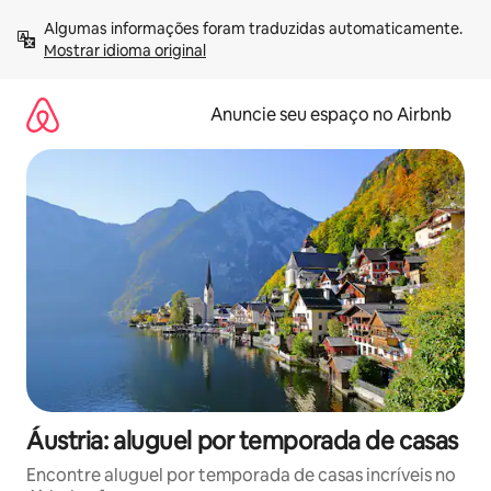
Pular
Algumas informações foram traduzidas automaticamente. 
para
Mostrar idioma original
o
conteúdo
Anuncie seu espaço no Airbnb
Áustria: aluguel por temporada de casas
Encontre aluguel por temporada de casas incríveis no