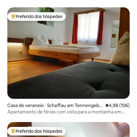
Preferido dos hóspedes
Entre os melhores preferidos dos hóspedes
Casa de veraneio ⋅ Scheffau am Tennengebir
4,98 de uma av
4,98 (106)
ge
Apartamento de férias com vista para a montanha em
Kendlergut
Preferido dos hóspedes
Entre os melhores preferidos dos hóspedes