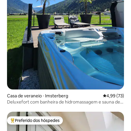
Casa de veraneio ⋅ Imsterberg
4,99 de uma a
4,99 (73)
Deluxefort com banheira de hidromassagem e sauna de
barril para 10 pessoas
Preferido dos hóspedes
Entre os melhores preferidos dos hóspedes