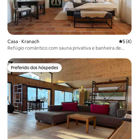
Casa ⋅ Kranach
5 de uma 
5 (4)
Refúgio romântico com sauna privativa e banheira de
hidromassagem
Preferido dos hóspedes
Preferido dos hóspedes