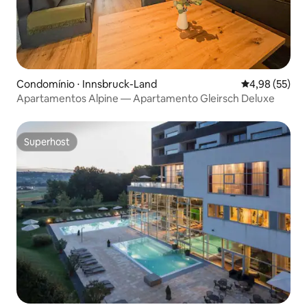
Condomínio ⋅ Innsbruck-Land
4,98 de uma a
4,98 (55)
Apartamentos Alpine — Apartamento Gleirsch Deluxe
Superhost
Superhost