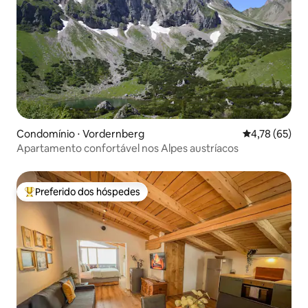
Condomínio ⋅ Vordernberg
4,78 de uma a
4,78 (65)
Apartamento confortável nos Alpes austríacos
Preferido dos hóspedes
Entre os melhores preferidos dos hóspedes