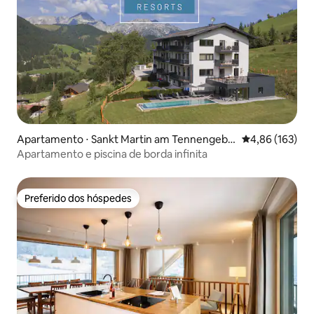
Apartamento ⋅ Sankt Martin am Tennengebir
4,86 de uma av
4,86 (163)
ge
Apartamento e piscina de borda infinita
Preferido dos hóspedes
Preferido dos hóspedes