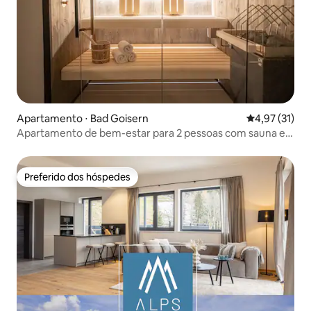
Apartamento ⋅ Bad Goisern
4,97 de uma a
4,97 (31)
Apartamento de bem-estar para 2 pessoas com sauna e
vista panorâmica de 180°
Preferido dos hóspedes
Preferido dos hóspedes