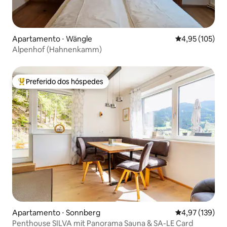
Apartamento ⋅ Wängle
4,95 de uma av
4,95 (105)
Alpenhof (Hahnenkamm)
Preferido dos hóspedes
Entre os melhores preferidos dos hóspedes
Apartamento ⋅ Sonnberg
4,97 de uma av
4,97 (139)
Penthouse SILVA mit Panorama Sauna & SA-LE Card