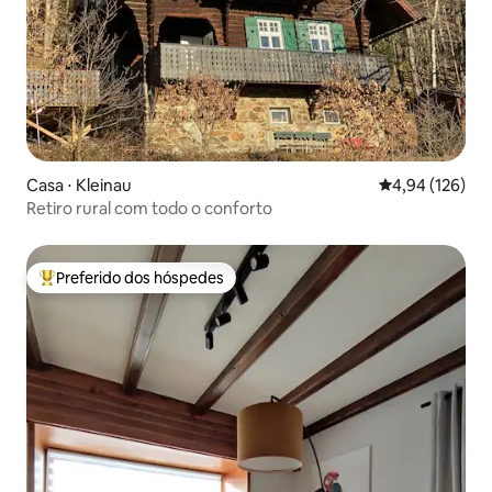
Casa ⋅ Kleinau
4,94 de uma av
4,94 (126)
Retiro rural com todo o conforto
Preferido dos hóspedes
Entre os melhores preferidos dos hóspedes