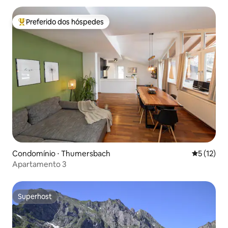
Preferido dos hóspedes
Entre os melhores preferidos dos hóspedes
Condomínio ⋅ Thumersbach
5 de uma a
5 (12)
Apartamento 3
Superhost
Superhost