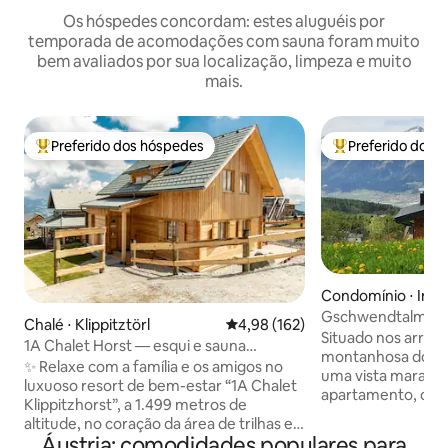
Os hóspedes concordam: estes aluguéis por
temporada de acomodações com sauna foram muito
bem avaliados por sua localização, limpeza e muito
mais.
Preferido dos hóspedes
Preferido dos 
Entre os melhores preferidos dos hóspedes
Entre os melhore
Condomínio ⋅ Inn
nd
Gschwendtalm-Tiro
Chalé ⋅ Klippitztörl
4,98 de uma avaliação média de 
4,98 (162)
Take-Time
Situado nos arredo
1A Chalet Horst — esqui e sauna
montanhosa do Tir
panorâmica
✨ Relaxe com a família e os amigos no
uma vista maravil
luxuoso resort de bem-estar “1A Chalet
apartamento, co
Klippitzhorst”, a 1.499 metros de
amorosamente tra
altitude, no coração da área de trilhas e
permitirá que voc
Áustria: comodidades populares para
esqui de Klippitztörl. 🧖‍♂️ O destaque é a