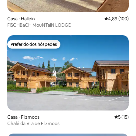
Casa ⋅ Hallein
4,89 de uma av
4,89 (100)
FiSCHBaCH MouNTaiN LODGE
Preferido dos hóspedes
Preferido dos hóspedes
Casa ⋅ Filzmoos
5 de uma a
5 (15)
Chalé da Vila de Filzmoos