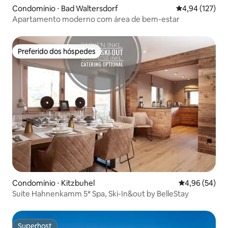
Condomínio ⋅ Bad Waltersdorf
4,94 de uma av
4,94 (127)
Apartamento moderno com área de bem-estar
Preferido dos hóspedes
Preferido dos hóspedes
Condomínio ⋅ Kitzbuhel
4,96 de uma a
4,96 (54)
Suíte Hahnenkamm 5* Spa, Ski-In&out by BelleStay
Superhost