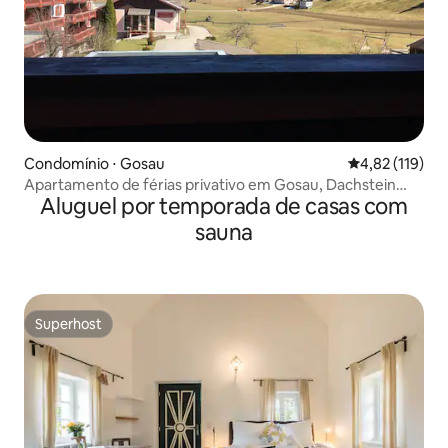
Condomínio ⋅ Gosau
4,82 de uma av
4,82 (119)
Apartamento de férias privativo em Gosau, Dachstein
Aluguel por temporada de casas com
West
sauna
Superhost
Superhost