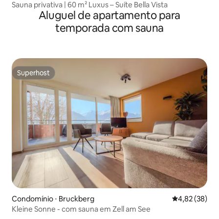
Sauna privativa | 60 m² Luxus – Suíte Bella Vista
Aluguel de apartamento para
temporada com sauna
Superhost
Superhost
Condomínio ⋅ Bruckberg
4,82 de uma a
4,82 (38)
Kleine Sonne - com sauna em Zell am See