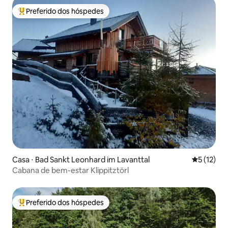
Preferido dos hóspedes
Entre os melhores preferidos dos hóspedes
Casa ⋅ Bad Sankt Leonhard im Lavanttal
5 de uma a
5 (12)
Cabana de bem-estar Klippitztörl
Preferido dos hóspedes
Entre os melhores preferidos dos hóspedes