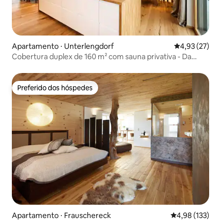
Apartamento ⋅ Unterlengdorf
4,93 de uma a
4,93 (27)
Cobertura duplex de 160 m² com sauna privativa - Da
Xaver
Preferido dos hóspedes
Preferido dos hóspedes
Apartamento ⋅ Frauschereck
4,98 de uma av
4,98 (133)