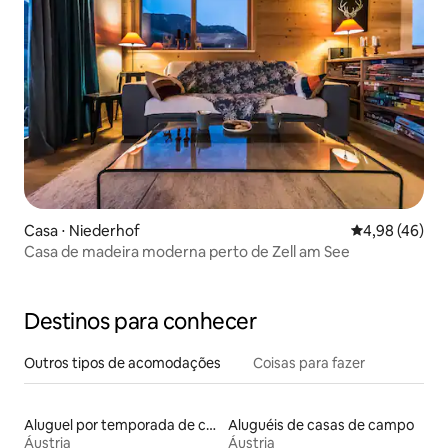
Casa ⋅ Niederhof
4,98 de uma a
4,98 (46)
Casa de madeira moderna perto de Zell am See
Destinos para conhecer
Outros tipos de acomodações
Coisas para fazer
Aluguel por temporada de casas na árvore
Aluguéis de casas de campo
Áustria
Áustria