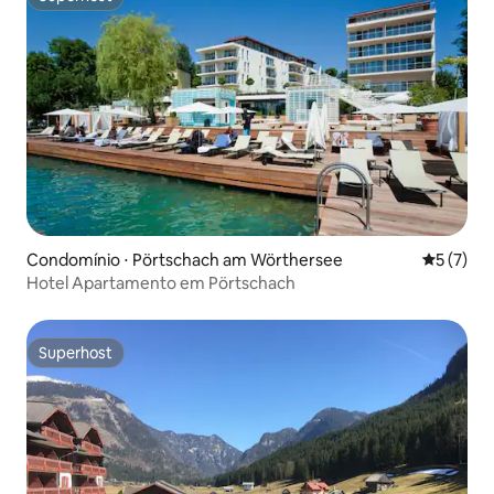
Superhost
Condomínio ⋅ Pörtschach am Wörthersee
5 de uma 
5 (7)
Hotel Apartamento em Pörtschach
Superhost
Superhost