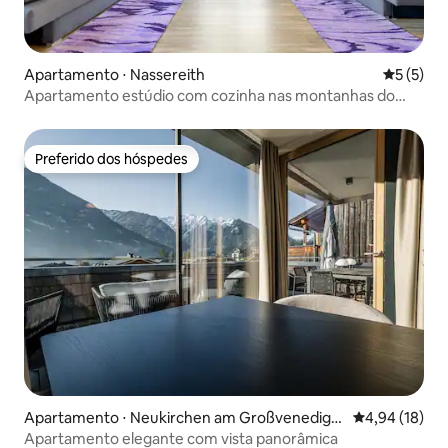
Apartamento ⋅ Nassereith
5 de uma 
5 (5)
Apartamento estúdio com cozinha nas montanhas do
Tirol
Preferido dos hóspedes
Preferido dos hóspedes
Apartamento ⋅ Neukirchen am Großvenedige
4,94 de uma a
4,94 (18)
r
Apartamento elegante com vista panorâmica