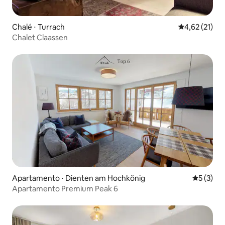
Chalé ⋅ Turrach
4,62 de uma a
4,62 (21)
Chalet Claassen
Apartamento ⋅ Dienten am Hochkönig
5 de uma 
5 (3)
Apartamento Premium Peak 6