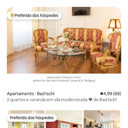
Preferido dos hóspedes
Entre os melhores preferidos dos hóspedes
Apartamento ⋅ Bad Ischl
4,99 de uma av
4,99 (68)
2 quartos e varanda em vila modernizada ♥ de Bad Ischl
Preferido dos hóspedes
Preferido dos hóspedes