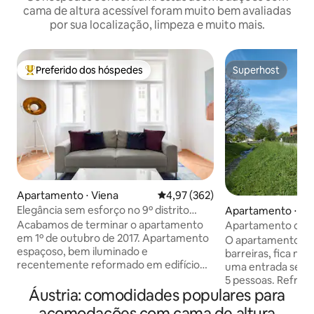
cama de altura acessível foram muito bem avaliadas
por sua localização, limpeza e muito mais.
Preferido dos hóspedes
Superhost
Entre os melhores preferidos dos hóspedes
Superhost
Apartamento ⋅ Viena
4,97 de uma avaliação média de 
4,97 (362)
Elegância sem esforço no 9º distrito
Apartamento ⋅ Kl
histórico de Viena
Acabamos de terminar o apartamento
Apartamento com j
em 1º de outubro de 2017. Apartamento
condicionado
O apartamento de
espaçoso, bem iluminado e
barreiras, fica no
recentemente reformado em edifício
uma entrada sepa
histórico vienense. O apartamento
5 pessoas. Refrigeração sustentável via
consiste em uma grande entrada com
Áustria: comodidades populares para
sonda geotérmica 
pequena varanda, 2 quartos muito
piso COZINHA-SALA DE JANTAR-SALA
acomodações com cama de altura