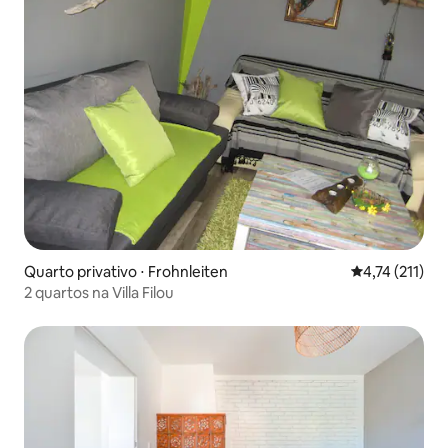
Quarto privativo ⋅ Frohnleiten
4,74 de uma av
4,74 (211)
2 quartos na Villa Filou