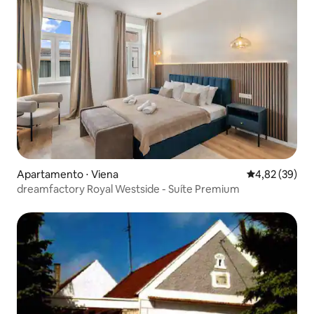
Apartamento ⋅ Viena
4,82 de uma a
4,82 (39)
dreamfactory Royal Westside - Suíte Premium