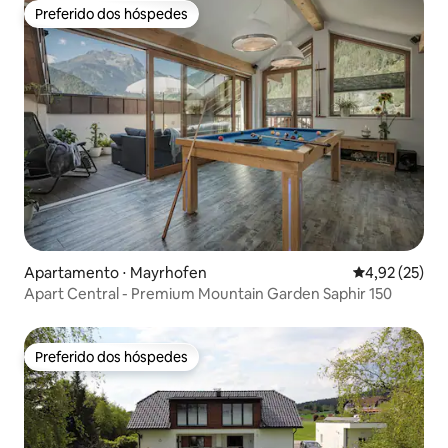
Preferido dos hóspedes
Preferido dos hóspedes
Apartamento ⋅ Mayrhofen
4,92 de uma a
4,92 (25)
Apart Central - Premium Mountain Garden Saphir 150
Preferido dos hóspedes
Preferido dos hóspedes