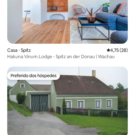
Casa ⋅ Spitz
4,75 de uma a
4,75 (28)
Hakuna Vinum.Lodge - Spitz an der Donau | Wachau
Preferido dos hóspedes
Preferido dos hóspedes