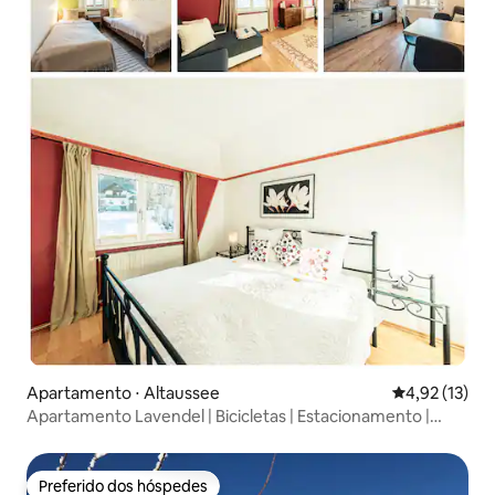
Apartamento ⋅ Altaussee
4,92 de uma a
4,92 (13)
Apartamento Lavendel | Bicicletas | Estacionamento |
Cozinha
Preferido dos hóspedes