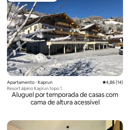
Preferido dos hóspedes
Apartamento ⋅ Kaprun
4,86 de uma a
4,86 (14)
Resort alpino Kaprun topo 1
Aluguel por temporada de casas com
cama de altura acessível