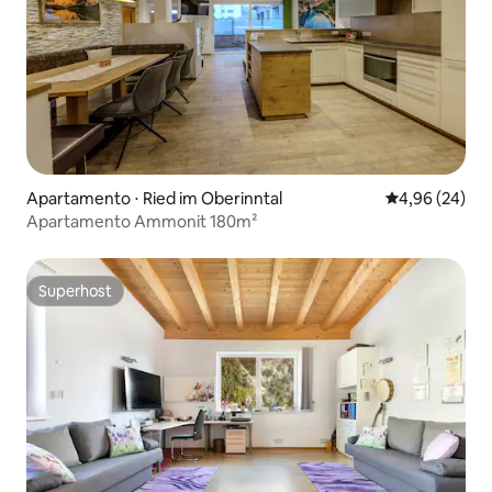
Apartamento ⋅ Ried im Oberinntal
4,96 de uma a
4,96 (24)
Apartamento Ammonit 180m²
Superhost
Superhost