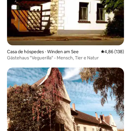
Casa de hóspedes ⋅ Winden am See
4,86 de uma av
4,86 (138)
Gästehaus "Veguerilla" - Mensch, Tier e Natur