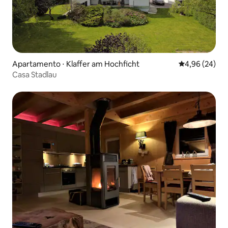
Apartamento ⋅ Klaffer am Hochficht
4,96 de uma a
4,96 (24)
Casa Stadlau