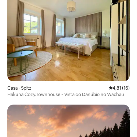
Casa ⋅ Spitz
4,81 de uma a
4,81 (16)
Hakuna Cozy.Townhouse - Vista do Danúbio no Wachau