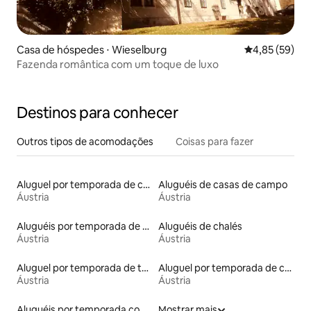
Casa de hóspedes ⋅ Wieselburg
4,85 de uma a
4,85 (59)
Fazenda romântica com um toque de luxo
Destinos para conhecer
Outros tipos de acomodações
Coisas para fazer
Aluguel por temporada de casas na árvore
Aluguéis de casas de campo
Áustria
Áustria
Aluguéis por temporada de celeiros
Aluguéis de chalés
Áustria
Áustria
Aluguel por temporada de townhouses
Aluguel por temporada de cabanas de pastor
Áustria
Áustria
Aluguéis por temporada com acesso à praia
Mostrar mais