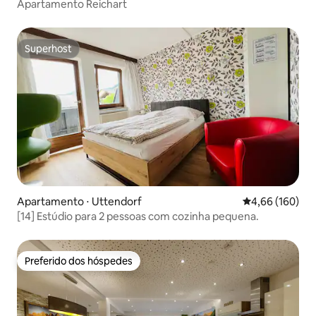
Apartamento Reichart
Superhost
Superhost
Apartamento ⋅ Uttendorf
4,66 de uma av
4,66 (160)
[14] Estúdio para 2 pessoas com cozinha pequena.
Preferido dos hóspedes
Preferido dos hóspedes