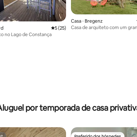
Casa ⋅ Bregenz
Casa de arquiteto com um gran
média de 5, 25 avaliações
rd
5 de uma avaliação média de 5, 25 avalia
5 (25)
perto do centro
co no Lago de Constança
Aluguel por temporada de casa privativ
st
Preferido dos hóspedes