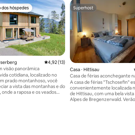
o dos hóspedes
Superhost
o dos hóspedes
Superhost
média de 5, 21 avaliações
rserberg
4,92 de uma avaliação média de 5, 13 avalia
4,92 (13)
m visão panorâmica
Casa ⋅ Hittisau
ida cotidiana, localizado no
Casa de férias aconchegante na
um prado montanhoso, você
de Bregenz
A casa de férias "Tschosefin" e
ciar a vista das montanhas e do
convenientemente localizada n
i, onde a raposa e os veados
de Hittisau, com uma bela vista
nte dizem boa noite, está nossa
Alpes de Bregenzerwald. Verão:
érias recém-construída com um
caminhadas e passeios de bicic
bem-estar. Cada um dos 3 a 4
começam bem na porta da fren
ativa com vistas excepcionais.
Inverno: esqui cross-country n
 mas também um design bonito
trilhas de esqui da fronteira de 
, caracterizado por materiais
Balderschwang (DE), bem como
e sustentabilidade, são muito
de esqui, trenó e esqui nas áre