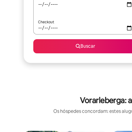
Checkout
Buscar
Vorarleberga: 
Os hóspedes concordam: estes alugu