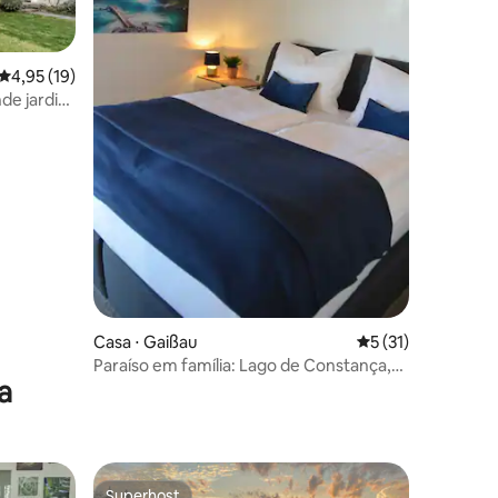
4,95 de uma avaliação média de 5, 19 avaliações
4,95 (19)
de jardim
ções
Casa ⋅ Gaißau
5 de uma avaliação
5 (31)
Paraíso em família: Lago de Constança,
a
cinema e jardim
Superhost