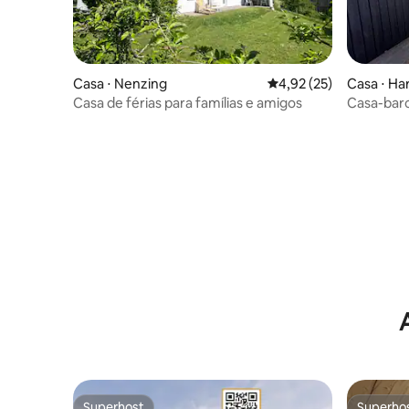
Casa ⋅ Nenzing
4,92 de uma avaliação 
4,92 (25)
Casa ⋅ Ha
Casa de férias para famílias e amigos
Casa-bar
Superhost
Superho