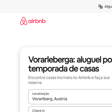
Pular
Algu
para
o
conteúdo
Vorarleberga: aluguel po
temporada de casas
Encontre casas incríveis no Airbnb e faça sua
reserva
Localização
Quando os resultados estiverem disponíveis, expl
Check-in