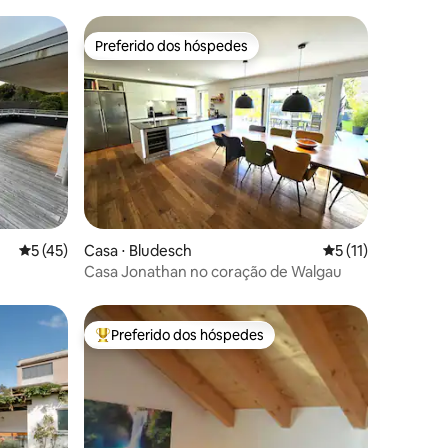
Preferido dos hóspedes
os hóspedes
Preferido dos hóspedes
ções
5 de uma avaliação média de 5, 45 avaliações
5 (45)
Casa ⋅ Bludesch
5 de uma avaliação
5 (11)
Casa Jonathan no coração de Walgau
Preferido dos hóspedes
Entre os melhores preferidos dos hóspedes