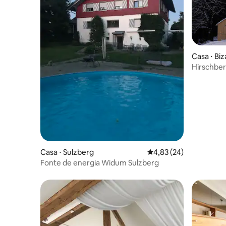
Casa ⋅ Bi
Hirschber
Casa ⋅ Sulzberg
4,83 de uma avaliação 
4,83 (24)
Fonte de energia Widum Sulzberg