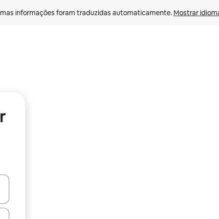
mas informações foram traduzidas automaticamente. 
Mostrar idioma
r
ore-os usando as seta para cima e para baixo do teclado ou tocando e