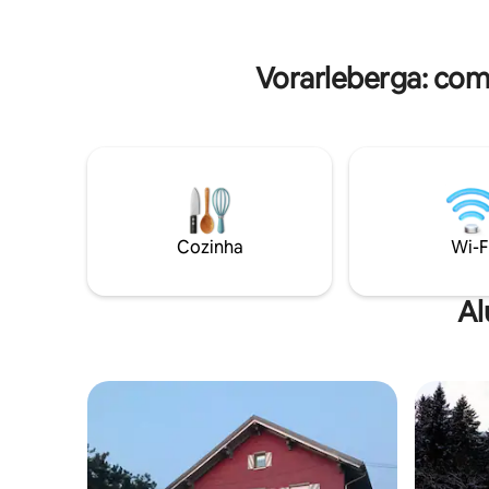
important
Piscina/quadra de tênis/pista de skate -
sentir bem
Restaurantes/pousadas
Studio 154
Vorarleberga: com
Cozinha
Wi-F
Al