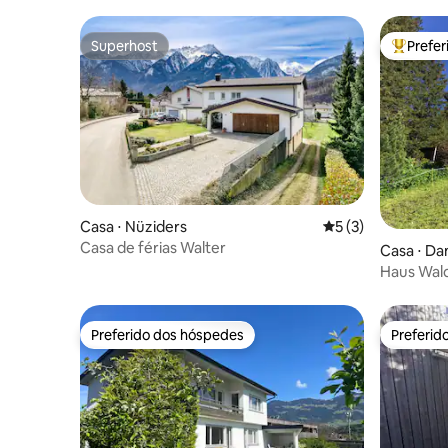
Superhost
Prefe
Superhost
Entre os
Casa ⋅ Nüziders
5 de uma avaliação
5 (3)
Casa de férias Walter
Casa ⋅ Da
Haus Wal
Preferido dos hóspedes
Preferid
Preferido dos hóspedes
Preferid