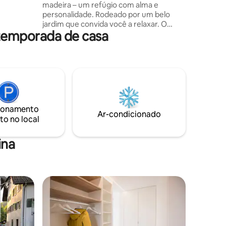
madeira – um refúgio com alma e
personalidade. Rodeado por um belo
ias e
jardim que convida você a relaxar. O
 e outras
 temporada de casa
ponto de ônibus e a mercearia mais
próximos ficam a apenas três minutos a
pé. Seja verão ou inverno, aqui você
pode começar diretamente da casa em
um verdadeiro paraíso ao ar livre. Explore
os passeios de bicicleta mais bonitos da
região ou, em pouco tempo, você pode
chegar a alguns dos melhores resorts de
ionamento
esqui, ideais para turistas ativos e
Ar-condicionado
to no local
amantes da natureza.
ina