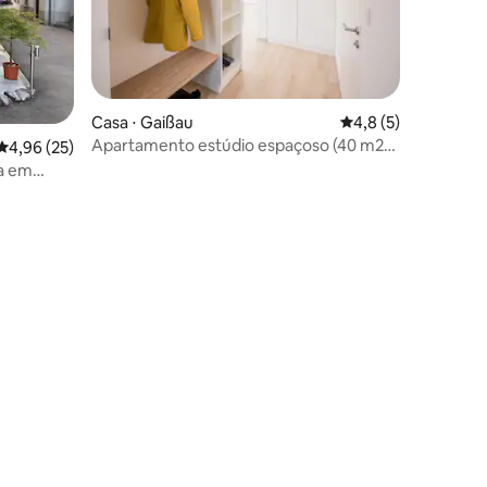
Casa ⋅ Gaißau
4,8 de uma avaliaçã
4,8 (5)
Apartamento estúdio espaçoso (40 m2)
4,96 de uma avaliação média de 5, 25 avaliações
4,96 (25)
com piscina
a em