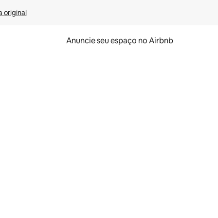
 original
Anuncie seu espaço no Airbnb
 deslizando o dedo na tela.