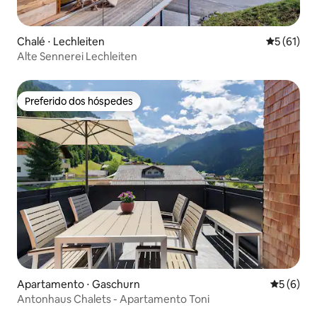
Chalé ⋅ Lechleiten
5 de uma a
5 (61)
Alte Sennerei Lechleiten
Preferido dos hóspedes
Preferido dos hóspedes
Apartamento ⋅ Gaschurn
5 de uma 
5 (6)
Antonhaus Chalets - Apartamento Toni