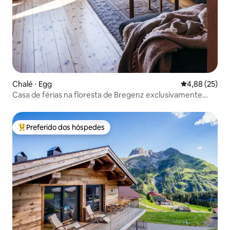
Chalé ⋅ Egg
4,88 de uma a
4,88 (25)
Casa de férias na floresta de Bregenz exclusivamente
para você!
Preferido dos hóspedes
Entre os melhores preferidos dos hóspedes