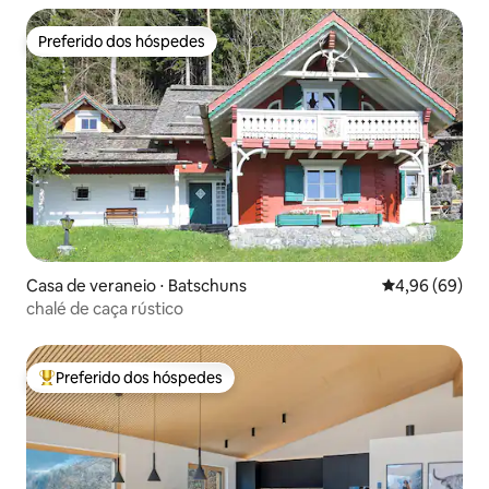
Preferido dos hóspedes
Preferido dos hóspedes
Casa de veraneio ⋅ Batschuns
4,96 de uma av
4,96 (69)
chalé de caça rústico
Preferido dos hóspedes
Entre os melhores preferidos dos hóspedes