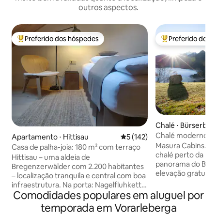
outros aspectos.
Preferido dos hóspedes
Preferido dos 
Entre os melhores preferidos dos hóspedes
Entre os melhore
Chalé ⋅ Bürserber
Chalé moderno co
Apartamento ⋅ Hittisau
5 de uma avaliação média de 
5 (142)
incríveis
Masura Cabins. Pa
Casa de palha-joia: 180 m² com terraço
chalé perto da na
Hittisau – uma aldeia de
panorama do Brandnerta
Bregenzerwälder com 2.200 habitantes
elevação gratuito
– localização tranquila e central com boa
Nossos chalés de
infraestrutura. Na porta: Nagelfluhkette
construídos por ar
Comodidades populares em aluguel por
e Hittisberg – ideal para caminhadas com
oferecem vistas ún
toda a família e excursões em
temporada em Vorarleberga
e as montanhas do 
Vorarlberg, Suíça e Allgäu. Lake