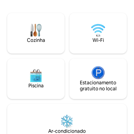
ninho aconchegant
Constance e Bregenz estão a apenas 30
pequenos moment
minutos de distância, diversão de
grandes aventuras.
esportes de inverno em Mellau-Damüls
para esquiar, anda
(30 min), Hochhäderich e
caminhar e relaxar
Balderschwang (10 min). Localizada
esqui e caminhada
diretamente na trilha de esqui cross-
Brandnertal Bikep
country, a casa de palha construída de
Cozinha
Wi-Fi
forma sustentável convida você a uma
experiência autêntica.
Estacionamento
Piscina
gratuito no local
Ar-condicionado