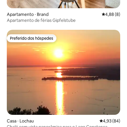
Apartamento ⋅ Brand
4,88 de uma 
4,88 (8)
Apartamento de férias Gipfelstube
Preferido dos hóspedes
Preferido dos hóspedes
Casa ⋅ Lochau
4,93 de uma a
4,93 (84)
Chalé com vista panorâmica para o Lago Constança