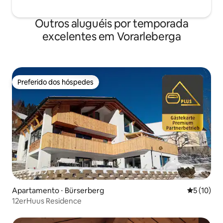
Outros aluguéis por temporada
excelentes em Vorarleberga
Preferido dos hóspedes
Preferido dos hóspedes
Apartamento ⋅ Bürserberg
5 de uma a
5 (10)
12erHuus Residence