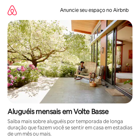
Pular
para
Anuncie seu espaço no Airbnb
o
conteúdo
Aluguéis mensais em Volte Basse
Saiba mais sobre aluguéis por temporada de longa
duração que fazem você se sentir em casa em estadias
de um mês ou mais.