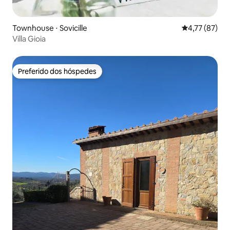
Townhouse ⋅ Sovicille
4,77 de uma a
4,77 (87)
Villa Gioia
Preferido dos hóspedes
Preferido dos hóspedes