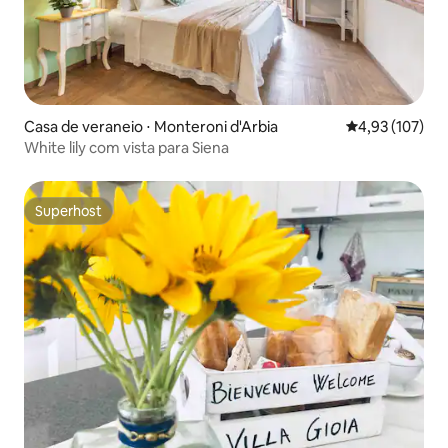
Casa de veraneio ⋅ Monteroni d'Arbia
4,93 de uma av
4,93 (107)
White lily com vista para Siena
Superhost
Superhost