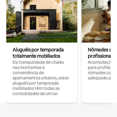
Aluguéis por temporada
Nômades digit
totalmente mobiliados
profissionais 
Da tranquilidade de chalés
Acomodações c
nas montanhas à
para profission
conveniência de
nômades com W
apartamentos urbanos, estes
adequado para 
aluguéis por temporada
mobiliados têm todas as
comodidades de um lar.