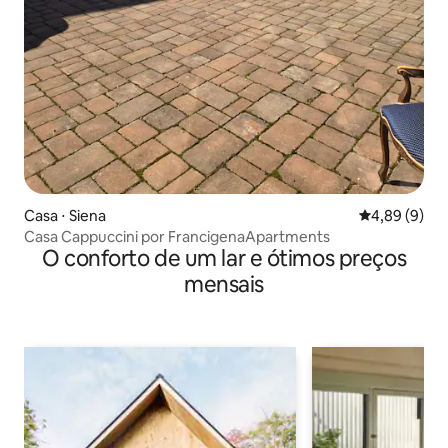
Casa ⋅ Siena
4,89 de uma 
4,89 (9)
Casa Cappuccini por FrancigenaApartments
O conforto de um lar e ótimos preços
mensais