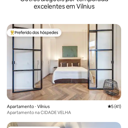
excelentes em Vilnius
Preferido dos hóspedes
Entre os melhores preferidos dos hóspedes
Apartamento ⋅ Vilnius
5 de uma a
5 (41)
Apartamento na CIDADE VELHA