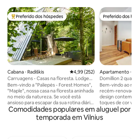
Preferido dos hóspedes
Preferido dos hó
Entre os melhores preferidos dos hóspedes
Preferido dos hó
Cabana ⋅ Radiškis
4,99 de uma avaliação média de 
4,99 (252)
Apartamento ⋅ Vil
Carruagens - Casas na floresta. Lodge
Domillion 2 quart
Maple
velha retiro So1d
Bem-vindo a "Paliepės - Forest Homes",
Bem-vindo ao nos
"Maple", nossa casa na floresta aninhada
recém-renovado d
no meio da natureza. Se você está
design contempo
ansioso para escapar da sua rotina diária
toques de cor vibr
Comodidades populares em aluguel por
e passar um tempo na natureza com um
Sopeno str 1, o n
amigo (s) próximo (s), família ou sozinho
oferece a mistura
temporada em Vilnius
(s), este é o lugar perfeito para você. Ao
contemporâneo e 
chegar, você pode desfrutar de um
Nosso apartamen
espaçoso terraço com churrasqueira,
localização privil
vôlei, basquete e uma banheira de
distância a pé das 