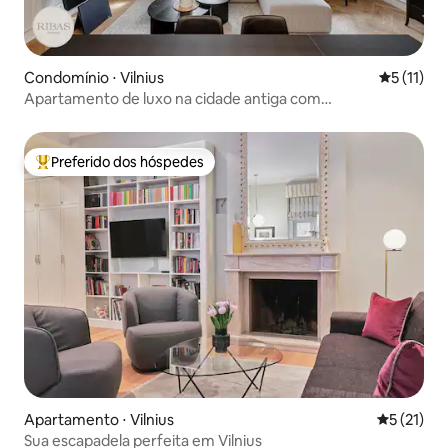
Condomínio ⋅ Vilnius
5 de uma a
5 (11)
Apartamento de luxo na cidade antiga com
estacionamento reservado gratuito
Preferido dos hóspedes
Entre os melhores preferidos dos hóspedes
Apartamento ⋅ Vilnius
5 de uma a
5 (21)
Sua escapadela perfeita em Vilnius