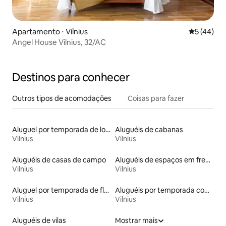
Apartamento ⋅ Vilnius
5 de uma a
5 (44)
Angel House Vilnius, 32/AC
Destinos para conhecer
Outros tipos de acomodações
Coisas para fazer
Aluguel por temporada de lofts
Aluguéis de cabanas
Vilnius
Vilnius
Aluguéis de casas de campo
Aluguéis de espaços em frente à praia
Vilnius
Vilnius
Aluguel por temporada de flats
Aluguéis por temporada com sauna
Vilnius
Vilnius
Aluguéis de vilas
Mostrar mais