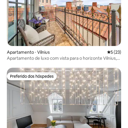
Apartamento ⋅ Vilnius
5 de uma a
5 (23)
Apartamento de luxo com vista para o horizonte Vilnius,
111
Preferido dos hóspedes
Preferido dos hóspedes