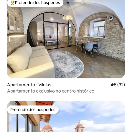
Preferido dos hóspedes
Entre os melhores preferidos dos hóspedes
Apartamento ⋅ Vilnius
5 de uma a
5 (32)
Apartamento exclusivo no centro histórico
Preferido dos hóspedes
Preferido dos hóspedes