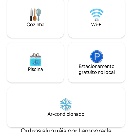
hidromassagem (preço diário - 60 EUR,
Vilnius, incluindo 
segundo dia - 30 EUR), ou dar um passeio
cafés movimentado
pelas trilhas da floresta. O aluguel é
paralelepípedos d
apenas para relaxamento tranquilo,
mergulhe na rica h
Cozinha
Wi-Fi
festas não são permitidas.
simplesmente rel
parques próximos
Estacionamento
Piscina
gratuito no local
Ar-condicionado
Outros aluguéis por temporada