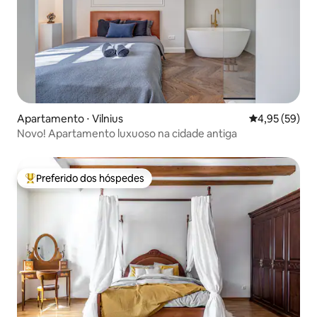
Apartamento ⋅ Vilnius
4,95 de uma a
4,95 (59)
Novo! Apartamento luxuoso na cidade antiga
Preferido dos hóspedes
Entre os melhores preferidos dos hóspedes