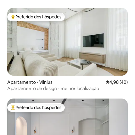
Preferido dos hóspedes
Entre os melhores preferidos dos hóspedes
Apartamento ⋅ Vilnius
4,98 de uma a
4,98 (40)
Apartamento de design - melhor localização
Preferido dos hóspedes
Entre os melhores preferidos dos hóspedes