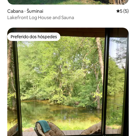
Cabana ⋅ Šuminai
5 de uma 
5 (5)
Lakefront Log House and Sauna
Preferido dos hóspedes
Preferido dos hóspedes