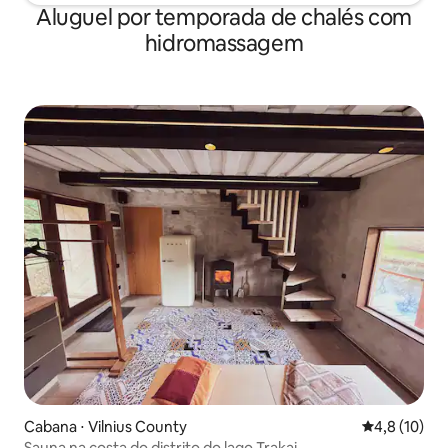
Aluguel por temporada de chalés com
hidromassagem
Cabana ⋅ Vilnius County
4,8 de uma a
4,8 (10)
Sauna na costa do distrito do lago Trakai