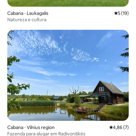
Cabana ⋅ Laukagalis
5 de uma a
5 (19)
Natureza e cultura
Cabana ⋅ Vilnius region
4,86 de uma 
4,86 (7)
Fazenda para alugar em Radivoniškės