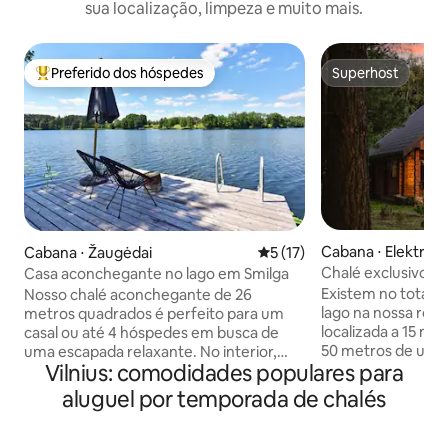
sua localização, limpeza e muito mais.
Preferido dos hóspedes
Superhost
Entre os melhores preferidos dos hóspedes
Superhost
Cabana ⋅ Elektrėna
Cabana ⋅ Žaugėdai
5 de uma avaliação média de
5 (17)
Chalé exclusivo 'Fo
Casa aconchegante no lago em Smilga
do lago
Existem no total t
Nosso chalé aconchegante de 26
lago na nossa regi
metros quadrados é perfeito para um
localizada a 15 me
casal ou até 4 hóspedes em busca de
50 metros de um l
uma escapada relaxante. No interior,
Vilnius: comodidades populares para
floresta. O chalé 
você encontrará uma kitchenette, uma
comodidades nece
área de jantar, uma cama de casal,
aluguel por temporada de chalés
também pode desf
opções de dormitório adicionais e um
churrasqueira a c
banheiro com chuveiro. O ar-
de som e trampoli
condicionado proporciona um