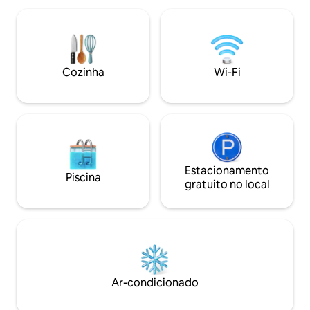
adicional. Você só 
resfriamento ou aquecimento
carvão para a chur
agradável, e o fogão contribui para o
tocar música ao ar 
aconchego. O amplo terraço coberto é
Também oferecem
perfeito para o café da manhã ou para
hidromassagem por
relaxar à noite. A banheira de
Cozinha
Wi-Fi
€ 120. A loja mais 
hidromassagem ao lado do terraço
distância.
convida você a desfrutar de noites
aconchegantes sob o céu aberto (preço:
€ 70). Um barco está disponível.
Estacionamento
Piscina
gratuito no local
Ar-condicionado