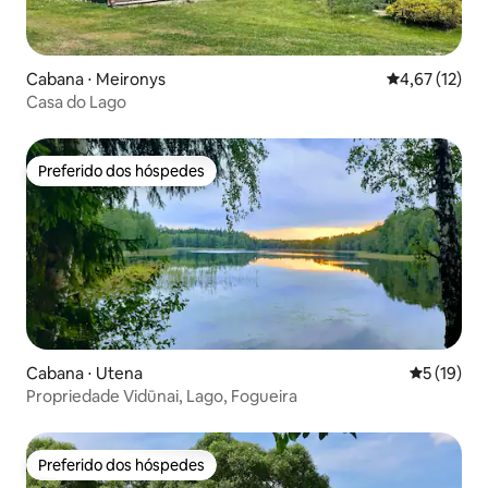
Cabana ⋅ Meironys
4,67 de uma a
4,67 (12)
Casa do Lago
Preferido dos hóspedes
Preferido dos hóspedes
Cabana ⋅ Utena
5 de uma a
5 (19)
Propriedade Vidūnai, Lago, Fogueira
Preferido dos hóspedes
Preferido dos hóspedes