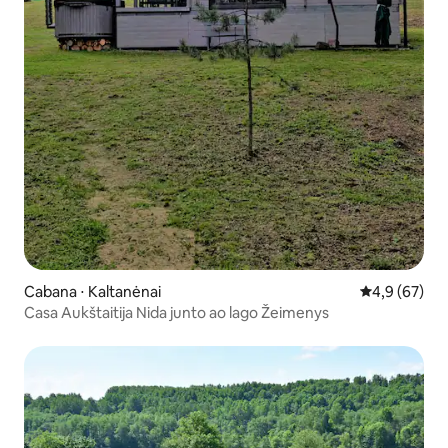
Cabana ⋅ Kaltanėnai
4,9 de uma a
4,9 (67)
Casa Aukštaitija Nida junto ao lago Žeimenys