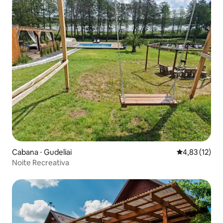
Cabana ⋅ Gudeliai
4,83 de uma a
4,83 (12)
Noite Recreativa