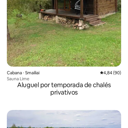
Cabana ⋅ Smailiai
4,84 de uma av
4,84 (90)
Sauna Lime
Aluguel por temporada de chalés
privativos