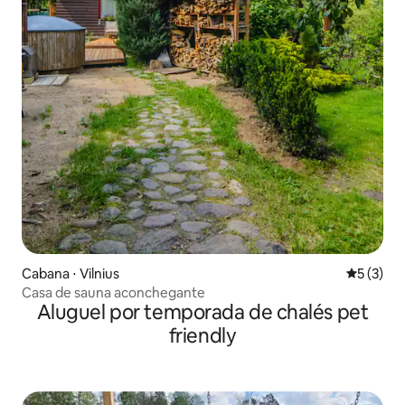
Cabana ⋅ Vilnius
5 de uma 
5 (3)
Casa de sauna aconchegante
Aluguel por temporada de chalés pet
friendly