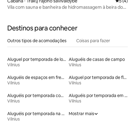
Cabana ⋅ Trakų rajono savivaldybė
5 de uma 
5 (4)
Vila com sauna e banheira de hidromassagem à beira do
lago
Destinos para conhecer
Outros tipos de acomodações
Coisas para fazer
Aluguel por temporada de lofts
Aluguéis de casas de campo
Vilnius
Vilnius
Aluguéis de espaços em frente à praia
Aluguel por temporada de flats
Vilnius
Vilnius
Aluguéis por temporada com sauna
Aluguéis por temporada em albergue
Vilnius
Vilnius
Aluguéis por temporada na orla
Mostrar mais
Vilnius