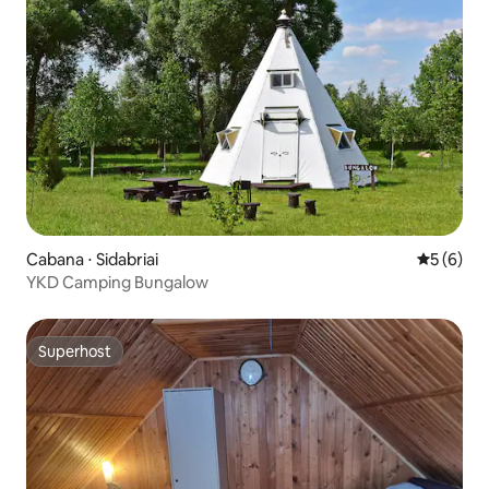
Cabana ⋅ Sidabriai
5 de uma 
5 (6)
YKD Camping Bungalow
Superhost
Superhost