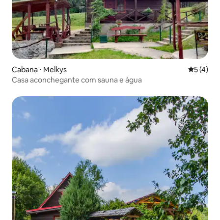
Cabana ⋅ Melkys
5 de uma 
5 (4)
Casa aconchegante com sauna e água