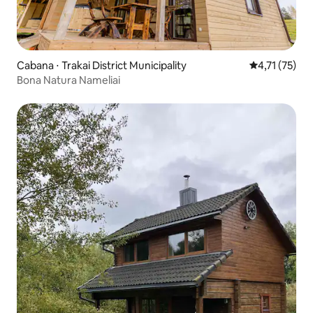
Cabana ⋅ Trakai District Municipality
4,71 de uma a
4,71 (75)
Bona Natura Nameliai