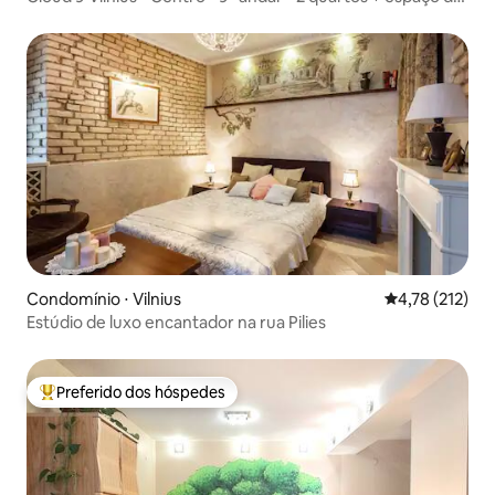
trabalho
Condomínio ⋅ Vilnius
4,78 de uma av
4,78 (212)
Estúdio de luxo encantador na rua Pilies
Preferido dos hóspedes
Entre os melhores preferidos dos hóspedes