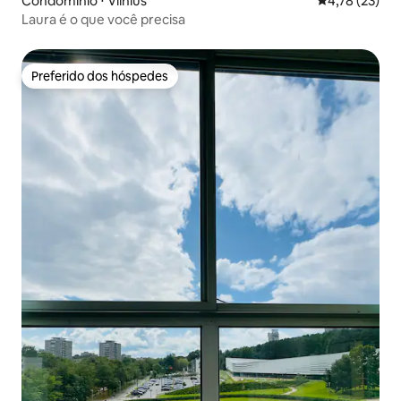
Condomínio ⋅ Vilnius
4,78 de uma a
4,78 (23)
Laura é o que você precisa
Preferido dos hóspedes
Preferido dos hóspedes