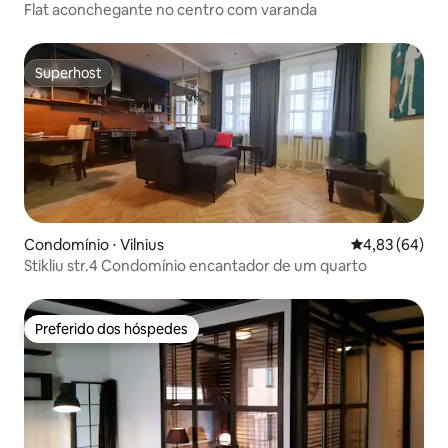
Flat aconchegante no centro com varanda
Superhost
Superhost
Condomínio ⋅ Vilnius
4,83 de uma a
4,83 (64)
Stikliu str.4 Condomínio encantador de um quarto
Preferido dos hóspedes
Preferido dos hóspedes