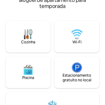
aluguel de apartamento para
madeira brilhante
verdadeiramente confortável. A
temporada
apartamento tem 
abundância de luz natural que flui
voltadas para dois
através das janelas expansivas cria uma
a luz do dia e a tr
atmosfera arejada, fazendo você se
principais caracter
sentir conectado à bela Vilnius. Além
100% equipado, ad
disso, sua localização central permite
longas, apartamen
fácil acesso à cidade velha, estação
adorável com a loc
rodoviária/ferroviária e aeroporto,
SER SUA CASA!
tornando-o uma base ideal para suas
Cozinha
Wi-Fi
aventuras nesta cidade maravilhosa!
Estacionamento
Piscina
gratuito no local