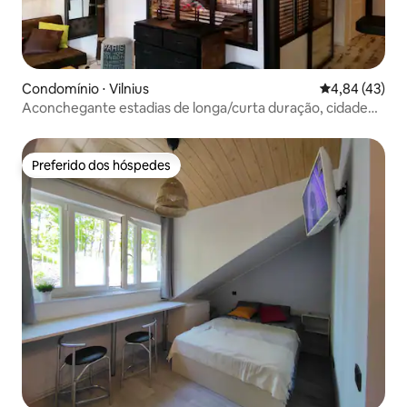
Condomínio ⋅ Vilnius
4,84 de uma a
4,84 (43)
Aconchegante estadias de longa/curta duração, cidade
velha, terraço e estacionamento
Preferido dos hóspedes
Preferido dos hóspedes