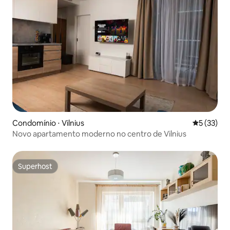
Condomínio ⋅ Vilnius
5 de uma a
5 (33)
Novo apartamento moderno no centro de Vilnius
Superhost
Superhost