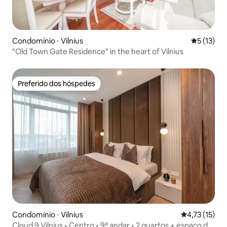
Condomínio ⋅ Vilnius
5 de uma a
5 (13)
"Old Town Gate Residence" in the heart of Vilnius
Preferido dos hóspedes
Preferido dos hóspedes
Condomínio ⋅ Vilnius
4,73 de uma a
4,73 (15)
Cloud 9 Vilnius • Centro • 9º andar • 2 quartos + espaço de