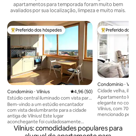
apartamentos para temporada foram muito bem
avaliados por sua localização, limpeza e muito mais.
Preferido dos hóspedes
Preferido dos 
Entre os melhores preferidos dos hóspedes
Entre os melhore
Condomínio ⋅ Vilni
Cidade velha, ilum
Condomínio ⋅ Vilnius
4,96 de uma avaliação média de
4,96 (50)
varanda, Netflix
Apartamento lumi
Estúdio central iluminado com vista para
elegante no coraç
a cidade antiga
Bem-vindo a um estúdio encantador
Vilnius, com 700 an
com vista deslumbrante para a cidade
mencionado pela pr
antiga de Vilnius! Este lugar
do século XVII e t
aconchegante foi cuidadosamente
Assim que você ab
Vilnius: comodidades populares para
projetado para garantir que você tenha
a beleza do espaç
tudo o que precisa para uma estadia