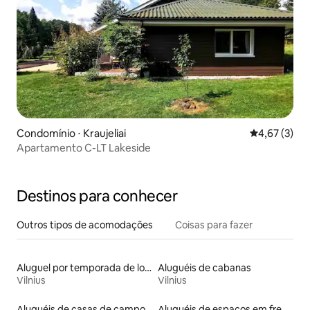
Condomínio ⋅ Kraujeliai
4,67 de uma 
4,67 (3)
Apartamento C-LT Lakeside
Destinos para conhecer
Outros tipos de acomodações
Coisas para fazer
Aluguel por temporada de lofts
Aluguéis de cabanas
Vilnius
Vilnius
Aluguéis de casas de campo
Aluguéis de espaços em frente à praia