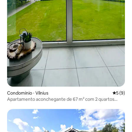
Condomínio ⋅ Vilnius
5 de uma 
5 (9)
Apartamento aconchegante de 67 m² com 2 quartos
perto de spa/ piscina/academia