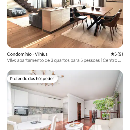
Condomínio ⋅ Vilnius
5 de uma 
5 (9)
V&V: apartamento de 3 quartos para 5 pessoas | Centro da
cidade
Preferido dos hóspedes
Preferido dos hóspedes