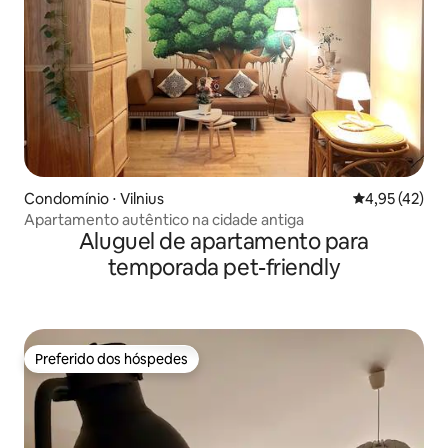
Condomínio ⋅ Vilnius
4,95 de uma a
4,95 (42)
Apartamento autêntico na cidade antiga
Aluguel de apartamento para
temporada pet-friendly
Preferido dos hóspedes
Preferido dos hóspedes