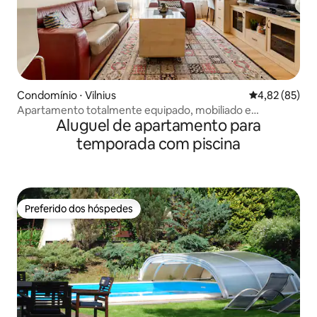
Condomínio ⋅ Vilnius
4,82 de uma a
4,82 (85)
Apartamento totalmente equipado, mobiliado e
Aluguel de apartamento para
aconchegante no centro de Vilnius
temporada com piscina
Preferido dos hóspedes
Preferido dos hóspedes