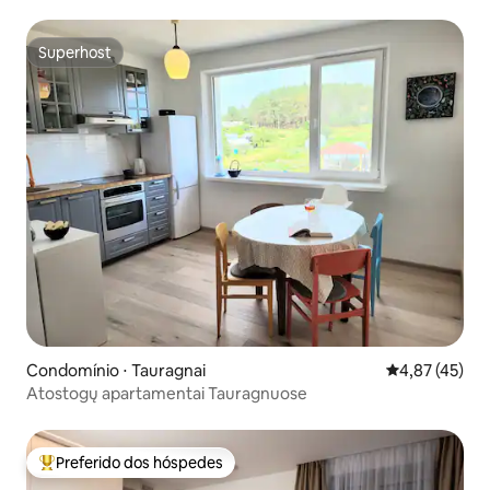
Superhost
Superhost
Condomínio ⋅ Tauragnai
4,87 de uma a
4,87 (45)
Atostogų apartamentai Tauragnuose
Preferido dos hóspedes
Entre os melhores preferidos dos hóspedes