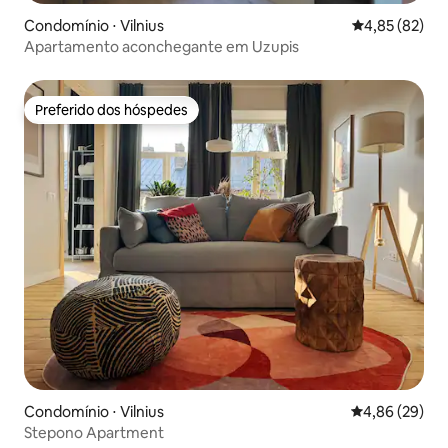
Condomínio ⋅ Vilnius
4,85 de uma a
4,85 (82)
Apartamento aconchegante em Uzupis
Preferido dos hóspedes
Preferido dos hóspedes
Condomínio ⋅ Vilnius
4,86 de uma a
4,86 (29)
Stepono Apartment