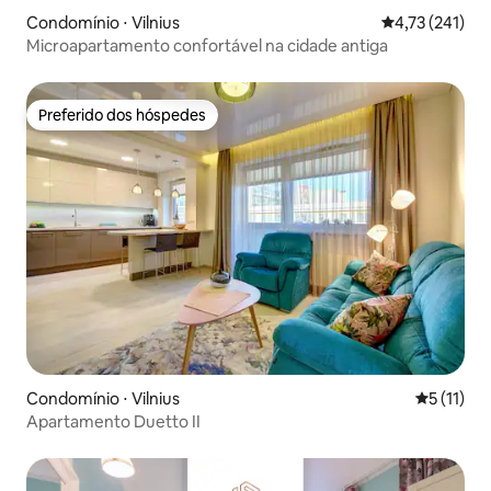
Condomínio ⋅ Vilnius
4,73 de uma av
4,73 (241)
Microapartamento confortável na cidade antiga
Preferido dos hóspedes
Preferido dos hóspedes
Condomínio ⋅ Vilnius
5 de uma a
5 (11)
Apartamento Duetto II