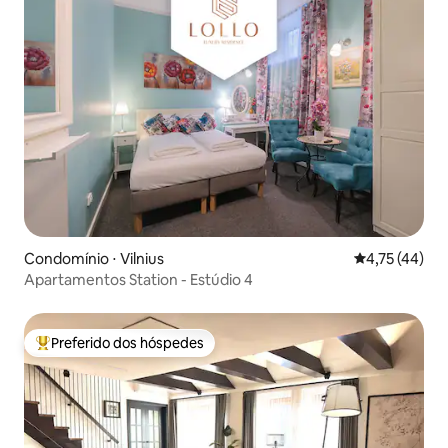
Condomínio ⋅ Vilnius
4,75 de uma a
4,75 (44)
Apartamentos Station - Estúdio 4
Preferido dos hóspedes
Entre os melhores preferidos dos hóspedes