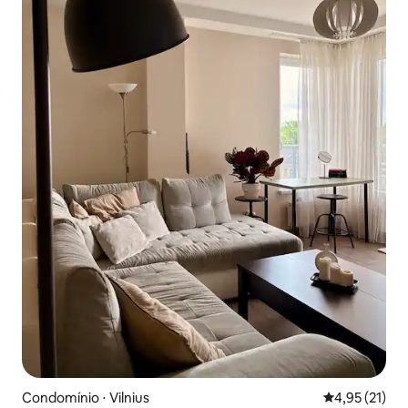
Condomínio ⋅ Vilnius
4,95 de uma a
4,95 (21)