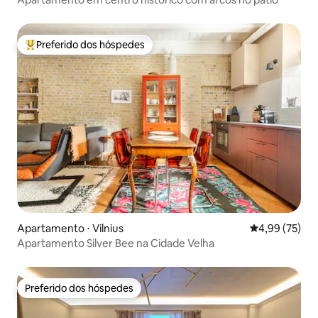
Preferido dos hóspedes
Entre os melhores preferidos dos hóspedes
Apartamento ⋅ Vilnius
4,99 de uma a
4,99 (75)
Apartamento Silver Bee na Cidade Velha
Preferido dos hóspedes
Preferido dos hóspedes