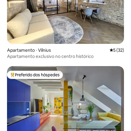
Apartamento ⋅ Vilnius
5 de uma a
5 (32)
Apartamento exclusivo no centro histórico
Preferido dos hóspedes
Entre os melhores preferidos dos hóspedes