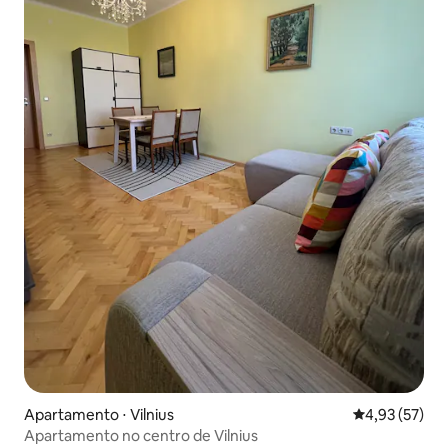
Apartamento ⋅ Vilnius
4,93 de uma a
4,93 (57)
Apartamento no centro de Vilnius