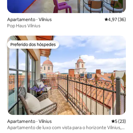
Apartamento ⋅ Vilnius
4,97 de uma a
4,97 (36)
Pop Haus Vilnius
Preferido dos hóspedes
Preferido dos hóspedes
Apartamento ⋅ Vilnius
5 de uma a
5 (23)
Apartamento de luxo com vista para o horizonte Vilnius,