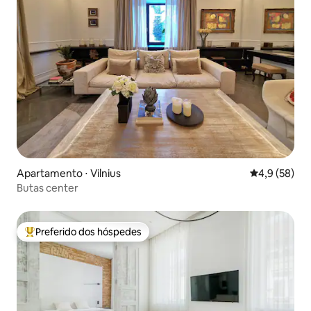
Apartamento ⋅ Vilnius
4,9 de uma a
4,9 (58)
Butas center
Preferido dos hóspedes
Entre os melhores preferidos dos hóspedes