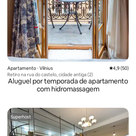
Apartamento ⋅ Vilnius
4,9 de uma a
4,9 (50)
Retiro na rua do castelo, cidade antiga (2)
Aluguel por temporada de apartamento
com hidromassagem
Superhost
Superhost