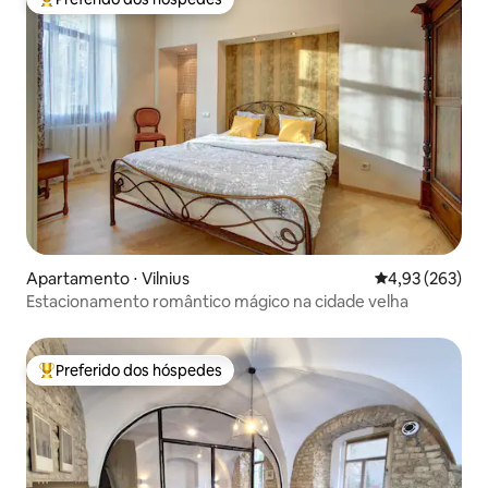
Entre os melhores preferidos dos hóspedes
Apartamento ⋅ Vilnius
4,93 de uma av
4,93 (263)
Estacionamento romântico mágico na cidade velha
Preferido dos hóspedes
Entre os melhores preferidos dos hóspedes