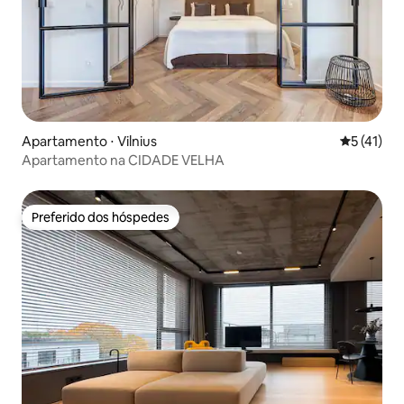
Apartamento ⋅ Vilnius
5 de uma a
5 (41)
Apartamento na CIDADE VELHA
Preferido dos hóspedes
Preferido dos hóspedes