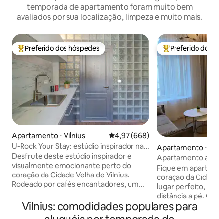
temporada de apartamento foram muito bem
avaliados por sua localização, limpeza e muito mais.
Preferido dos hóspedes
Preferido dos 
Entre os melhores preferidos dos hóspedes
Entre os melhore
Apartamento ⋅ Vilnius
4,97 de uma avaliação média de 5
4,97 (668)
U-Rock Your Stay: estúdio inspirador na
Apartamento ⋅ Vil
cidade antiga
Desfrute deste estúdio inspirador e
Apartamento acon
visualmente emocionante perto do
velha de Vilnius
Fique em aparta
coração da Cidade Velha de Vilnius.
coração da Cidade
Rodeado por cafés encantadores, um
lugar perfeito, tu
mercado de alimentos interior, bares
distância a pé. O
acolhedores e um parque com uma
Vilnius: comodidades populares para
totalmente equip
excelente vista sobre Vilnius, este
você precisa para