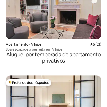
Apartamento ⋅ Vilnius
5 de uma a
5 (21)
Sua escapadela perfeita em Vilnius
Aluguel por temporada de apartamento
privativos
Preferido dos hóspedes
Entre os melhores preferidos dos hóspedes