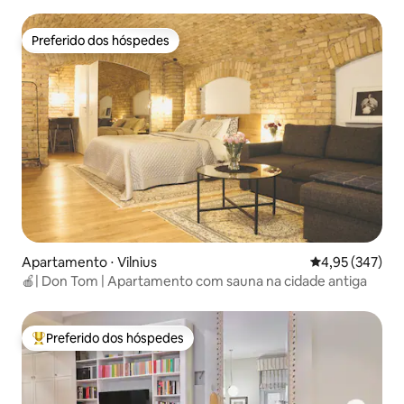
111
Preferido dos hóspedes
Preferido dos hóspedes
Apartamento ⋅ Vilnius
4,95 de uma av
4,95 (347)
🍎| Don Tom | Apartamento com sauna na cidade antiga
Preferido dos hóspedes
Entre os melhores preferidos dos hóspedes