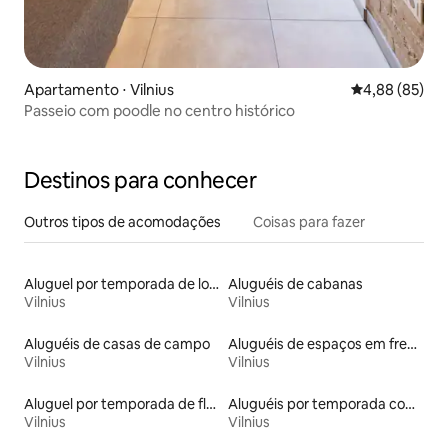
Apartamento ⋅ Vilnius
4,88 de uma a
4,88 (85)
Passeio com poodle no centro histórico
Destinos para conhecer
Outros tipos de acomodações
Coisas para fazer
Aluguel por temporada de lofts
Aluguéis de cabanas
Vilnius
Vilnius
Aluguéis de casas de campo
Aluguéis de espaços em frente à praia
Vilnius
Vilnius
Aluguel por temporada de flats
Aluguéis por temporada com sauna
Vilnius
Vilnius