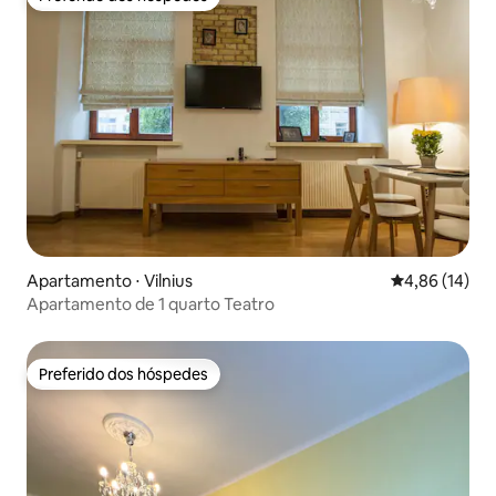
Preferido dos hóspedes
Apartamento ⋅ Vilnius
4,86 de uma a
4,86 (14)
Apartamento de 1 quarto Teatro
Preferido dos hóspedes
Preferido dos hóspedes