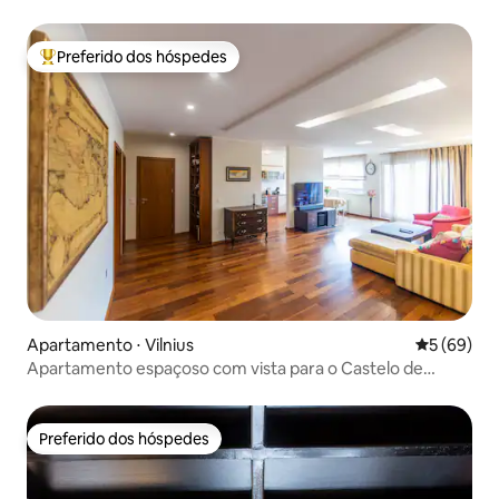
Preferido dos hóspedes
Entre os melhores preferidos dos hóspedes
Apartamento ⋅ Vilnius
5 de uma a
5 (69)
Apartamento espaçoso com vista para o Castelo de
Gediminas.
Preferido dos hóspedes
Preferido dos hóspedes