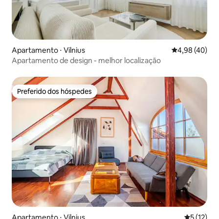
Apartamento ⋅ Vilnius
4,98 de uma a
4,98 (40)
Apartamento de design - melhor localização
Preferido dos hóspedes
Preferido dos hóspedes
Apartamento ⋅ Vilnius
5 de uma a
5 (12)