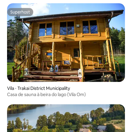
Superhost
Superhost
Vila ⋅ Trakai District Municipality
Casa de sauna à beira do lago (Vila Om)