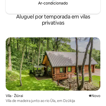
Ar-condicionado
Aluguel por temporada em vilas
privativas
Vila ⋅ Žiūrai
Novo lugar
Novo
Vila de madeira junto ao rio Ūla, em Dzūkija