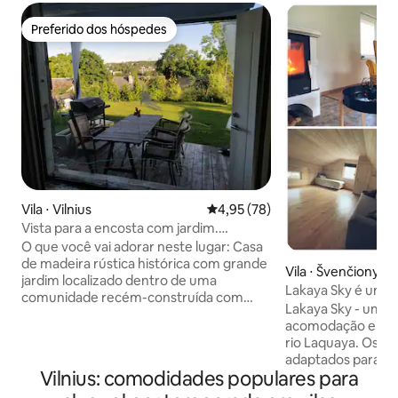
Preferido dos hóspedes
Preferido dos hóspedes
Vila ⋅ Vilnius
4,95 de uma avaliação média de
4,95 (78)
Vista para a encosta com jardim.
Estacionamento privativo
O que você vai adorar neste lugar: Casa
de madeira rústica histórica com grande
Vila ⋅ Švenčionys
jardim localizado dentro de uma
Lakaya Sky é um o
comunidade recém-construída com
acomodações mod
Lakaya Sky - um o
parque infantil para crianças. Localização
acomodação e rel
no topo da colina com vistas para o
rio Laquaya. Os a
horizonte distante através de todas as
adaptados para um
janelas, lareira, pisos aquecidos, ar
Vilnius: comodidades populares para
companhia de amig
condicionado, espaço de escritório em
você encontrará g