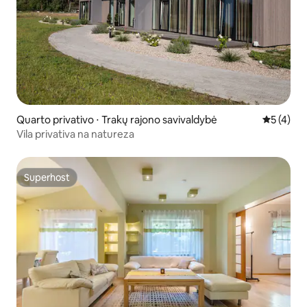
Quarto privativo ⋅ Trakų rajono savivaldybė
5 de uma 
5 (4)
Vila privativa na natureza
Superhost
Superhost