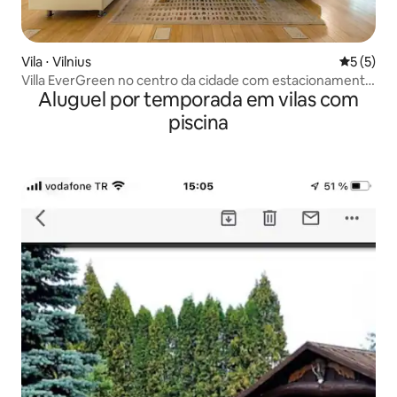
Vila ⋅ Vilnius
5 de uma 
5 (5)
Villa EverGreen no centro da cidade com estacionamento
Aluguel por temporada em vilas com
em garagem
piscina