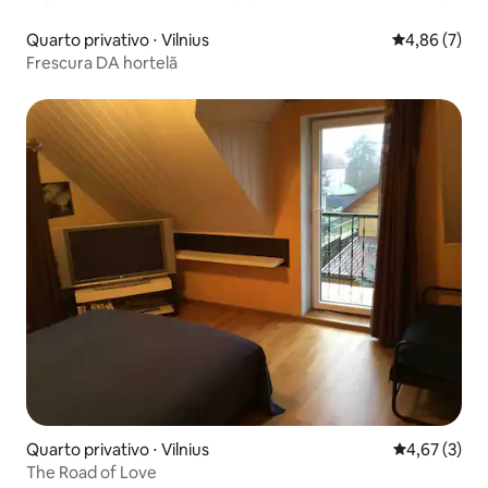
Quarto privativo ⋅ Vilnius
4,86 de uma 
4,86 (7)
Frescura DA hortelã
Quarto privativo ⋅ Vilnius
4,67 de uma 
4,67 (3)
The Road of Love