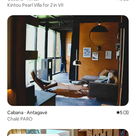
Kintou Pearl Villa for 2 in VII
Cabana ⋅ Antagavė
5 de uma 
5 (3)
Chalé PARO