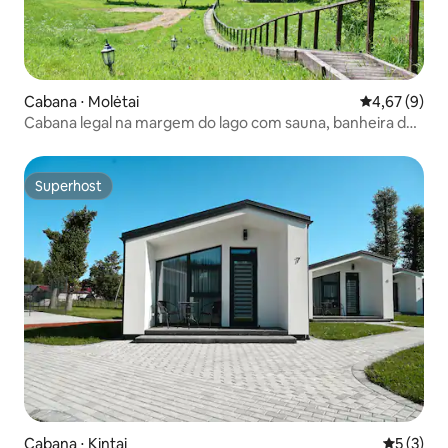
Cabana ⋅ Molėtai
4,67 de uma 
4,67 (9)
Cabana legal na margem do lago com sauna, banheira de
hidromassagem
Superhost
Superhost
Cabana ⋅ Kintai
5 de uma 
5 (3)