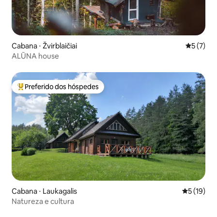
Cabana ⋅ Žvirblaičiai
5 de uma 
5 (7)
ALŪNA house
Preferido dos hóspedes
Entre os melhores preferidos dos hóspedes
Cabana ⋅ Laukagalis
5 de uma a
5 (19)
Natureza e cultura