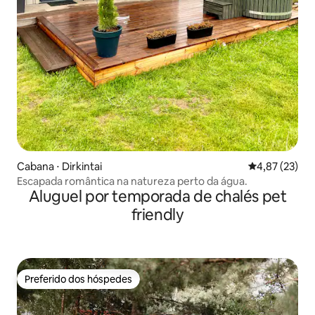
Cabana ⋅ Dirkintai
4,87 de uma a
4,87 (23)
Escapada romântica na natureza perto da água.
Aluguel por temporada de chalés pet
friendly
Preferido dos hóspedes
Preferido dos hóspedes