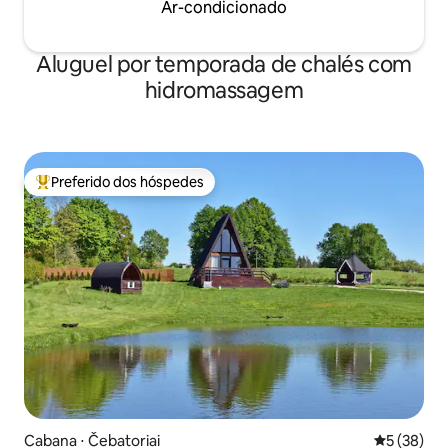
Ar-condicionado
Aluguel por temporada de chalés com
hidromassagem
Preferido dos hóspedes
Entre os melhores preferidos dos hóspedes
Cabana ⋅ Čebatoriai
5 de uma a
5 (38)