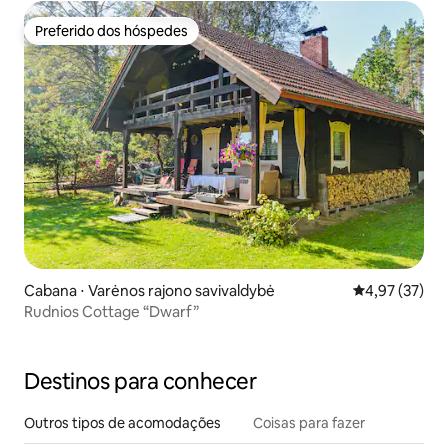
Preferido dos hóspedes
Preferido dos hóspedes
Cabana ⋅ Varėnos rajono savivaldybė
4,97 de uma a
4,97 (37)
Rudnios Cottage “Dwarf”
Destinos para conhecer
Outros tipos de acomodações
Coisas para fazer