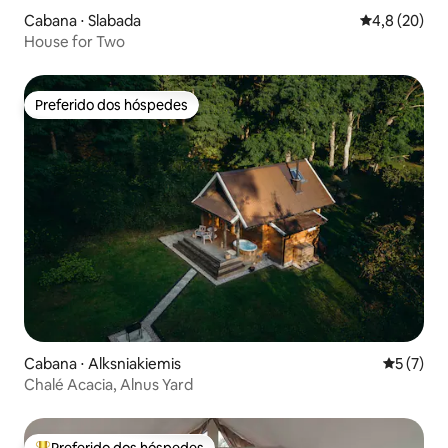
Cabana ⋅ Slabada
4,8 de uma a
4,8 (20)
House for Two
Preferido dos hóspedes
Preferido dos hóspedes
Cabana ⋅ Alksniakiemis
5 de uma 
5 (7)
Chalé Acacia, Alnus Yard
Preferido dos hóspedes