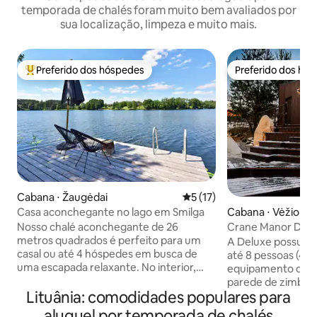
temporada de chalés foram muito bem avaliados por
sua localização, limpeza e muito mais.
Preferido dos hóspedes
Preferido dos hó
Entre os melhores preferidos dos hóspedes
Preferido dos hó
Cabana ⋅ Žaugėdai
5 de uma avaliação média de
5 (17)
Casa aconchegante no lago em Smilga
Cabana ⋅ Vėžionys
Nosso chalé aconchegante de 26
Crane Manor Del
metros quadrados é perfeito para um
A Deluxe possui e
casal ou até 4 hóspedes em busca de
até 8 pessoas (4+4
uma escapada relaxante. No interior,
equipamento de c
você encontrará uma kitchenette, uma
parede de zimbro s
área de jantar, uma cama de casal,
Lituânia: comodidades populares para
panorâmicas para 
opções de dormitório adicionais e um
de 2 quartos. Cama
aluguel por temporada de chalés