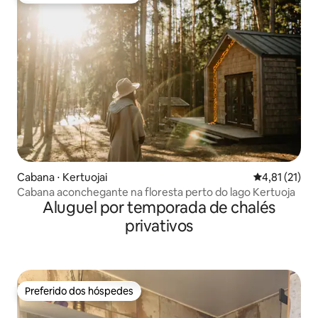
Cabana ⋅ Kertuojai
4,81 de uma a
4,81 (21)
Cabana aconchegante na floresta perto do lago Kertuoja
Aluguel por temporada de chalés
privativos
Preferido dos hóspedes
Preferido dos hóspedes