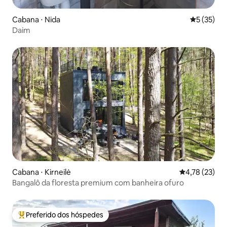
Cabana ⋅ Nida
5 de uma a
5 (35)
Daim
Cabana ⋅ Kirneilė
4,78 de uma a
4,78 (23)
Bangalô da floresta premium com banheira ofuro
Preferido dos hóspedes
Entre os melhores preferidos dos hóspedes