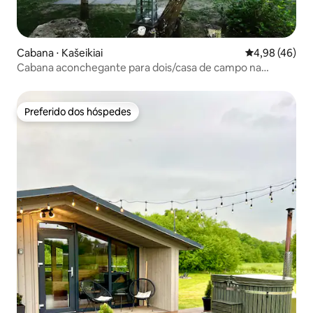
Cabana ⋅ Kašeikiai
4,98 de uma a
4,98 (46)
Cabana aconchegante para dois/casa de campo na
floresta - Pirtell para dois
Preferido dos hóspedes
Preferido dos hóspedes