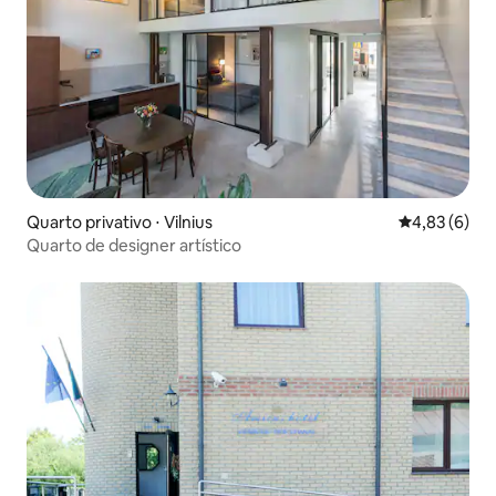
Quarto privativo ⋅ Vilnius
4,83 de uma 
4,83 (6)
Quarto de designer artístico