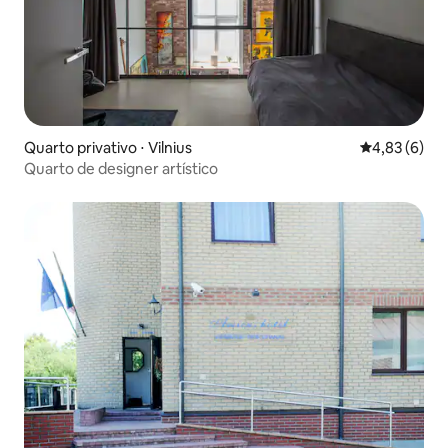
Quarto privativo ⋅ Vilnius
4,83 de uma 
4,83 (6)
Quarto de designer artístico