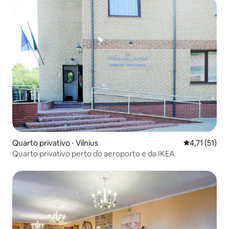
Quarto privativo ⋅ Vilnius
4,71 de uma a
4,71 (51)
Quarto privativo perto do aeroporto e da IKEA