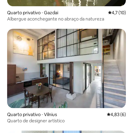
Quarto privativo ⋅ Gazdai
4,7 de uma a
4,7 (10)
Albergue aconchegante no abraço da natureza
Quarto privativo ⋅ Vilnius
4,83 de uma 
4,83 (6)
Quarto de designer artístico