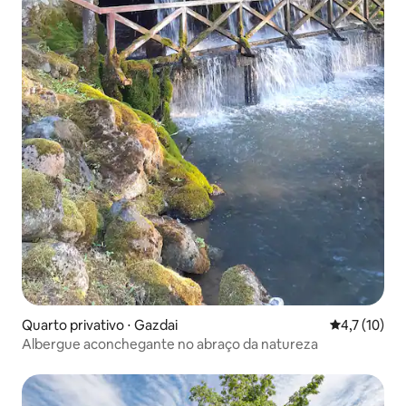
Quarto privativo ⋅ Gazdai
4,7 de uma a
4,7 (10)
Albergue aconchegante no abraço da natureza