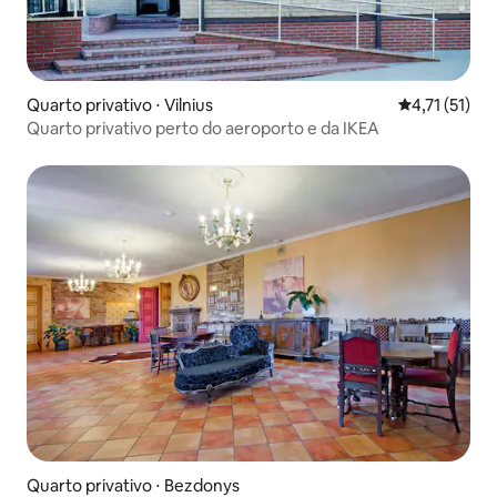
Quarto privativo ⋅ Vilnius
4,71 de uma a
4,71 (51)
Quarto privativo perto do aeroporto e da IKEA
Quarto privativo ⋅ Bezdonys