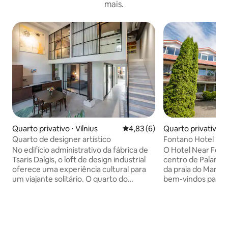
mais.
Quarto privativo ⋅ Vilnius
4,83 de uma avaliação média d
4,83 (6)
Quarto privativo ⋅
Quarto de designer artístico
Fontano Hotel
No edifício administrativo da fábrica de
O Hotel Near Font
Tsaris Dalgis, o loft de design industrial
centro de Palanga
oferece uma experiência cultural para
da praia do Mar Bá
um viajante solitário. O quarto do
bem-vindos para 
hóspede com uma parede de vidro é de
equipados com TV 
8 metros quadrados, no 2º andar do loft.
estacionamento é gratui
Através de uma janela enorme, você
dos quartos tem 
pode assistir às pinturas nascidas no
alguns têm terraços. Os hós
estúdio do artista. Você viverá com uma
podem se aquecer 