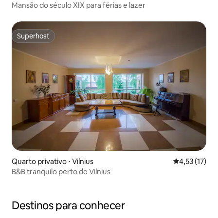
Mansão do século XIX para férias e lazer
Superhost
Superhost
Quarto privativo ⋅ Vilnius
4,53 de uma a
4,53 (17)
B&B tranquilo perto de Vilnius
Destinos para conhecer