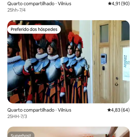
Quarto compartilhado ⋅ Vilnius
4,91 de uma a
4,91 (90)
25hh-7/4
Preferido dos hóspedes
Preferido dos hóspedes
Quarto compartilhado ⋅ Vilnius
4,83 de uma a
4,83 (64)
25HH-7/3
Superhost