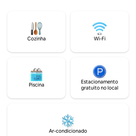
300 metros do centro Preço mais barato
culinárias. Aqui v
de acomodação na cidade Sem toque de
ferramentas de c
recolher Cofres gratuitos Internet e Wi-
precisar. * 2 km até o centro da cidade *
Fi gratuitos Café e t-shirt gratuitos
100m do supermercado * S
Estacionamento gratuito para bicicletas
limpeza * Máquina 
Depósito de bagagens gratuito após o
Bistrô de almoço 
check-out Mapas gratuitos da cidade e
Cozinha
Wi-Fi
feira, das 11h às 1
livro guia Cozinha totalmente abastecida
lanches 24 horas po
Estamos sempre no albergue :) e tornar
semana, no segun
a sua estadia agradável ! É um albergue!
Então você vai compartilhar todas as
instalações com outros viajantes! Nós
somos: * a apenas 20 metros da estação
de ônibus; * a apenas 100 metros da
Estacionamento
estação de trem; * a apenas 800 metros
Piscina
gratuito no local
do centro da cidade; Se você gosta de
encontrar uma casa longe de sua, você é
bem-vindo!
Ar-condicionado