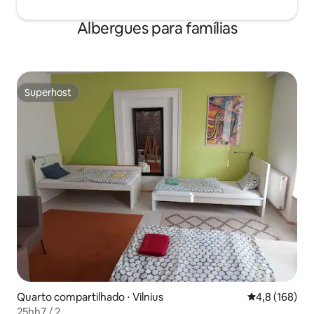
Albergues para famílias
Superhost
Superhost
Quarto compartilhado ⋅ Vilnius
4,8 de uma av
4,8 (168)
25hh7 / 2