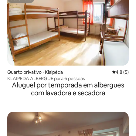
Superhost
Quarto privativo ⋅ Klaipėda
4,8 de uma 
4,8 (5)
KLAIPEDA ALBERGUE para 6 pessoas
Aluguel por temporada em albergues
com lavadora e secadora