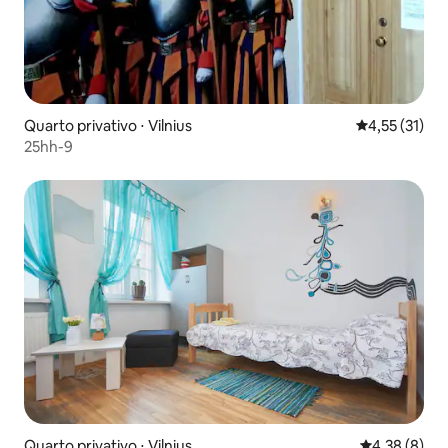
Quarto privativo ⋅ Vilnius
4,55 de uma a
4,55 (31)
25hh-9
Quarto privativo ⋅ Vilnius
4,38 de uma 
4,38 (8)