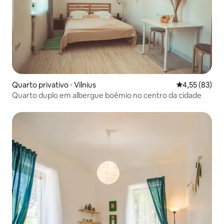
Quarto privativo ⋅ Vilnius
4,55 de uma a
4,55 (83)
Quarto duplo em albergue boêmio no centro da cidade