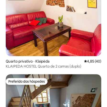
Quarto privativo ⋅ Klaipėda
4,85 de uma a
4,85 (40)
KLAIPEDA HOSTEL Quarto de 2 camas (duplo)
Preferido dos hóspedes
Preferido dos hóspedes