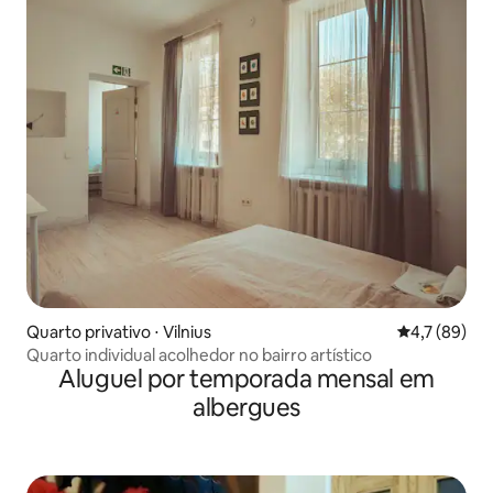
Quarto privativo ⋅ Vilnius
4,7 de uma a
4,7 (89)
Quarto individual acolhedor no bairro artístico
Aluguel por temporada mensal em
albergues