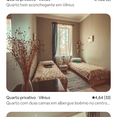
Quarto twin aconchegante em Vilnius
Quarto privativo ⋅ Vilnius
4,64 de uma a
4,64 (33)
Quarto com duas camas em albergue boêmio no centro
da cidade