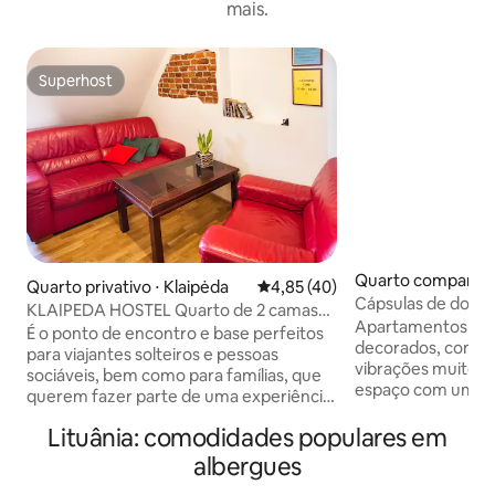
mais.
Superhost
Superhost
Quarto compartilh
Quarto privativo ⋅ Klaipėda
4,85 de uma avaliação média de
4,85 (40)
ėda
Cápsulas de dorm
KLAIPEDA HOSTEL Quarto de 2 camas
compartilhado
Apartamentos el
(duplo)
É o ponto de encontro e base perfeitos
decorados, com in
para viajantes solteiros e pessoas
vibrações muito 
sociáveis, bem como para famílias, que
espaço com uma c
querem fazer parte de uma experiência
de descanso. 6 cápsulas de dormir em
de hostel interativa e animada, além de
um quarto compar
Lituânia: comodidades populares em
maximizar a cidade durante o dia e
banheiros compart
aproveitar a noite quando a visão
albergues
Cozinha/lounge - 
terminar. Facilidades: Aberto 24 horas
para suas pausas p