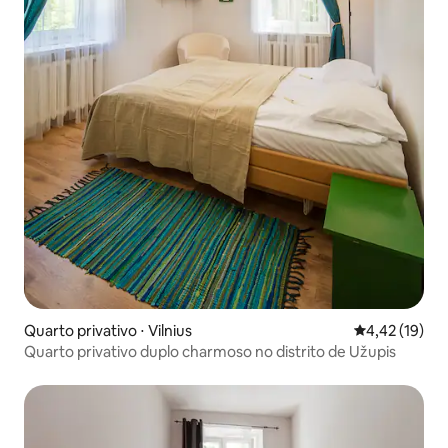
Quarto privativo ⋅ Vilnius
4,42 de uma a
4,42 (19)
Quarto privativo duplo charmoso no distrito de Užupis