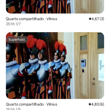
Quarto compartilhado ⋅ Vilnius
4,67 de uma 
4,67 (3)
25 hh 1/7
Superhost
Superhost
Quarto compartilhado ⋅ Vilnius
4,83 de uma 
4,83 (6)
25 hh 1/5