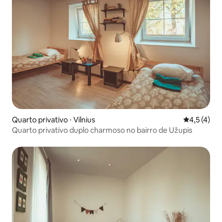
Quarto privativo ⋅ Vilnius
4,5 de uma 
4,5 (4)
Quarto privativo duplo charmoso no bairro de Užupis