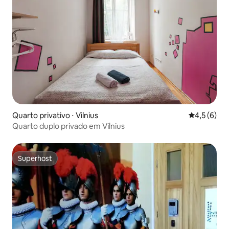
Quarto privativo ⋅ Vilnius
4,5 de uma 
4,5 (6)
Quarto duplo privado em Vilnius
Superhost
Superhost