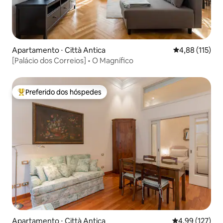
Apartamento ⋅ Città Antica
4,88 de uma av
4,88 (115)
[Palácio dos Correios] • O Magnífico
Preferido dos hóspedes
Entre os melhores preferidos dos hóspedes
Apartamento ⋅ Città Antica
4,99 de uma av
4,99 (127)