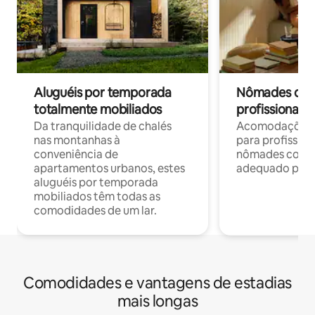
Aluguéis por temporada
Nômades digit
totalmente mobiliados
profissionais 
Da tranquilidade de chalés
Acomodações c
nas montanhas à
para profission
conveniência de
nômades com W
apartamentos urbanos, estes
adequado para 
aluguéis por temporada
mobiliados têm todas as
comodidades de um lar.
Comodidades e vantagens de estadias
mais longas