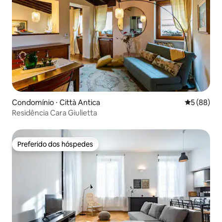
Condomínio ⋅ Città Antica
5 de uma a
5 (88)
Residência Cara Giulietta
Preferido dos hóspedes
Preferido dos hóspedes