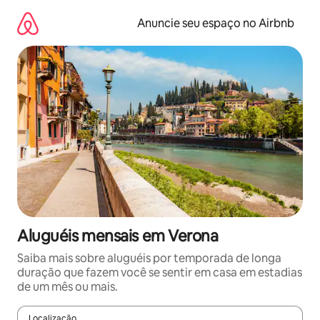
Pular
para
Anuncie seu espaço no Airbnb
o
conteúdo
Aluguéis mensais em Verona
Saiba mais sobre aluguéis por temporada de longa
duração que fazem você se sentir em casa em estadias
de um mês ou mais.
Localização