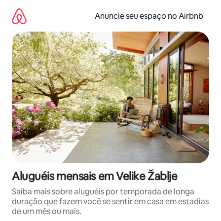
Pular
para
Anuncie seu espaço no Airbnb
o
conteúdo
Aluguéis mensais em Velike Žablje
Saiba mais sobre aluguéis por temporada de longa
duração que fazem você se sentir em casa em estadias
de um mês ou mais.