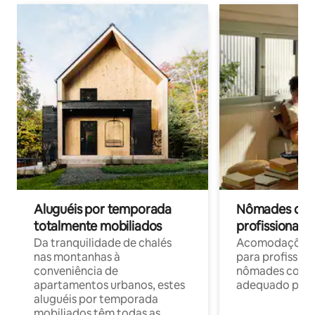
Aluguéis por temporada
Nômades digit
totalmente mobiliados
profissionais 
Da tranquilidade de chalés
Acomodações c
nas montanhas à
para profission
conveniência de
nômades com W
apartamentos urbanos, estes
adequado para 
aluguéis por temporada
mobiliados têm todas as