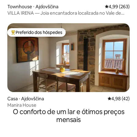
Townhouse ⋅ Ajdovščina
4,99 de uma ava
4,99 (263)
VILLA IRENA — Joia encantadora localizada no Vale de
Vipava
Preferido dos hóspedes
Entre os melhores preferidos dos hóspedes
Casa ⋅ Ajdovščina
4,98 de uma a
4,98 (42)
Manira House
O conforto de um lar e ótimos preços
mensais