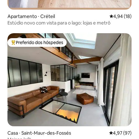
Apartamento ⋅ Créteil
4,94 de uma a
4,94 (18)
Estúdio novo com vista para o lago: lojas e metrô
Preferido dos hóspedes
Entre os melhores preferidos dos hóspedes
Casa ⋅ Saint-Maur-des-Fossés
4,97 de uma a
4,97 (97)