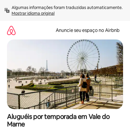
Pular
Algumas informações foram traduzidas automaticamente. 
para
Mostrar idioma original
o
conteúdo
Anuncie seu espaço no Airbnb
Aluguéis por temporada em Vale do
Marne