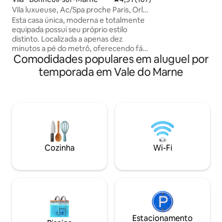
espaço secreto da
Vila luxueuse, Ac/Spa proche Paris, Orly,
incrivelmente equipado 🎬 9
Disney
Esta casa única, moderna e totalmente
virado para a cama
equipada possui seu próprio estilo
Vidéo, Disney+, Spotify 💫 Fuj
distinto. Localizada a apenas dez
refúgio de paz e 
minutos a pé do metrô, oferecendo fácil
experiência única
Comodidades populares em aluguel por
acesso a Paris (15 minutos), ao aeroporto
de Orly (20 minutos) e à Disneylândia (30
temporada em Vale do Marne
minutos). Com 2 quartos, cozinha, sala
de estar, sala de jantar e 2 banheiros, é
perfeita para uma estadia confortável.
Comodidades adicionais incluem ar
condicionado, Wi-Fi/Netflix, café/chá.
Para momentos inesquecíveis, desfrute
do spa com jacuzzi ao ar livre,
churrasqueira e um belo terraço
Cozinha
Wi-Fi
cercado por vegetação.
Estacionamento