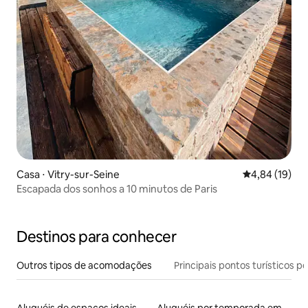
Casa ⋅ Vitry-sur-Seine
4,84 de uma a
4,84 (19)
Escapada dos sonhos a 10 minutos de Paris
Destinos para conhecer
Outros tipos de acomodações
Principais pontos turísticos po