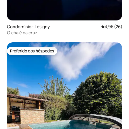
Condomínio ⋅ Lésigny
4,96 de uma a
4,96 (26)
O chalé da cruz
Preferido dos hóspedes
Preferido dos hóspedes