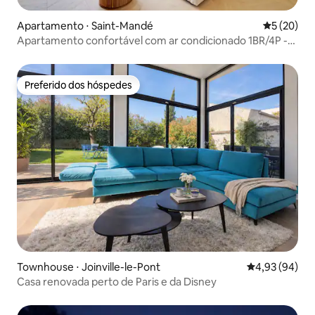
Apartamento ⋅ Saint-Mandé
5 de uma a
5 (20)
Apartamento confortável com ar condicionado 1BR/4P -
Saint-Mandé
Preferido dos hóspedes
Preferido dos hóspedes
Townhouse ⋅ Joinville-le-Pont
4,93 de uma a
4,93 (94)
Casa renovada perto de Paris e da Disney