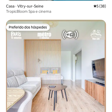
Casa ⋅ Vitry-sur-Seine
5 de uma a
5 (38)
TropicBloom Spa e cinema
Preferido dos hóspedes
Preferido dos hóspedes