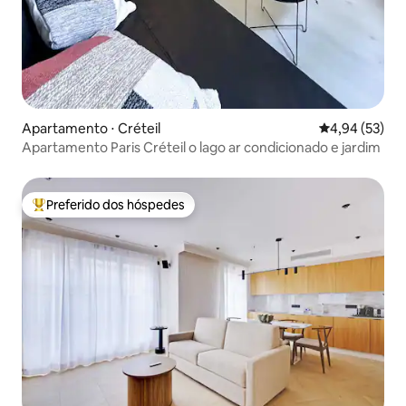
Apartamento ⋅ Créteil
4,94 de uma a
4,94 (53)
Apartamento Paris Créteil o lago ar condicionado e jardim
Preferido dos hóspedes
Entre os melhores preferidos dos hóspedes