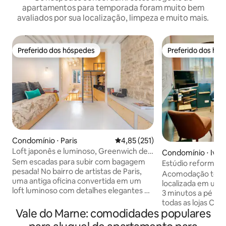
apartamentos para temporada foram muito bem
avaliados por sua localização, limpeza e muito mais.
Preferido dos hóspedes
Preferido dos hó
Preferido dos hóspedes
Preferido dos hó
Condomínio ⋅ Paris
4,85 de uma avaliação média de 
4,85 (251)
Loft japonês e luminoso, Greenwich de
Condomínio ⋅ Ivry
Paris
Sem escadas para subir com bagagem
Estúdio reformado
pesada! No bairro de artistas de Paris,
minutos da linha 
Acomodação tota
uma antiga oficina convertida em um
localizada em uma 
loft luminoso com detalhes elegantes e
3 minutos a pé da 
luxuosos; pedra exposta, concreto
todas as lojas Cuidadosamente
encerado, aquecimento sob o piso,
Vale do Marne: comodidades populares
decorado e equipa
cozinha e banheiro em mármore
pelo térreo, e as 