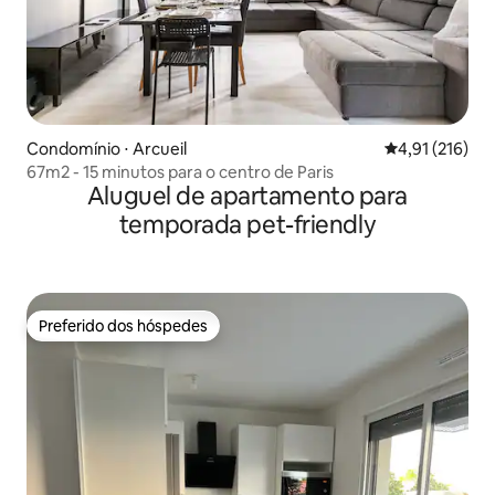
Condomínio ⋅ Arcueil
4,91 de uma av
4,91 (216)
67m2 - 15 minutos para o centro de Paris
Aluguel de apartamento para
temporada pet-friendly
Preferido dos hóspedes
Preferido dos hóspedes