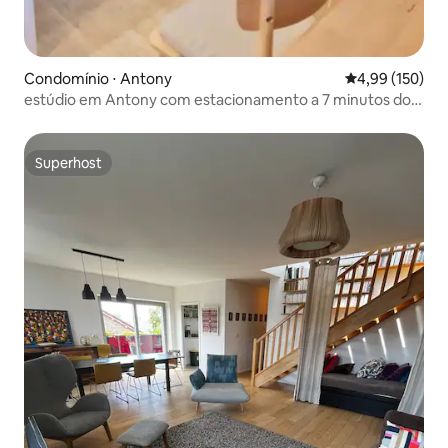
Condomínio ⋅ Antony
4,99 de uma av
4,99 (150)
estúdio em Antony com estacionamento a 7 minutos do
RER B
Superhost
Superhost