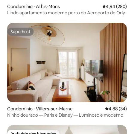
Condomínio ⋅ Athis-Mons
4,94 de uma ava
4,94 (280)
Lindo apartamento moderno perto do Aeroporto de Orly
Superhost
Superhost
Condomínio ⋅ Villiers-sur-Marne
4,88 de uma a
4,88 (34)
Ninho dourado — Paris e Disney — Luminoso e moderno