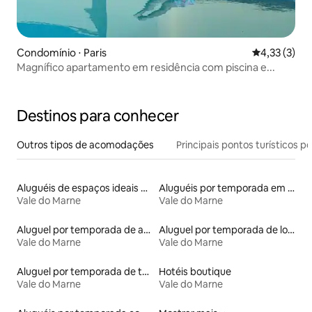
Condomínio ⋅ Paris
4,33 de uma 
4,33 (3)
Magnífico apartamento em residência com piscina e...
Destinos para conhecer
Outros tipos de acomodações
Principais pontos turísticos po
Aluguéis de espaços ideais para famílias
Aluguéis por temporada em albergue
Vale do Marne
Vale do Marne
Aluguel por temporada de apart-hotéis
Aluguel por temporada de lofts
Vale do Marne
Vale do Marne
Aluguel por temporada de townhouses
Hotéis boutique
Vale do Marne
Vale do Marne