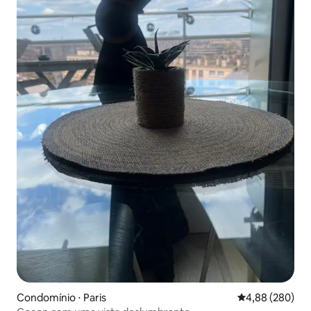
Condomínio ⋅ Paris
4,88 de uma ava
4,88 (280)