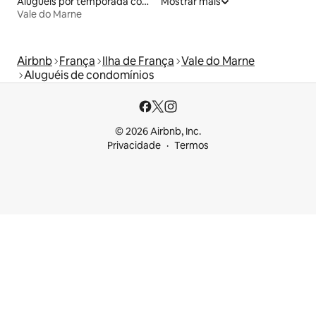
Aluguéis por temporada com banheira de hidromassagem
Mostrar mais
Vale do Marne
Airbnb
França
Ilha de França
Vale do Marne
Aluguéis de condomínios
© 2026 Airbnb, Inc.
Privacidade
Termos