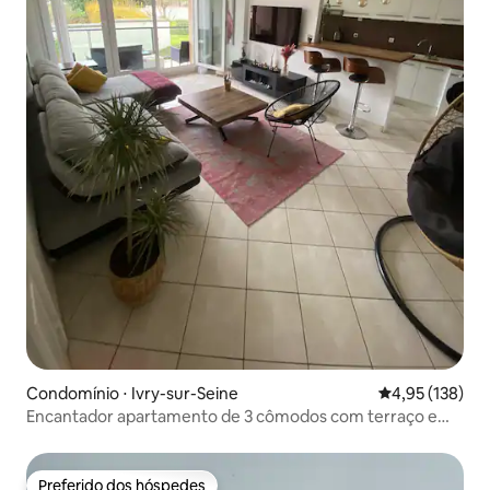
Condomínio ⋅ Ivry-sur-Seine
4,95 de uma av
4,95 (138)
Encantador apartamento de 3 cômodos com terraço e
vista para o jardim
Preferido dos hóspedes