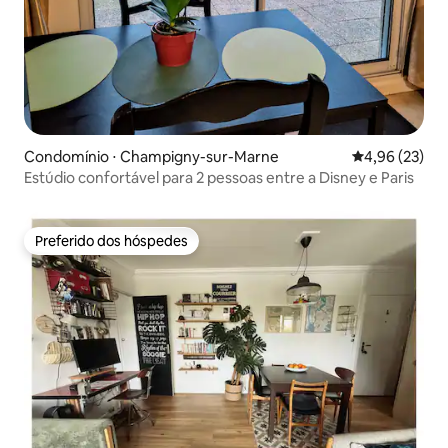
Condomínio ⋅ Champigny-sur-Marne
4,96 de uma a
4,96 (23)
Estúdio confortável para 2 pessoas entre a Disney e Paris
Preferido dos hóspedes
Preferido dos hóspedes