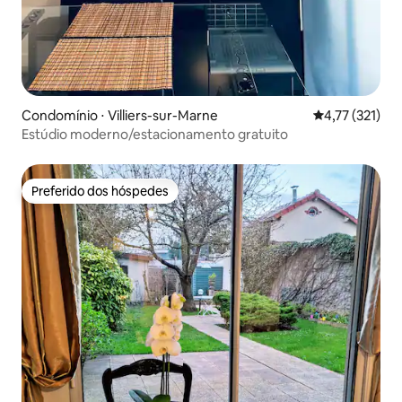
Condomínio ⋅ Villiers-sur-Marne
4,77 de uma av
4,77 (321)
Estúdio moderno/estacionamento gratuito
Preferido dos hóspedes
Preferido dos hóspedes