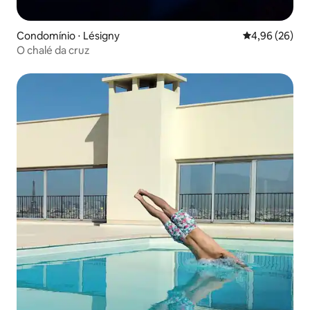
Condomínio ⋅ Lésigny
4,96 de uma a
4,96 (26)
O chalé da cruz