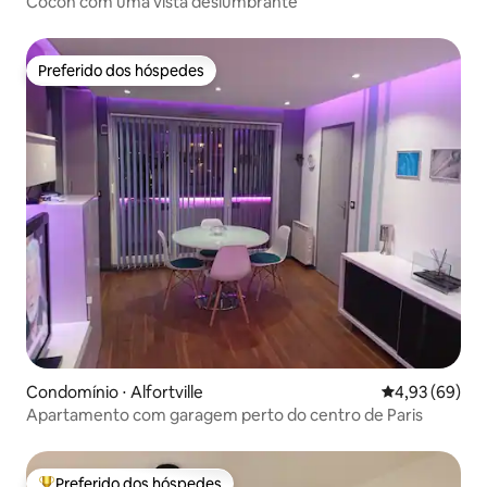
Cocon com uma vista deslumbrante
Preferido dos hóspedes
Preferido dos hóspedes
Condomínio ⋅ Alfortville
4,93 de uma a
4,93 (69)
Apartamento com garagem perto do centro de Paris
Preferido dos hóspedes