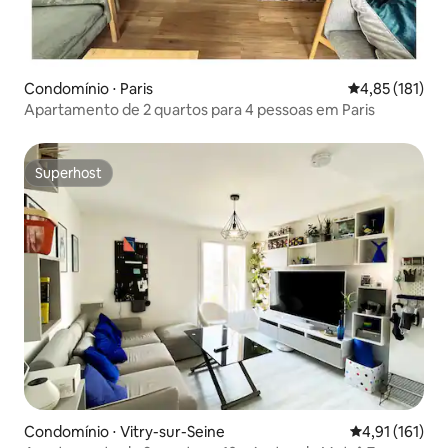
Condomínio ⋅ Paris
4,85 de uma av
4,85 (181)
Apartamento de 2 quartos para 4 pessoas em Paris
Superhost
Superhost
Condomínio ⋅ Vitry-sur-Seine
4,91 de uma av
4,91 (161)