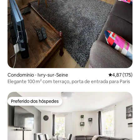
Condomínio ⋅ Ivry-sur-Seine
4,87 de uma av
4,87 (175)
Elegante 100 m² com terraço, porta de entrada para Paris
Preferido dos hóspedes
Preferido dos hóspedes