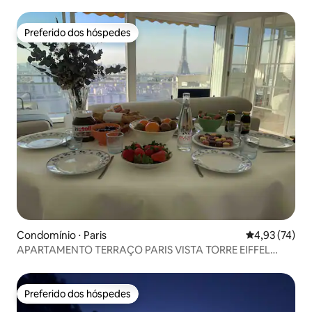
estacionamento
Preferido dos hóspedes
Preferido dos hóspedes
Condomínio ⋅ Paris
4,93 de uma a
4,93 (74)
APARTAMENTO TERRAÇO PARIS VISTA TORRE EIFFEL
⭐️⭐️⭐️⭐️⭐️
Preferido dos hóspedes
Preferido dos hóspedes