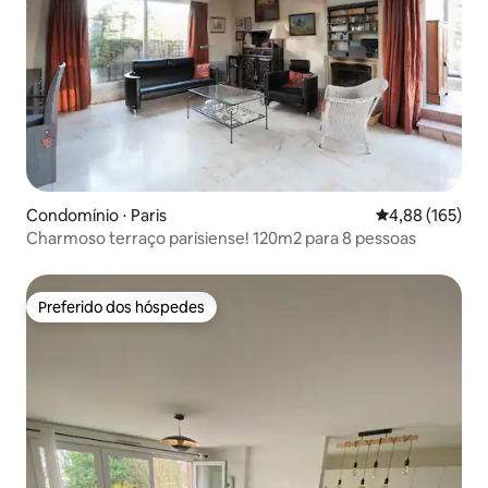
Condomínio ⋅ Paris
4,88 de uma av
4,88 (165)
Charmoso terraço parisiense! 120m2 para 8 pessoas
Preferido dos hóspedes
Preferido dos hóspedes