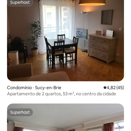
Superhost
Superhost
Condomínio ⋅ Sucy-en-Brie
4,82 de uma a
4,82 (45)
Apartamento de 2 quartos, 53 m², no centro da cidade
Superhost
Superhost