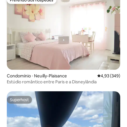
Preferido dos hóspedes
Preferido dos hóspedes
Condomínio ⋅ Neuilly-Plaisance
4,93 de uma ava
4,93 (349)
Estúdio romântico entre Paris e a Disneylândia
Superhost
Superhost