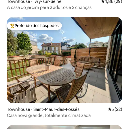
Townhouse ⋅ Ivry-sur-Seine
4,86 de uma a
4,86 (29)
A casa do jardim para 2 adultos e 2 crianças
Preferido dos hóspedes
Entre os melhores preferidos dos hóspedes
Townhouse ⋅ Saint-Maur-des-Fossés
5 de uma a
5 (22)
Casa nova grande, totalmente climatizada