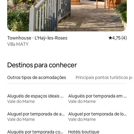
Townhouse ⋅ L'Haÿ-les-Roses
4,75 de uma 
4,75 (4)
Villa MATY
Destinos para conhecer
Outros tipos de acomodações
Principais pontos turísticos po
Aluguéis de espaços ideais para famílias
Aluguéis por temporada em albergue
Vale do Marne
Vale do Marne
Aluguel por temporada de apart-hotéis
Aluguel por temporada de lofts
Vale do Marne
Vale do Marne
Aluguéis por temporada com banheira de hidromassagem
Hotéis boutique