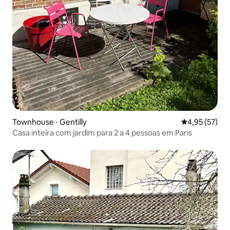
Townhouse ⋅ Gentilly
4,95 de uma a
4,95 (57)
Casa inteira com jardim para 2 a 4 pessoas em Paris