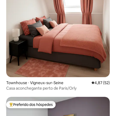
Townhouse ⋅ Vigneux-sur-Seine
4,87 de uma a
4,87 (52)
Casa aconchegante perto de Paris/Orly
Preferido dos hóspedes
Entre os melhores preferidos dos hóspedes