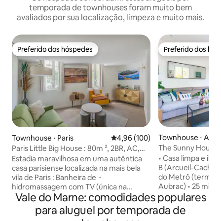
temporada de townhouses foram muito bem
avaliados por sua localização, limpeza e muito mais.
Preferido dos hóspedes
Preferido dos hó
Preferido dos hóspedes
Preferido dos hó
Townhouse ⋅ Arcue
Townhouse ⋅ Paris
4,96 de uma avaliação média de 
4,96 (100)
The Sunny House 
Paris Little Big House : 80m ², 2BR, AC,
- RER B e Metrô 4
Jacuzzi
• Casa limpa e ilu
Estadia maravilhosa em uma autêntica
B (Arcueil-Cachan)
casa parisiense localizada na mais bela
do Metrô (termina
vila de Paris : Banheira de・
Aubrac) • 25 min
hidromassagem com TV (única na
Vale do Marne: comodidades populares
de Paris e 30 minu
cidade) ・Ideal para uma viagem com
transporte público • Facilment
familiares ou amigos ・2 camas de casal
para aluguel por temporada de
acessível a partir
e 2 sofás-cama Colchões e