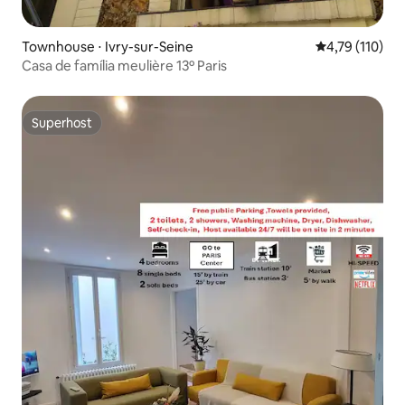
Townhouse ⋅ Ivry-sur-Seine
4,79 de uma av
4,79 (110)
Casa de família meulière 13º Paris
Superhost
Superhost