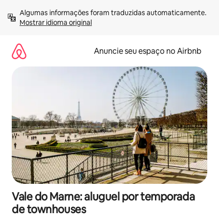
Pular
Algumas informações foram traduzidas automaticamente. 
para
Mostrar idioma original
o
conteúdo
Anuncie seu espaço no Airbnb
Vale do Marne: aluguel por temporada
de townhouses