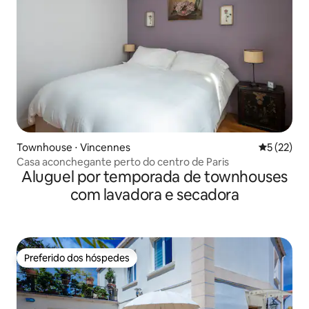
Townhouse ⋅ Vincennes
5 de uma a
5 (22)
Casa aconchegante perto do centro de Paris
Aluguel por temporada de townhouses
com lavadora e secadora
Preferido dos hóspedes
Preferido dos hóspedes