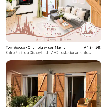
Townhouse ⋅ Champigny-sur-Marne
4,84 de uma av
4,84 (98)
Entre Paris e a Disneyland – A/C – estacionamento
incluído