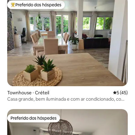
Preferido dos hóspedes
Entre os melhores preferidos dos hóspedes
Townhouse ⋅ Créteil
5 de uma a
5 (45)
Casa grande, bem iluminada e com ar condicionado, com
metrô.
Preferido dos hóspedes
Preferido dos hóspedes