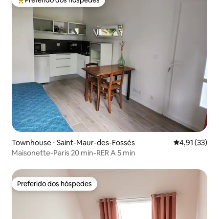
Preferido dos hóspedes
Entre os melhores preferidos dos hóspedes
Townhouse ⋅ Saint-Maur-des-Fossés
4,91 de uma a
4,91 (33)
Maisonette-Paris 20 min-RER A 5 min
Preferido dos hóspedes
Preferido dos hóspedes