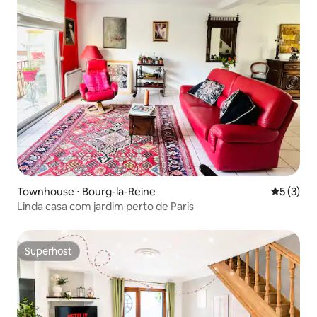
Townhouse ⋅ Bourg-la-Reine
5 de uma 
5 (3)
Linda casa com jardim perto de Paris
Superhost
Superhost