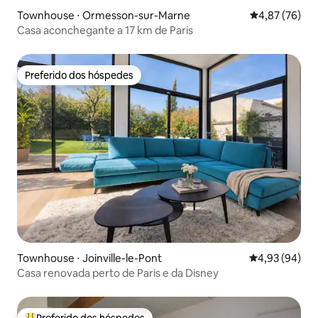
Townhouse ⋅ Ormesson-sur-Marne
4,87 de uma a
4,87 (76)
Casa aconchegante a 17 km de Paris
Preferido dos hóspedes
Preferido dos hóspedes
Townhouse ⋅ Joinville-le-Pont
4,93 de uma a
4,93 (94)
Casa renovada perto de Paris e da Disney