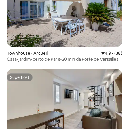
Townhouse ⋅ Arcueil
4,97 de uma a
4,97 (38)
Casa•jardim•perto de Paris•20 min da Porte de Versailles
Superhost
Superhost