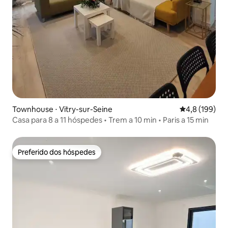
Townhouse ⋅ Vitry-sur-Seine
4,8 de uma av
4,8 (199)
Casa para 8 a 11 hóspedes • Trem a 10 min • Paris a 15 min
Preferido dos hóspedes
Preferido dos hóspedes