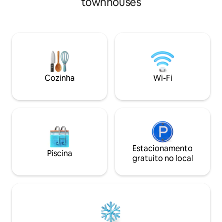
townhouses
Paris-Charles de Ga
travesseiros・ super confortáveis ・2
Casa bem equipada
Banheiros, 2 banheiros ・AC, purificador
máquina de lavar 
de ar Wi-Fi ・de alta velocidade ・3 TV
lavar louça, panel
4K + Netflix gratuita ・Cozinha
etc. • Terraço sombreado e tranquilo
totalmente equipada ・Máquina de lavar
com móveis de jardim. Pa
roupas + Secadora ・Berço e cadeira ・
conforto, a acom
Perto de restaurantes e lojas a menos de
climatizada.
100 metros 〉Reserve esta casa de joias
Cozinha
Wi-Fi
para experimentar o melhor de Paris !
Estacionamento
Piscina
gratuito no local