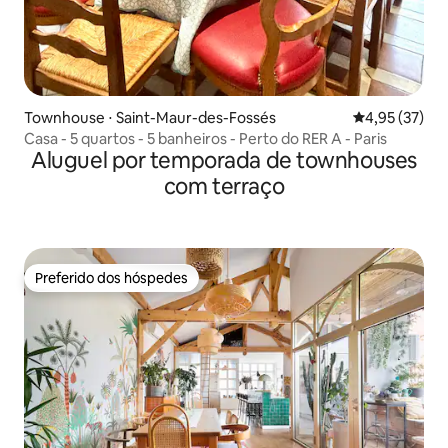
Townhouse ⋅ Saint-Maur-des-Fossés
4,95 de uma a
4,95 (37)
Casa - 5 quartos - 5 banheiros - Perto do RER A - Paris
Aluguel por temporada de townhouses
com terraço
Preferido dos hóspedes
Preferido dos hóspedes