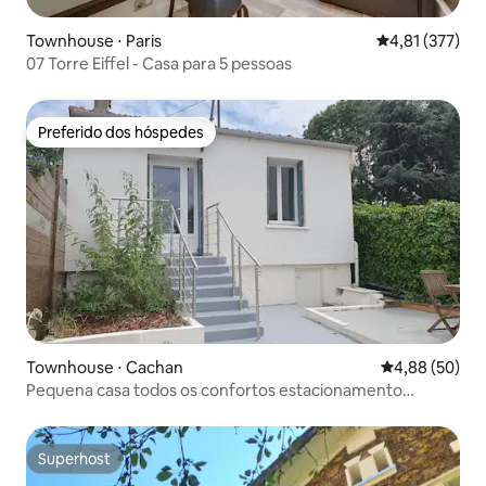
Townhouse ⋅ Paris
4,81 de uma av
4,81 (377)
07 Torre Eiffel - Casa para 5 pessoas
Preferido dos hóspedes
Preferido dos hóspedes
Townhouse ⋅ Cachan
4,88 de uma a
4,88 (50)
Pequena casa todos os confortos estacionamento
terraço jardim
Superhost
Superhost