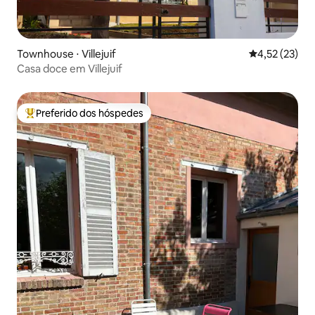
Townhouse ⋅ Villejuif
4,52 de uma a
4,52 (23)
Casa doce em Villejuif
Preferido dos hóspedes
Entre os melhores preferidos dos hóspedes