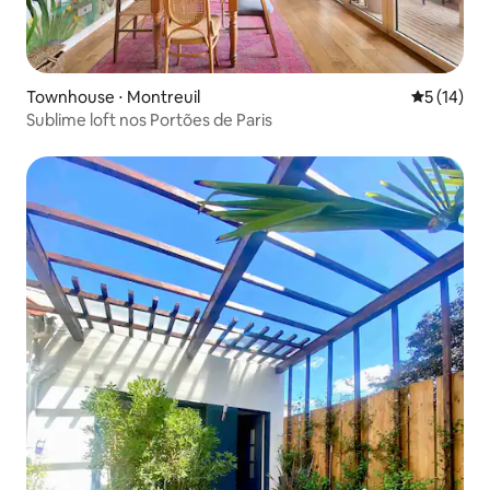
Townhouse ⋅ Montreuil
5 de uma a
5 (14)
Sublime loft nos Portões de Paris