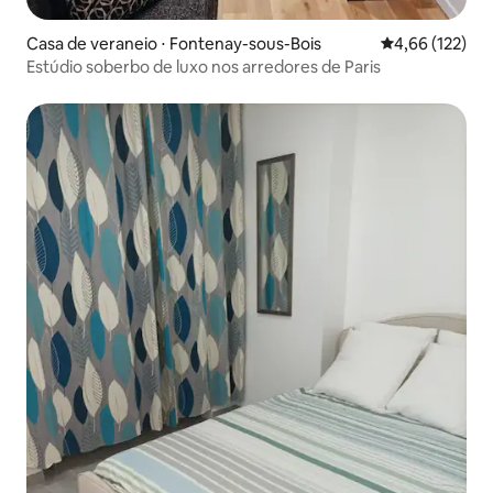
Casa de veraneio ⋅ Fontenay-sous-Bois
4,66 de uma av
4,66 (122)
Estúdio soberbo de luxo nos arredores de Paris