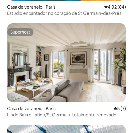
Casa de veraneio ⋅ Paris
4,92 de uma a
4,92 (84)
Estúdio encantador no coração de St Germain-des-Prés
Superhost
Superhost
Casa de veraneio ⋅ Paris
5 de uma 
5 (7)
Lindo Bairro Latino/St Germain, totalmente renovado