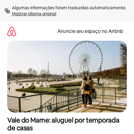
Pular
Algumas informações foram traduzidas automaticamente. 
para
Mostrar idioma original
o
conteúdo
Anuncie seu espaço no Airbnb
Vale do Marne: aluguel por temporada
de casas