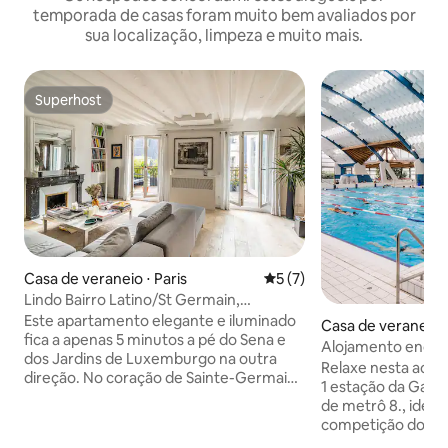
temporada de casas foram muito bem avaliados por
sua localização, limpeza e muito mais.
Superhost
Superhost
Casa de veraneio ⋅ Paris
5 de uma avaliação média d
5 (7)
Lindo Bairro Latino/St Germain,
totalmente renovado
Este apartamento elegante e iluminado
Casa de veraneio 
fica a apenas 5 minutos a pé do Sena e
Alfort
Alojamento encan
dos Jardins de Luxemburgo na outra
estação de trem d
Relaxe nesta acomo
direção. No coração de Sainte-Germain
1 estação da Gare 
e a 8 minutos do Quartier Latin, perto de
de metrô 8., ideal
lojas e metrôs, este apartamento no
competição do de
coração de Paris é perfeito para visitar a
de polícia, no tér