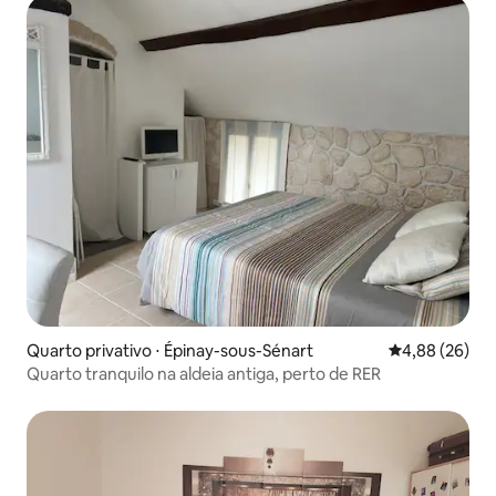
Quarto privativo ⋅ Épinay-sous-Sénart
4,88 de uma a
4,88 (26)
Quarto tranquilo na aldeia antiga, perto de RER