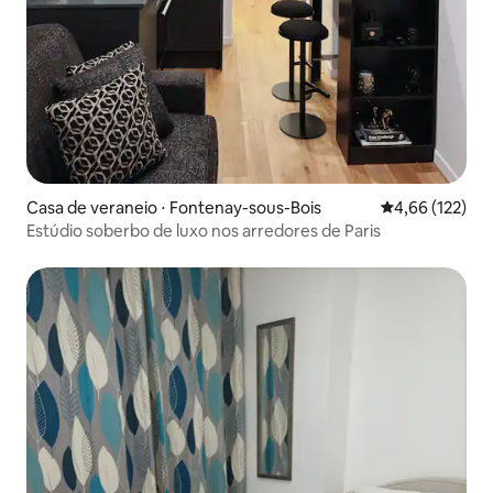
Casa de veraneio ⋅ Fontenay-sous-Bois
4,66 de uma av
4,66 (122)
Estúdio soberbo de luxo nos arredores de Paris