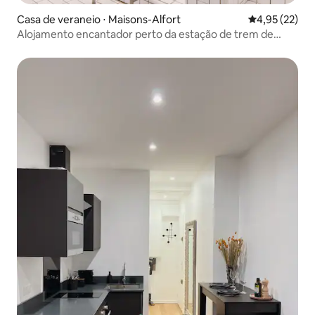
Casa de veraneio ⋅ Maisons-Alfort
4,95 de uma a
4,95 (22)
Alojamento encantador perto da estação de trem de
Lyon