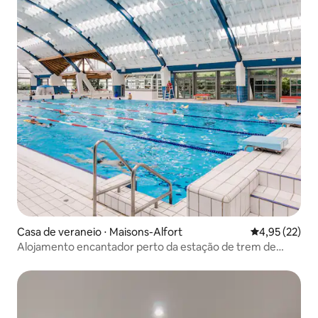
Casa de veraneio ⋅ Maisons-Alfort
4,95 de uma a
4,95 (22)
Alojamento encantador perto da estação de trem de
Lyon