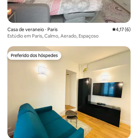
Casa de veraneio ⋅ Paris
4,17 de uma 
4,17 (6)
Estúdio em Paris, Calmo, Aerado, Espaçoso
Preferido dos hóspedes
Preferido dos hóspedes