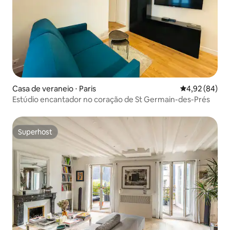
Casa de veraneio ⋅ Paris
4,92 de uma a
4,92 (84)
Estúdio encantador no coração de St Germain-des-Prés
Superhost
Superhost