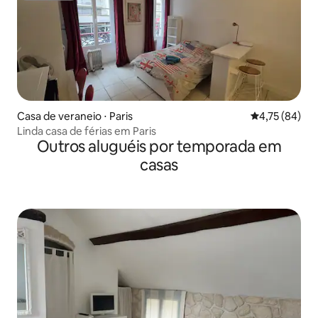
Casa de veraneio ⋅ Paris
4,75 de uma a
4,75 (84)
Linda casa de férias em Paris
Outros aluguéis por temporada em
casas