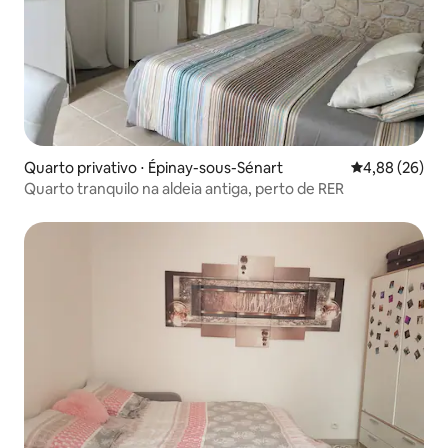
Quarto privativo ⋅ Épinay-sous-Sénart
4,88 de uma a
4,88 (26)
Quarto tranquilo na aldeia antiga, perto de RER