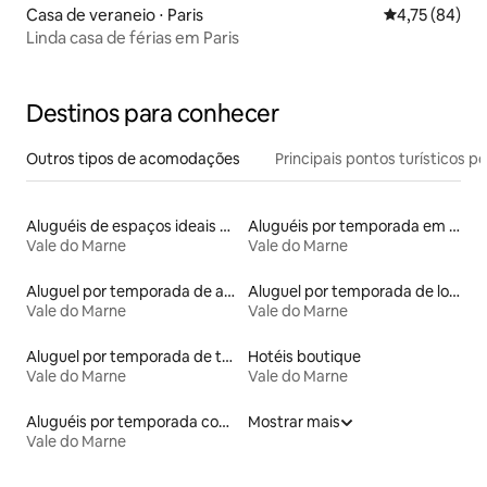
Casa de veraneio ⋅ Paris
4,75 de uma a
4,75 (84)
Linda casa de férias em Paris
Destinos para conhecer
Outros tipos de acomodações
Principais pontos turísticos po
Aluguéis de espaços ideais para famílias
Aluguéis por temporada em albergue
Vale do Marne
Vale do Marne
Aluguel por temporada de apart-hotéis
Aluguel por temporada de lofts
Vale do Marne
Vale do Marne
Aluguel por temporada de townhouses
Hotéis boutique
Vale do Marne
Vale do Marne
Aluguéis por temporada com banheira de hidromassagem
Mostrar mais
Vale do Marne