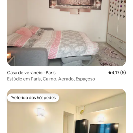
Casa de veraneio ⋅ Paris
4,17 de uma 
4,17 (6)
Estúdio em Paris, Calmo, Aerado, Espaçoso
Preferido dos hóspedes
Preferido dos hóspedes