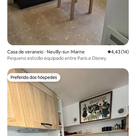
Casa de veraneio ⋅ Neuilly-sur-Marne
4,43 de uma a
4,43 (14)
Pequeno estúdio equipado entre Paris e Disney
Preferido dos hóspedes
Preferido dos hóspedes