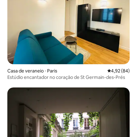
Casa de veraneio ⋅ Paris
4,92 de uma a
4,92 (84)
Estúdio encantador no coração de St Germain-des-Prés