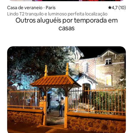
Casa de veraneio ⋅ Paris
4,7 de uma a
4,7 (10)
Lindo T2 tranquilo e luminoso perfeita localização
Outros aluguéis por temporada em
casas