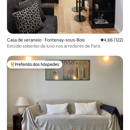
Casa de veraneio ⋅ Fontenay-sous-Bois
4,66 de uma av
4,66 (122)
Estúdio soberbo de luxo nos arredores de Paris
Preferido dos hóspedes
Entre os melhores preferidos dos hóspedes