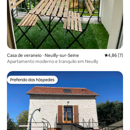
Casa de veraneio ⋅ Neuilly-sur-Seine
4,86 de uma 
4,86 (7)
Apartamento moderno e tranquilo em Neuilly
Preferido dos hóspedes
Preferido dos hóspedes