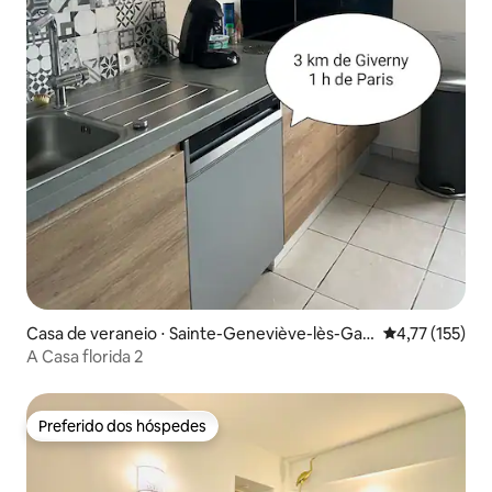
Casa de veraneio ⋅ Sainte-Geneviève-lès-Gas
4,77 de uma av
4,77 (155)
ny
A Casa florida 2
Preferido dos hóspedes
Preferido dos hóspedes