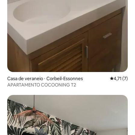
Casa de veraneio ⋅ Corbeil-Essonnes
4,71 de uma 
4,71 (7)
APARTAMENTO COCOONING T2