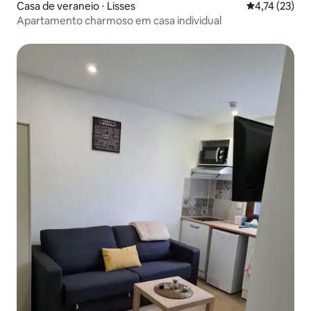
Casa de veraneio ⋅ Lisses
4,74 de uma a
4,74 (23)
Apartamento charmoso em casa individual