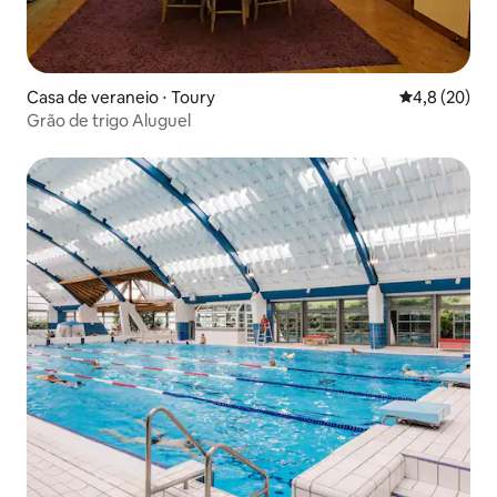
Casa de veraneio ⋅ Toury
4,8 de uma a
4,8 (20)
Grão de trigo Aluguel