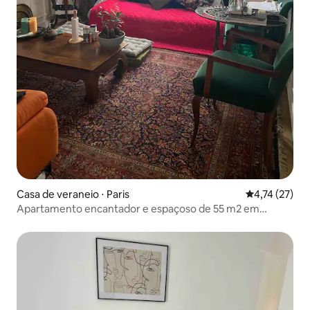
Casa de veraneio ⋅ Paris
4,74 de uma a
4,74 (27)
Apartamento encantador e espaçoso de 55 m2 em
Montmartre