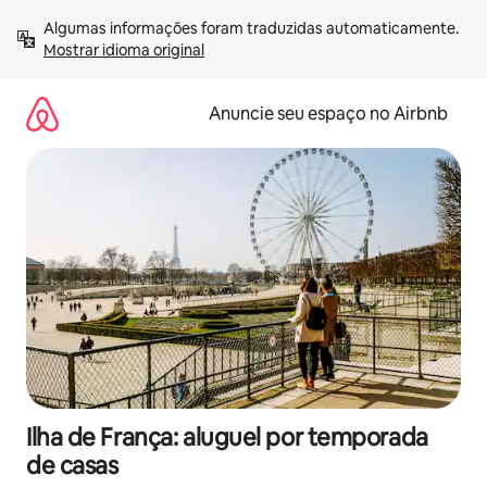
Pular
Algumas informações foram traduzidas automaticamente. 
para
Mostrar idioma original
o
conteúdo
Anuncie seu espaço no Airbnb
Ilha de França: aluguel por temporada
de casas