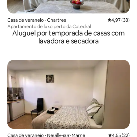
Casa de veraneio ⋅ Chartres
4,97 de uma a
4,97 (38)
Apartamento de luxo perto da Catedral
Aluguel por temporada de casas com
lavadora e secadora
Casa de veraneio ⋅ Neuilly-sur-Marne
4,55 de uma a
4,55 (22)