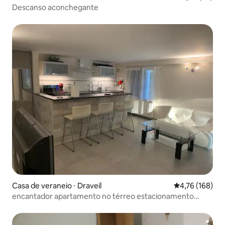
Descanso aconchegante
Casa de veraneio ⋅ Draveil
4,76 de uma av
4,76 (168)
encantador apartamento no térreo estacionamento
gratuito