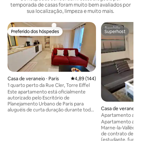
temporada de casas foram muito bem avaliados por
sua localização, limpeza e muito mais.
Preferido dos hóspedes
Superhost
Preferido dos hóspedes
Superhost
Casa de veraneio ⋅ Paris
4,89 de uma avaliação média de 
4,89 (144)
1 quarto perto da Rue Cler, Torre Eiffel
Este apartamento está oficialmente
autorizado pelo Escritório de
Planejamento Urbano de Paris para
Casa de veraneio 
aluguéis de curta duração durante todo
Apartamento acon
o ano. Sua reserva está totalmente de
Disneylândia e Par
Apartamento a 6 k
acordo com as leis locais. Até 4
Marne-la-Vallée Co
hóspedes, apartamento muito central
de contrato de lo
em PARIS. Perto da Rue CLERC, muitos
(estudante, funci
locais, incluindo a TORRE EIFFEL e