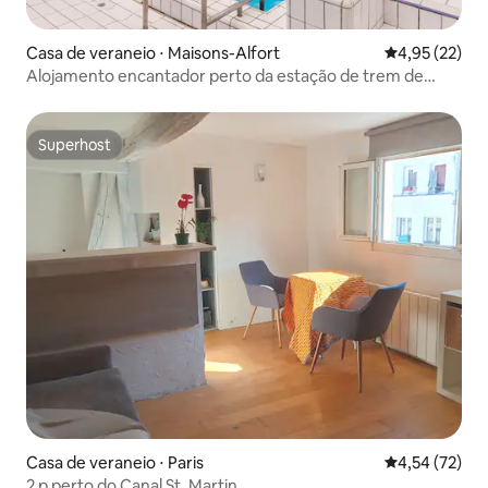
Casa de veraneio ⋅ Maisons-Alfort
4,95 de uma a
4,95 (22)
Alojamento encantador perto da estação de trem de
Lyon
Superhost
Superhost
Casa de veraneio ⋅ Paris
4,54 de uma a
4,54 (72)
2 p perto do Canal St. Martin