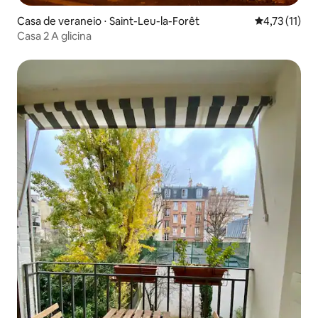
Casa de veraneio ⋅ Saint-Leu-la-Forêt
4,73 de uma a
4,73 (11)
Casa 2 A glicina