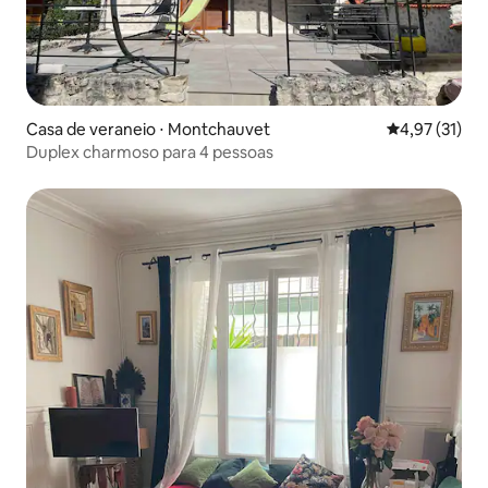
Casa de veraneio ⋅ Montchauvet
4,97 de uma a
4,97 (31)
Duplex charmoso para 4 pessoas