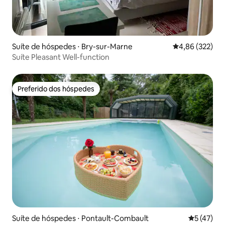
Suíte de hóspedes ⋅ Bry-sur-Marne
4,86 de uma av
4,86 (322)
Suíte Pleasant Well-function
Preferido dos hóspedes
Preferido dos hóspedes
Suíte de hóspedes ⋅ Pontault-Combault
5 de uma a
5 (47)