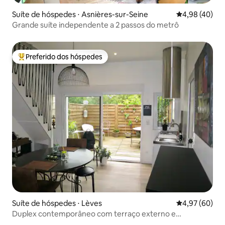
Suíte de hóspedes ⋅ Asnières-sur-Seine
4,98 de uma a
4,98 (40)
Grande suíte independente a 2 passos do metrô
Preferido dos hóspedes
Entre os melhores preferidos dos hóspedes
Suíte de hóspedes ⋅ Lèves
4,97 de uma a
4,97 (60)
Duplex contemporâneo com terraço externo e
estacionamento