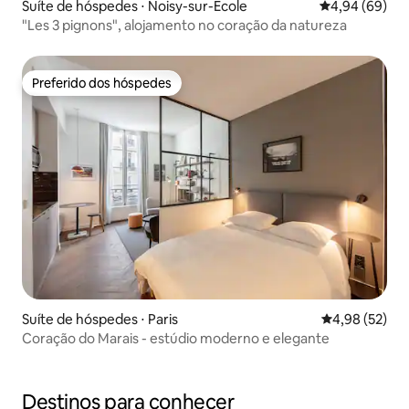
Suíte de hóspedes ⋅ Noisy-sur-École
4,94 de uma av
4,94 (69)
"Les 3 pignons", alojamento no coração da natureza
Preferido dos hóspedes
Preferido dos hóspedes
Suíte de hóspedes ⋅ Paris
4,98 de uma a
4,98 (52)
Coração do Marais - estúdio moderno e elegante
Destinos para conhecer