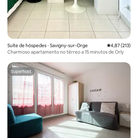
Suíte de hóspedes ⋅ Savigny-sur-Orge
4,87 de uma av
4,87 (213)
Charmoso apartamento no térreo a 15 minutos de Orly
Superhost
Superhost