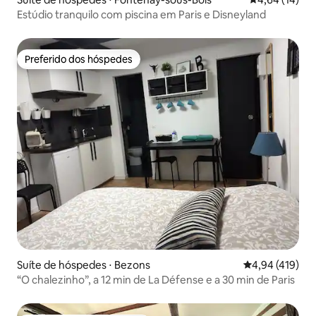
Estúdio tranquilo com piscina em Paris e Disneyland
Preferido dos hóspedes
Preferido dos hóspedes
Suíte de hóspedes ⋅ Bezons
4,94 de uma av
4,94 (419)
“O chalezinho”, a 12 min de La Défense e a 30 min de Paris