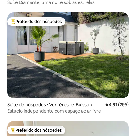
Suíte Diamante, uma noite sob as estrelas.
Preferido dos hóspedes
Entre os melhores preferidos dos hóspedes
Suíte de hóspedes ⋅ Verrières-le-Buisson
4,91 de uma av
4,91 (256)
Estúdio independente com espaço ao ar livre
Preferido dos hóspedes
Entre os melhores preferidos dos hóspedes