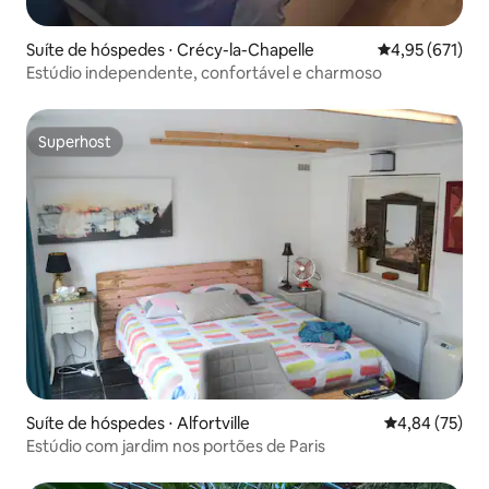
Suíte de hóspedes ⋅ Crécy-la-Chapelle
4,95 de uma av
4,95 (671)
Estúdio independente, confortável e charmoso
Superhost
Superhost
Suíte de hóspedes ⋅ Alfortville
4,84 de uma a
4,84 (75)
Estúdio com jardim nos portões de Paris