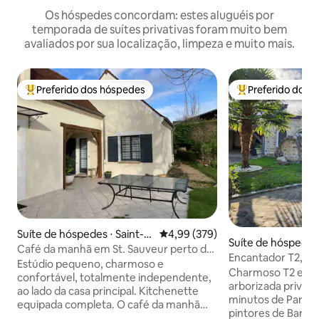
Os hóspedes concordam: estes aluguéis por
temporada de suítes privativas foram muito bem
avaliados por sua localização, limpeza e muito mais.
Preferido dos hóspedes
Preferido dos 
Entre os melhores preferidos dos hóspedes
Entre os melhore
Suíte de hóspedes ⋅ Saint-S
4,99 de uma avaliação média de 
4,99 (379)
Suíte de hóspede
auveur-sur-École
Café da manhã em St. Sauveur perto de
rie-lès-Lys
Encantador T2, pe
Fontainebleau
Estúdio pequeno, charmoso e
Charmoso T2 em propriedade
confortável, totalmente independente,
arborizada privada, localizada a
ao lado da casa principal. Kitchenette
minutos de Paris, 
equipada completa. O café da manhã
pintores de Barbi
está incluído nos três primeiros dias da