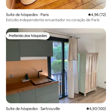
Suíte de hóspedes ⋅ Paris
4,96 de uma a
4,96 (72)
Estúdio independente encantador no coração de Paris
Preferido dos hóspedes
Preferido dos hóspedes
Suíte de hóspedes ⋅ Sartrouville
4,93 de uma av
4,93 (100)