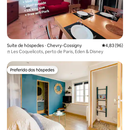
Suíte de hóspedes ⋅ Chevry-Cossigny
4,83 de uma a
4,83 (96)
𖠿 Les Coquelicots, perto de Paris, Eden & Disney
Preferido dos hóspedes
Preferido dos hóspedes