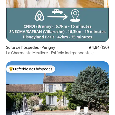
Suíte de hóspedes ⋅ Périgny
4,84 de uma av
4,84 (130)
La Charmante Meulière - Estúdio Independente e
Tranquilo
Preferido dos hóspedes
Entre os melhores preferidos dos hóspedes