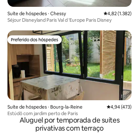
Suíte de hóspedes ⋅ Chessy
4,82 de uma aval
4,82 (1.382)
Séjour Disneyland Paris Val d 'Europe Paris Disney
Preferido dos hóspedes
Preferido dos hóspedes
Suíte de hóspedes ⋅ Bourg-la-Reine
4,94 de uma av
4,94 (473)
Estúdô com jardim perto de Paris
Aluguel por temporada de suítes
privativas com terraço