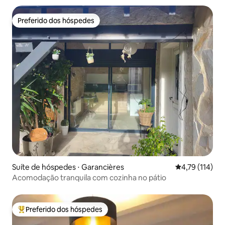
Preferido dos hóspedes
Preferido dos hóspedes
Suíte de hóspedes ⋅ Garancières
4,79 de uma av
4,79 (114)
Acomodação tranquila com cozinha no pátio
Preferido dos hóspedes
Entre os melhores preferidos dos hóspedes