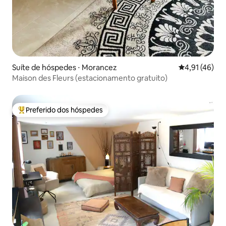
Suíte de hóspedes ⋅ Morancez
4,91 de uma a
4,91 (46)
Maison des Fleurs (estacionamento gratuito)
Preferido dos hóspedes
Entre os melhores preferidos dos hóspedes