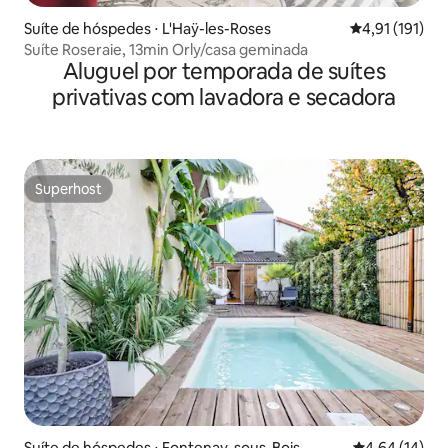
Suíte de hóspedes ⋅ L'Haÿ-les-Roses
4,91 de uma av
4,91 (191)
Suíte Roseraie, 13min Orly/casa geminada
Aluguel por temporada de suítes
privativas com lavadora e secadora
Superhost
Superhost
Suíte de hóspedes ⋅ Fontenay-sous-Bois
4,64 de uma a
4,64 (14)