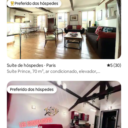
Preferido dos hóspedes
Entre os melhores preferidos dos hóspedes
Suíte de hóspedes ⋅ Paris
5 de uma a
5 (30)
Suíte Prince, 70 m², ar condicionado, elevador,
estacionamento, metrô RERB
Preferido dos hóspedes
Preferido dos hóspedes