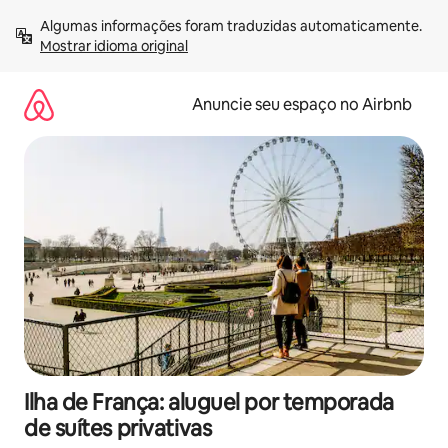
Pular
Algumas informações foram traduzidas automaticamente. 
para
Mostrar idioma original
o
conteúdo
Anuncie seu espaço no Airbnb
Ilha de França: aluguel por temporada
de suítes privativas