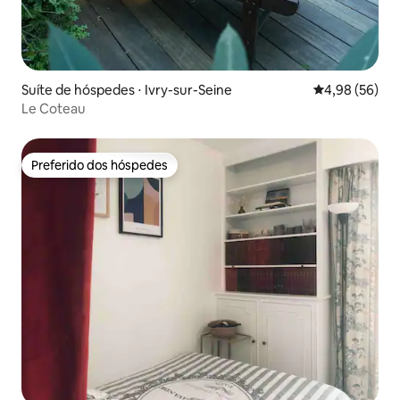
Suíte de hóspedes ⋅ Ivry-sur-Seine
4,98 de uma a
4,98 (56)
Le Coteau
Preferido dos hóspedes
Preferido dos hóspedes