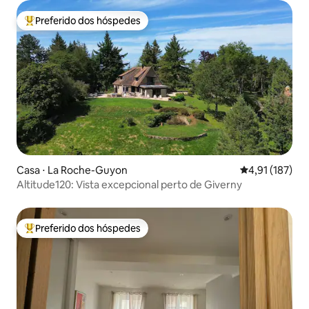
Preferido dos hóspedes
Entre os melhores preferidos dos hóspedes
Casa ⋅ La Roche-Guyon
4,91 de uma av
4,91 (187)
Altitude120: Vista excepcional perto de Giverny
Preferido dos hóspedes
Entre os melhores preferidos dos hóspedes