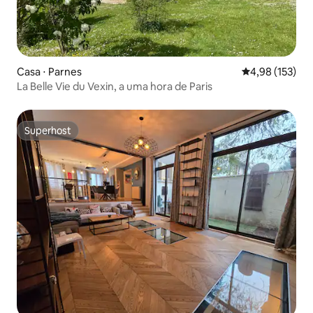
Casa ⋅ Parnes
4,98 de uma av
4,98 (153)
La Belle Vie du Vexin, a uma hora de Paris
Superhost
Superhost