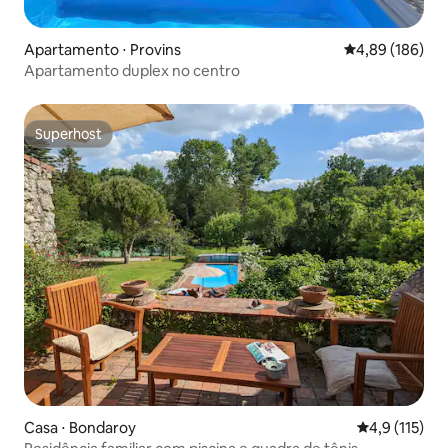
Apartamento ⋅ Provins
4,89 de uma av
4,89 (186)
Apartamento duplex no centro
Superhost
Superhost
Casa ⋅ Bondaroy
4,9 de uma av
4,9 (115)