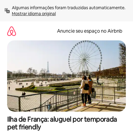
Pular
Algumas informações foram traduzidas automaticamente. 
para
Mostrar idioma original
o
conteúdo
Anuncie seu espaço no Airbnb
Ilha de França: aluguel por temporada
pet friendly