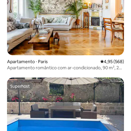
Apartamento ⋅ Paris
4,95 de uma ava
4,95 (568)
Apartamento romântico com ar-condicionado, 90 m², 2
quartos/2 banheiros/6 pessoas, perto de Notre-Dame
Superhost
Superhost