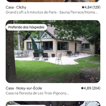
Casa ⋅ Clichy
4,84 de uma av
4,84 (129)
Grand Loft a 5 minutos de Paris - Sauna/Terrace/Home
Cinema
Preferido dos hóspedes
Preferido dos hóspedes
Casa ⋅ Noisy-sur-École
4,89 de uma ava
4,89 (204)
Casa na floresta de Les Trois-Pignons...