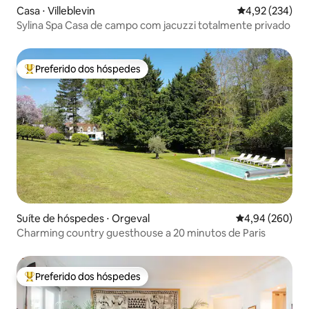
Casa ⋅ Villeblevin
4,92 de uma av
4,92 (234)
Sylina Spa Casa de campo com jacuzzi totalmente privado
Preferido dos hóspedes
Entre os melhores preferidos dos hóspedes
Suíte de hóspedes ⋅ Orgeval
4,94 de uma ava
4,94 (260)
Charming country guesthouse a 20 minutos de Paris
Preferido dos hóspedes
Entre os melhores preferidos dos hóspedes