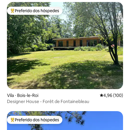
Preferido dos hóspedes
Entre os melhores preferidos dos hóspedes
Vila ⋅ Bois-le-Roi
4,96 de uma av
4,96 (100)
Designer House - Forêt de Fontainebleau
Preferido dos hóspedes
Entre os melhores preferidos dos hóspedes