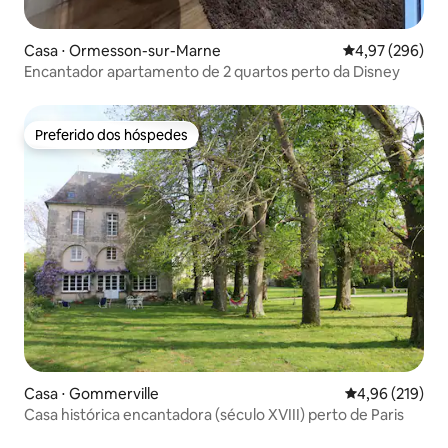
Casa ⋅ Ormesson-sur-Marne
4,97 de uma ava
4,97 (296)
Encantador apartamento de 2 quartos perto da Disney
Preferido dos hóspedes
Preferido dos hóspedes
Casa ⋅ Gommerville
4,96 de uma av
4,96 (219)
Casa histórica encantadora (século XVIII) perto de Paris