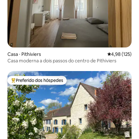
Casa ⋅ Pithiviers
4,98 de uma av
4,98 (125)
Casa moderna a dois passos do centro de Pithiviers
Preferido dos hóspedes
Entre os melhores preferidos dos hóspedes