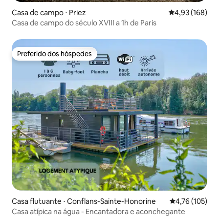
Casa de campo ⋅ Priez
4,93 de uma av
4,93 (168)
Casa de campo do século XVIII a 1h de Paris
Preferido dos hóspedes
Preferido dos hóspedes
Casa flutuante ⋅ Conflans-Sainte-Honorine
4,76 de uma av
4,76 (105)
Casa atípica na água - Encantadora e aconchegante