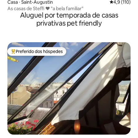
Casa ⋅ Saint-Augustin
4,9 de uma av
4,9 (110)
As casas de Steffi ❤️ "a bela familiar"
Aluguel por temporada de casas
privativas pet friendly
Preferido dos hóspedes
Entre os melhores preferidos dos hóspedes