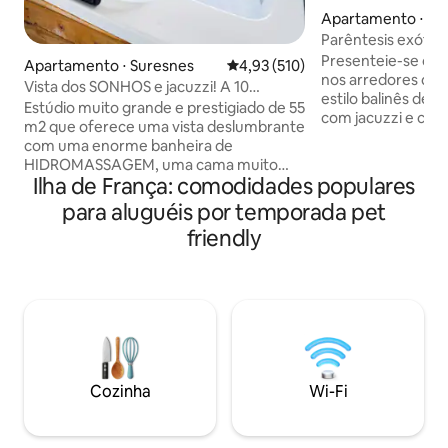
Apartamento ⋅ Va
Parêntesis exótico
(Vanves)
Presenteie-se co
Apartamento ⋅ Suresnes
4,93 de uma avaliação média de 
4,93 (510)
nos arredores de Paris. Este 
Vista dos SONHOS e jacuzzi! A 10
estilo balinês de 
minutos do centro de PARIS!
Estúdio muito grande e prestigiado de 55
com jacuzzi e chuv
m2 que oferece uma vista deslumbrante
mergulha você em
com uma enorme banheira de
exótica. Perfeito
HIDROMASSAGEM, uma cama muito
parisiense com uma
Ilha de França: comodidades populares
grande, bem como um chuveiro italiano.
além disso, este l
Localizado em uma área tranquila e
para aluguéis por temporada pet
verdadeiro momen
segura a 10 minutos da famosa Avenue
Lareira decorativa
friendly
des Champs Elysées (centro de Paris).
hidromassagem c
Ofereço por 95€ um “PACOTE
espaço acolhedor..
ROMÂNTICO” opcional para
para fazer você viajar. Locali
SURPREENDER seu amor. Vem com
Vanves, tranquilo, 
pétalas de rosas, velas colocadas em
forma de coração na cama (um sinal de
Feliz Aniversário pode ser adicionado) e
por 175€ vem com uma boa garrafa de
Cozinha
Wi-Fi
champanhe e morangos! 🌹🥂🍓