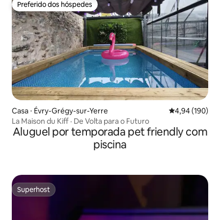
Preferido dos hóspedes
Preferido dos hóspedes
Casa ⋅ Évry-Grégy-sur-Yerre
4,94 de uma av
4,94 (190)
La Maison du Kiff · De Volta para o Futuro
Aluguel por temporada pet friendly com
piscina
Superhost
Superhost