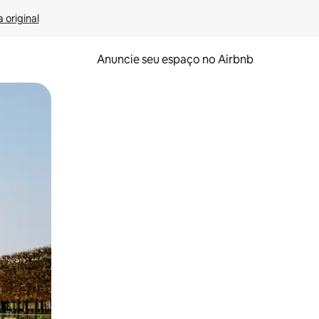
 original
Anuncie seu espaço no Airbnb
 deslizando o dedo na tela.