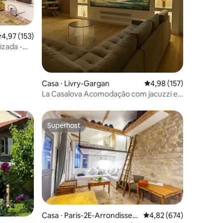
ções
,97 de uma avaliação média de 5, 153 avaliações
4,97 (153)
izada -
Casa ⋅ Livry-Gargan
4,98 de uma avaliação 
4,98 (157)
La Casalova Acomodação com jacuzzi e
tela grande
Superhost
Superhost
ções
Casa ⋅ Paris-2E-Arrondissem
4,82 de uma avaliação 
4,82 (674)