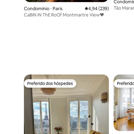
Condomíni
Tão Marai
Condomínio ⋅ Paris
4,94 de uma avaliação m
4,94 (239)
ensolarad
CaBiN iN ThE RoOf Montmartre View♥
Preferido dos hóspedes
Preferid
Preferido dos hóspedes
Preferid