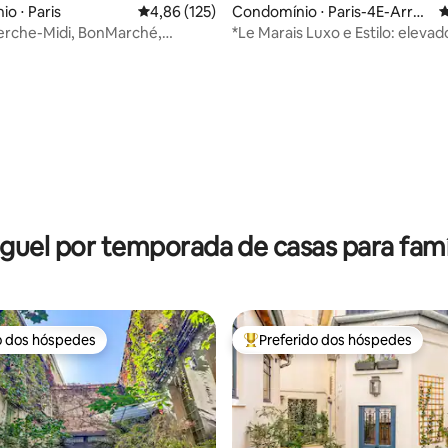
o ⋅ Paris
4,86 de uma avaliação média de 5, 125 avalia
4,86 (125)
Condomínio ⋅ Paris-4E-Arron
4
dissement
erche-Midi, BonMarché,
*Le Marais Luxo e Estilo: elevad
rgo
máquina de lavar, secar
édia de 5, 188 avaliações
guel por temporada de casas para famí
o dos hóspedes
Preferido dos hóspedes
o dos hóspedes
Entre os melhores preferidos d