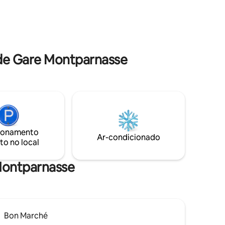
nós PARA
equipada, máquina de lavar roupa,
HECK-
lençóis fornecidos ...deixe suas malas e
ATO
aproveite as apostas Pisos antigos de
madeira, pinturas
de Gare Montparnasse
ionamento
Ar-condicionado
to no local
 Montparnasse
Bon Marché