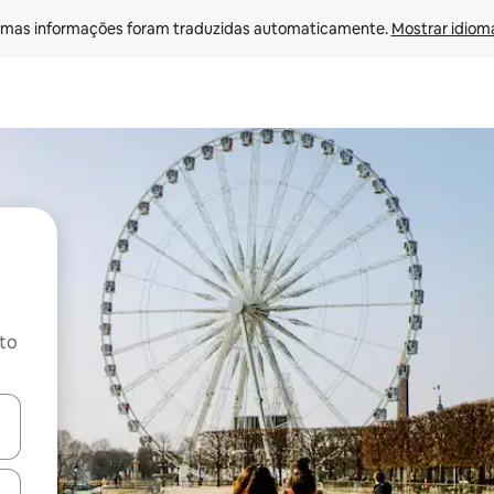
mas informações foram traduzidas automaticamente. 
Mostrar idioma
ito
ore-os usando as seta para cima e para baixo do teclado ou tocando e