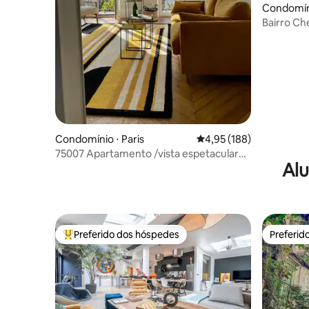
Condomíni
Bairro Ch
Luxembu
Condomínio ⋅ Paris
4,95 de uma avaliação m
4,95 (188)
75007 Apartamento /vista espetacular
Alu
Torre Eiffel
Preferido dos hóspedes
Preferid
Entre os melhores preferidos dos hóspedes
Preferid