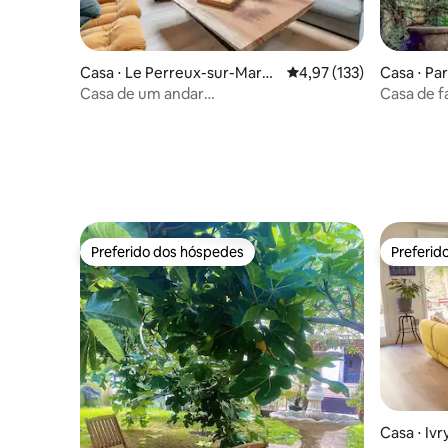
Casa ⋅ Le Perreux-sur-Marn
4,97 de uma avaliação m
4,97 (133)
Casa ⋅ Par
e
Casa de um andar
Casa de fa
terraço+estacionamento Paris<>Disney
St-Martin
Preferido dos hóspedes
Preferid
Preferido dos hóspedes
Preferid
Casa ⋅ Iv