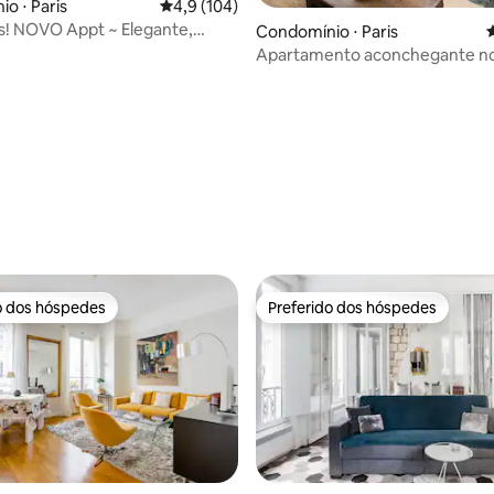
o ⋅ Paris
4,9 de uma avaliação média de 5, 104 avalia
4,9 (104)
s! NOVO Appt ~ Elegante,
édia de 5, 239 avaliações
Condomínio ⋅ Paris
4
o e confortável
Apartamento aconchegante no
do Marais
o dos hóspedes
Preferido dos hóspedes
o dos hóspedes
Preferido dos hóspedes