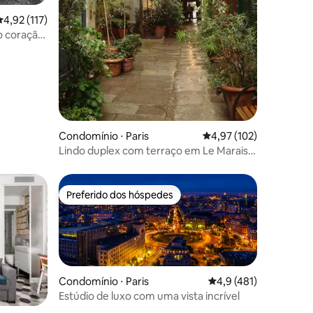
ções
,92 de uma avaliação média de 5, 117 avaliações
4,92 (117)
 coração
Condomínio ⋅ Paris
4,97 de uma avaliação 
4,97 (102)
Lindo duplex com terraço em Le Marais,
no centro de Paris
Preferido dos hóspedes
Preferido dos hóspedes
Condomínio ⋅ Paris
4,9 de uma avaliação 
4,9 (481)
Estúdio de luxo com uma vista incrível