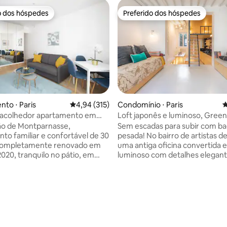
o dos hóspedes
Preferido dos hóspedes
o dos hóspedes
Preferido dos hóspedes
to ⋅ Paris
4,94 de uma avaliação média de 5, 315 avalia
4,94 (315)
Condomínio ⋅ Paris
4
e acolhedor apartamento em
Loft japonês e luminoso, Gree
asse
Paris
ão de Montparnasse,
Sem escadas para subir com 
to familiar e confortável de 30
pesada! No bairro de artistas de
completamente renovado em
uma antiga oficina convertida 
2020, tranquilo no pátio, em
luminoso com detalhes elegant
animada perto da rue de
luxuosos; pedra exposta, conc
 Saint germain des près.
encerado, aquecimento sob o p
 no térreo (fácil acesso), o
cozinha e banheiro em mármo
nto é composto por uma
precioso, móveis embutidos; O
totalmente equipada (com
de limpeza não estão incluídos
e lavar louça), uma sala de
Airbnb também recebe uma c
m um sofá-cama novo
sobre isso; baixamos o preço da
édia de 5, 510 avaliações