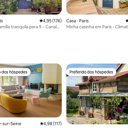
édia de 5, 133 avaliações
is
4,95 de uma avaliação média de 5, 176 avalia
4,95 (176)
Casa ⋅ Paris
4
mília tranquila para 9 – Canal
Minha casinha em Paris - Climat
Estacionamento
o dos hóspedes
Preferido dos hóspedes
o dos hóspedes
Preferido dos hóspedes
ry-sur-Seine
4,98 de uma avaliação média de 5, 117 avalia
4,98 (117)