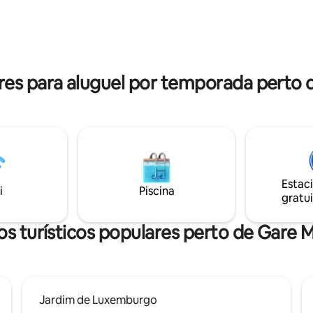
el e qualitativo, uma área de
mais barato para você e para 
m quarto separado com roupa
CHECK-IN ANTECIPADO OU C
e qualidade (150 cm), um
OUT TARDIO, ENTRE EM CONT
com máquina de lavar e secar
COMIGO ANTES DE RESERVAR,
itos armários.
PODEMOS TER QUE COBRAR
es para aluguel por temporada perto 
Estac
i
Piscina
gratui
s turísticos populares perto de Gare
Jardim de Luxemburgo