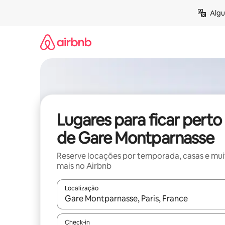
Pular
Algu
para
o
conteúdo
Lugares para ficar perto
de Gare Montparnasse
Reserve locações por temporada, casas e mu
mais no Airbnb
Localização
Quando os resultados estiverem disponíveis, expl
Check-in