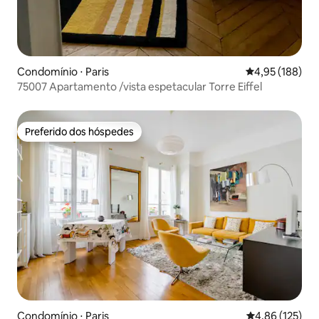
Condomínio ⋅ Paris
4,95 de uma av
4,95 (188)
75007 Apartamento /vista espetacular Torre Eiffel
Preferido dos hóspedes
Preferido dos hóspedes
Condomínio ⋅ Paris
4,86 de uma av
4,86 (125)