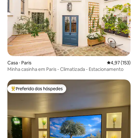
Casa ⋅ Paris
4,97 de uma av
4,97 (153)
Minha casinha em Paris - Climatizada - Estacionamento
Preferido dos hóspedes
Entre os melhores preferidos dos hóspedes