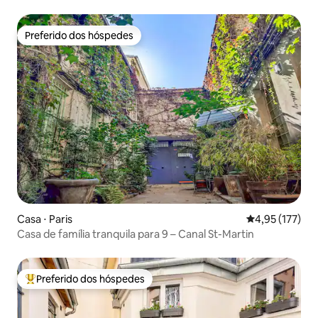
Paris<>Disney
Preferido dos hóspedes
Preferido dos hóspedes
Casa ⋅ Paris
4,95 de uma av
4,95 (177)
Casa de família tranquila para 9 – Canal St-Martin
Preferido dos hóspedes
Entre os melhores preferidos dos hóspedes