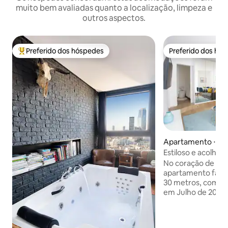
muito bem avaliadas quanto a localização, limpeza e
outros aspectos.
Preferido dos hóspedes
Preferido dos hó
Entre os melhores preferidos dos hóspedes
Preferido dos hó
Apartamento ⋅ Par
Estiloso e acolhe
Montparnasse
No coração de Mo
apartamento famil
30 metros, compl
em Julho de 2020, 
uma área animada 
Rennes et Saint g
Localizado no térre