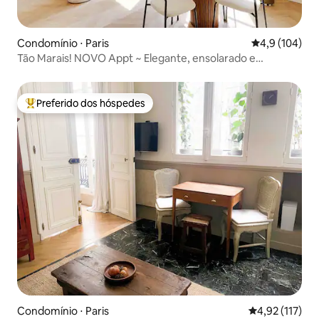
Condomínio ⋅ Paris
4,9 de uma av
4,9 (104)
Tão Marais! NOVO Appt ~ Elegante, ensolarado e
confortável
Preferido dos hóspedes
Entre os melhores preferidos dos hóspedes
Condomínio ⋅ Paris
4,92 de uma av
4,92 (117)