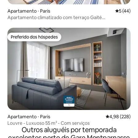
Apartamento ⋅ Paris
5 de uma a
5 (44)
Apartamento climatizado com terraço Gaité
Montparnasse
Preferido dos hóspedes
Preferido dos hóspedes
Apartamento ⋅ Paris
4,98 de uma ava
4,98 (228)
Louvre - Luxuoso 55 m² - Com serviços
Outros aluguéis por temporada
excelentes perto de Gare Montparnasse