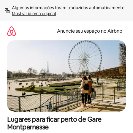
Pular
Algumas informações foram traduzidas automaticamente. 
para
Mostrar idioma original
o
conteúdo
Anuncie seu espaço no Airbnb
Lugares para ficar perto de Gare
Montparnasse