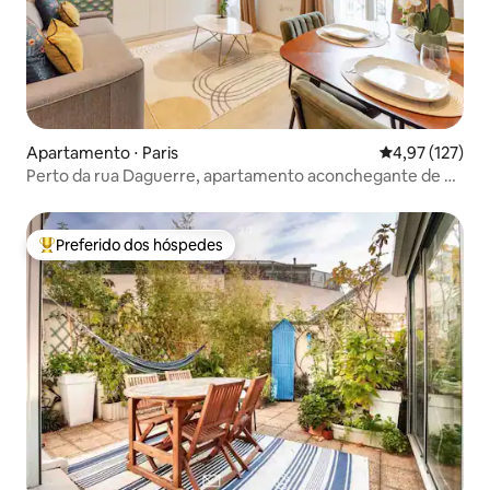
Apartamento ⋅ Paris
4,97 de uma av
4,97 (127)
Perto da rua Daguerre, apartamento aconchegante de 45
m²
Preferido dos hóspedes
Entre os melhores preferidos dos hóspedes