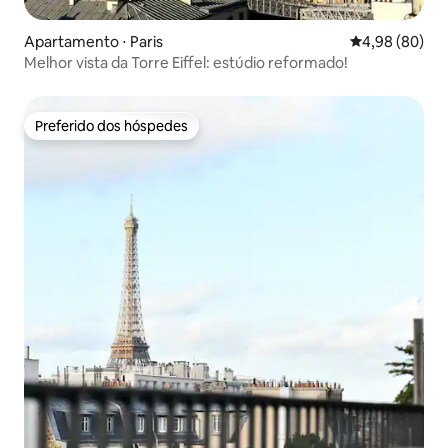
Apartamento ⋅ Paris
4,98 de uma av
4,98 (80)
Melhor vista da Torre Eiffel: estúdio reformado!
Preferido dos hóspedes
Preferido dos hóspedes