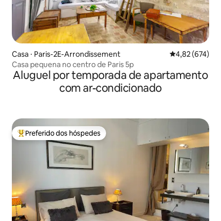
Casa ⋅ Paris-2E-Arrondissement
4,82 de uma av
4,82 (674)
Casa pequena no centro de Paris 5p
Aluguel por temporada de apartamento
com ar-condicionado
Preferido dos hóspedes
Entre os melhores preferidos dos hóspedes