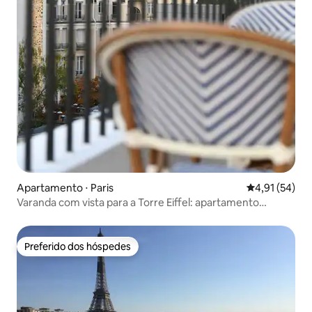
Apartamento ⋅ Paris
4,91 de uma a
4,91 (54)
Varanda com vista para a Torre Eiffel: apartamento
reformado com ar condicionado
Preferido dos hóspedes
Preferido dos hóspedes