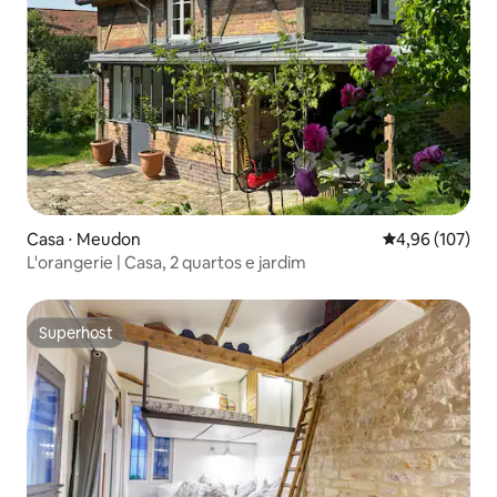
Casa ⋅ Meudon
4,96 de uma av
4,96 (107)
L'orangerie | Casa, 2 quartos e jardim
Superhost
Superhost