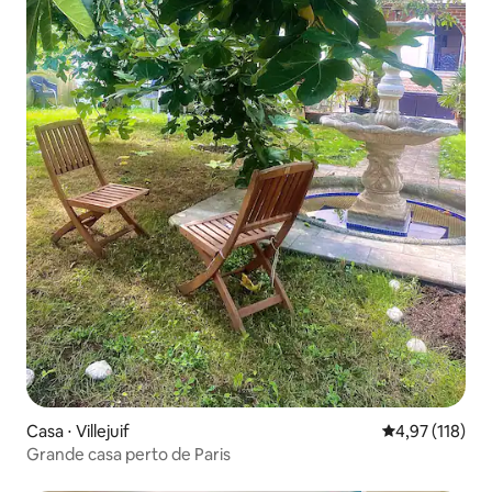
Casa ⋅ Villejuif
4,97 de uma av
4,97 (118)
Grande casa perto de Paris