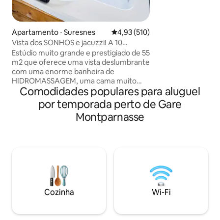
apartamento é c
cozinha totalmen
máquina de lavar l
estar com um sof
Apartamento ⋅ Suresnes
4,93 de uma avaliação média de 
4,93 (510)
confortável e qual
Vista dos SONHOS e jacuzzi! A 10
jantar, um quarto
minutos do centro de PARIS!
Estúdio muito grande e prestigiado de 55
de cama de qualid
m2 que oferece uma vista deslumbrante
banheiro com máqu
com uma enorme banheira de
roupa, muitos arm
HIDROMASSAGEM, uma cama muito
Comodidades populares para aluguel
grande, bem como um chuveiro italiano.
Localizado em uma área tranquila e
por temporada perto de Gare
segura a 10 minutos da famosa Avenue
Montparnasse
des Champs Elysées (centro de Paris).
Ofereço por 95€ um “PACOTE
ROMÂNTICO” opcional para
SURPREENDER seu amor. Vem com
pétalas de rosas, velas colocadas em
forma de coração na cama (um sinal de
Feliz Aniversário pode ser adicionado) e
por 175€ vem com uma boa garrafa de
Cozinha
Wi-Fi
champanhe e morangos! 🌹🥂🍓