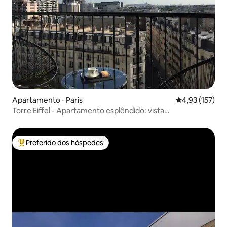
Apartamento ⋅ Paris
4,93 de uma av
4,93 (157)
Torre Eiffel - Apartamento esplêndido: vista
deslumbrante e ar-condicionado
Preferido dos hóspedes
Entre os melhores preferidos dos hóspedes