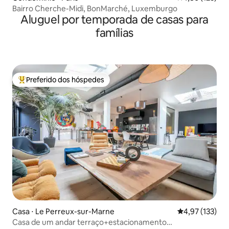
Bairro Cherche-Midi, BonMarché, Luxemburgo
Aluguel por temporada de casas para
famílias
Preferido dos hóspedes
Entre os melhores preferidos dos hóspedes
Casa ⋅ Le Perreux-sur-Marne
4,97 de uma av
4,97 (133)
Casa de um andar terraço+estacionamento