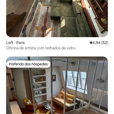
Loft ⋅ Paris
4,94 de uma a
4,94 (52)
Oficina de artista com telhados de vidro
Preferido dos hóspedes
Preferido dos hóspedes