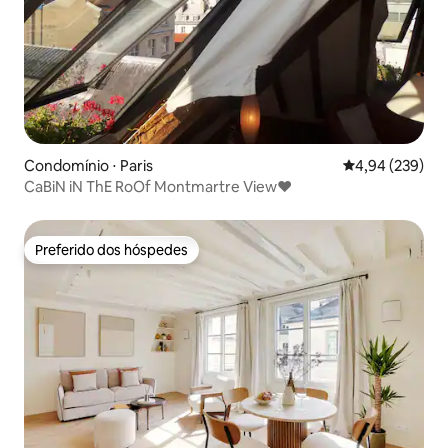
Condomínio ⋅ Paris
4,94 de uma ava
4,94 (239)
CaBiN iN ThE RoOf Montmartre View♥
Preferido dos hóspedes
Preferido dos hóspedes