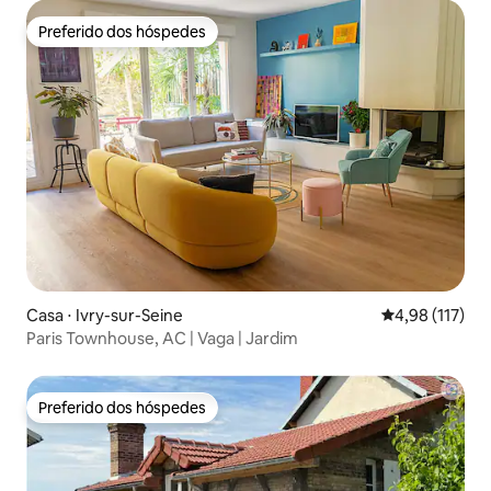
Preferido dos hóspedes
Preferido dos hóspedes
Casa ⋅ Ivry-sur-Seine
4,98 de uma av
4,98 (117)
Paris Townhouse, AC | Vaga | Jardim
Preferido dos hóspedes
Preferido dos hóspedes