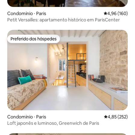
Condomínio ⋅ Paris
4,96 de uma av
4,96 (160)
Petit Versailles: apartamento histórico em ParisCenter
Preferido dos hóspedes
Preferido dos hóspedes
Condomínio ⋅ Paris
4,85 de uma av
4,85 (252)
Loft japonês e luminoso, Greenwich de Paris