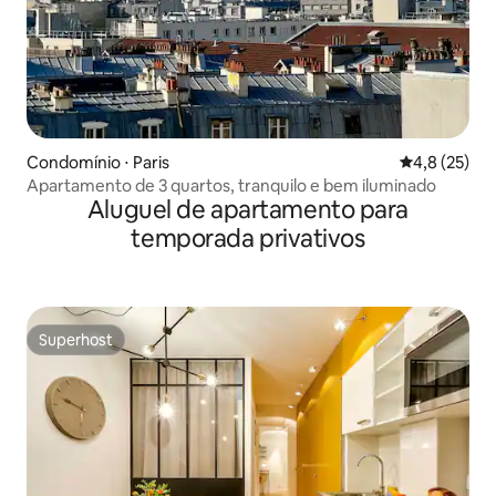
Condomínio ⋅ Paris
4,8 de uma a
4,8 (25)
Apartamento de 3 quartos, tranquilo e bem iluminado
Aluguel de apartamento para
temporada privativos
Superhost
Superhost