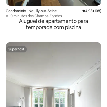
Condomínio ⋅ Neuilly-sur-Seine
4,93 de uma av
4,93 (108)
A 10 minutos dos Champs-Élysées
Aluguel de apartamento para
temporada com piscina
Superhost
Superhost