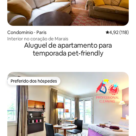
Condomínio ⋅ Paris
4,92 de uma av
4,92 (118)
Interior no coração de Marais
Aluguel de apartamento para
temporada pet-friendly
Preferido dos hóspedes
Preferido dos hóspedes