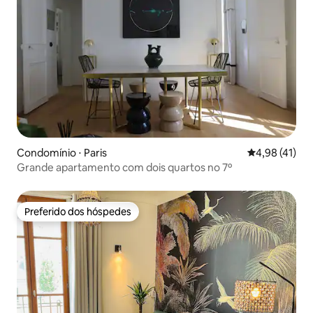
Condomínio ⋅ Paris
4,98 de uma a
4,98 (41)
Grande apartamento com dois quartos no 7º
Preferido dos hóspedes
Preferido dos hóspedes