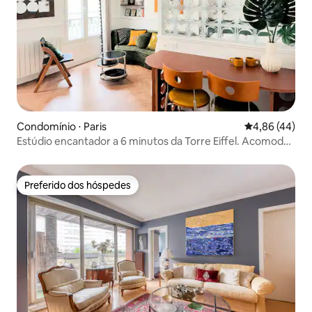
Condomínio ⋅ Paris
4,86 de uma a
4,86 (44)
Estúdio encantador a 6 minutos da Torre Eiffel. Acomoda
3 pessoas
Preferido dos hóspedes
Preferido dos hóspedes