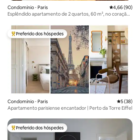
Condomínio ⋅ Paris
4,66 de uma av
4,66 (90)
Esplêndido apartamento de 2 quartos, 60 m², no coração
de Montparnasse
Preferido dos hóspedes
Entre os melhores preferidos dos hóspedes
Condomínio ⋅ Paris
5 de uma a
5 (38)
Apartamento parisiense encantador | Perto da Torre Eiffel
Preferido dos hóspedes
Entre os melhores preferidos dos hóspedes