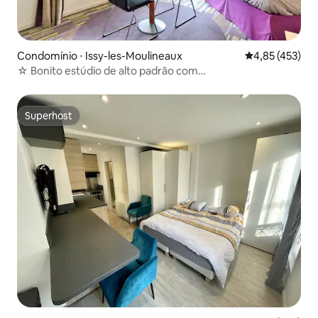
Condomínio ⋅ Issy-les-Moulineaux
4,85 de uma av
4,85 (453)
☆ Bonito estúdio de alto padrão com
varanda+metrô+estacionamento
Superhost
Superhost