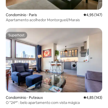
Condomínio ⋅ Paris
4,95 de uma av
4,95 (147)
Apartamento acolhedor Montorgueil/Marais
Superhost
Superhost
Condomínio ⋅ Puteaux
4,85 de uma av
4,85 (143)
O "24º" : belo apartamento com vista mágica