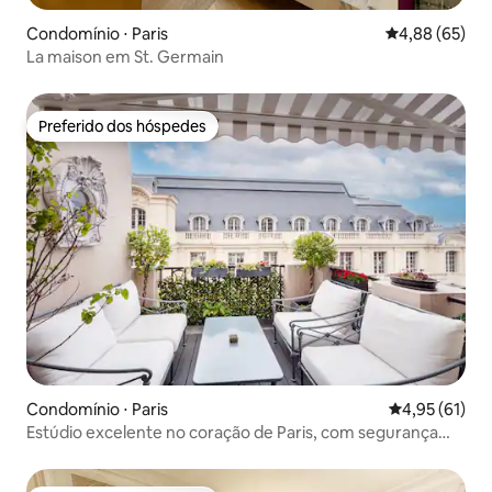
Condomínio ⋅ Paris
4,88 de uma a
4,88 (65)
La maison em St. Germain
Preferido dos hóspedes
Preferido dos hóspedes
Condomínio ⋅ Paris
4,95 de uma a
4,95 (61)
Estúdio excelente no coração de Paris, com segurança
24h