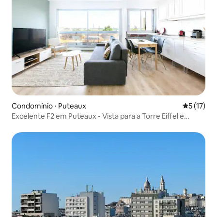
Condomínio ⋅ Puteaux
5 de uma a
5 (17)
Excelente F2 em Puteaux - Vista para a Torre Eiffel e
piscina