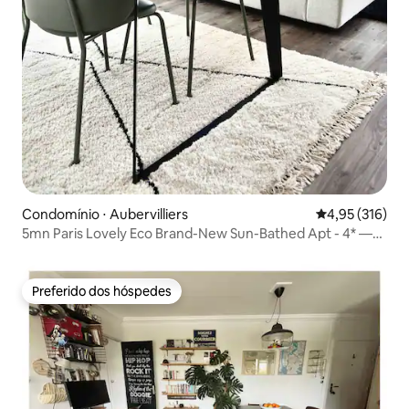
Condomínio ⋅ Aubervilliers
4,95 de uma av
4,95 (316)
5mn Paris Lovely Eco Brand-New Sun-Bathed Apt - 4* —
Apartamento novo e encantador com luz natural
Preferido dos hóspedes
Preferido dos hóspedes