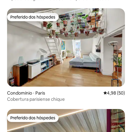
museus
Preferido dos hóspedes
Preferido dos hóspedes
Condomínio ⋅ Paris
4,98 de uma a
4,98 (50)
Cobertura parisiense chique
Preferido dos hóspedes
Preferido dos hóspedes