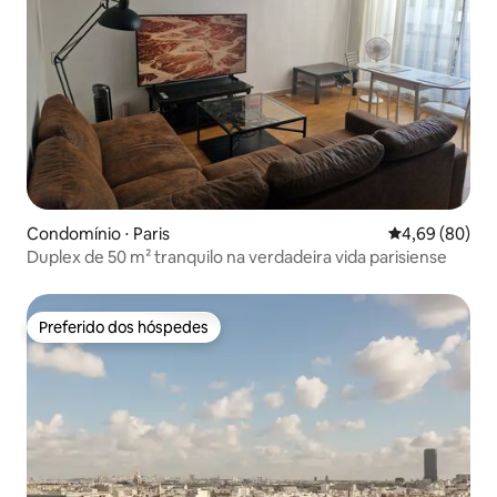
Condomínio ⋅ Paris
4,69 de uma av
4,69 (80)
Duplex de 50 m² tranquilo na verdadeira vida parisiense
Preferido dos hóspedes
Preferido dos hóspedes