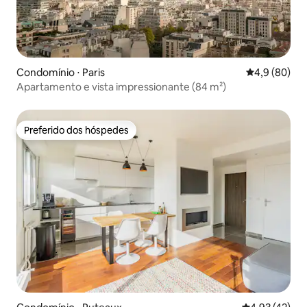
Condomínio ⋅ Paris
4,9 de uma a
4,9 (80)
Apartamento e vista impressionante (84 m²)
Preferido dos hóspedes
Preferido dos hóspedes