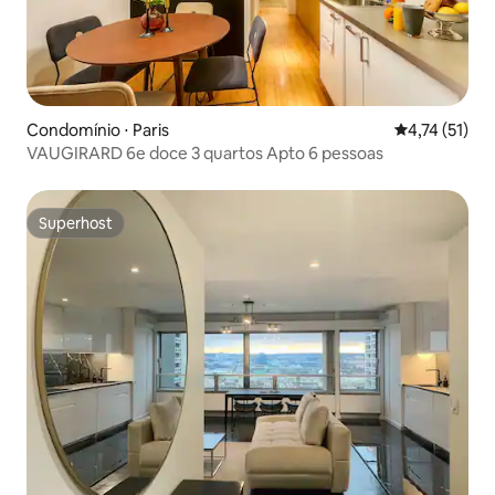
Condomínio ⋅ Paris
4,74 de uma a
4,74 (51)
VAUGIRARD 6e doce 3 quartos Apto 6 pessoas
Superhost
Superhost