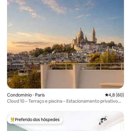
Condomínio ⋅ Paris
4,8 de uma a
4,8 (60)
Cloud 10 – Terraço e piscina – Estacionamento privativo
seguro
Preferido dos hóspedes
Entre os melhores preferidos dos hóspedes