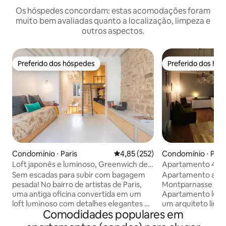
Os hóspedes concordam: estas acomodações foram
muito bem avaliadas quanto a localização, limpeza e
outros aspectos.
Preferido dos hóspedes
Preferido dos hó
Preferido dos hóspedes
Preferido dos hó
Condomínio ⋅ Paris
4,85 de uma avaliação média de 
4,85 (252)
Condomínio ⋅ Pari
Loft japonês e luminoso, Greenwich de
Apartamento 40
Paris
Montparnasse Vista
Sem escadas para subir com bagagem
Apartamento agra
pesada! No bairro de artistas de Paris,
Montparnasse EI
uma antiga oficina convertida em um
Apartamento luxu
loft luminoso com detalhes elegantes e
um arquiteto limpo e central no coração
Comodidades populares em
luxuosos; pedra exposta, concreto
do distrito de arti
encerado, aquecimento sob o piso,
parisienses. Perto