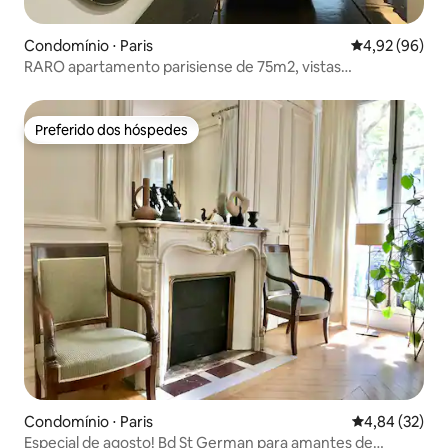
Condomínio ⋅ Paris
4,92 de uma a
4,92 (96)
RARO apartamento parisiense de 75m2, vistas
deslumbrantes!
Preferido dos hóspedes
Preferido dos hóspedes
Condomínio ⋅ Paris
4,84 de uma a
4,84 (32)
Especial de agosto! Bd St German para amantes de