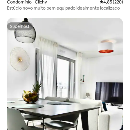
Condomínio ⋅ Clichy
4,85 de uma av
4,85 (220)
Estúdio novo muito bem equipado idealmente localizado
Superhost
Superhost