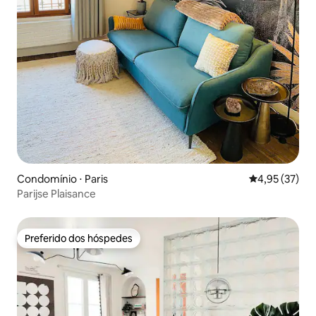
Condomínio ⋅ Paris
4,95 de uma a
4,95 (37)
Parijse Plaisance
Preferido dos hóspedes
Preferido dos hóspedes