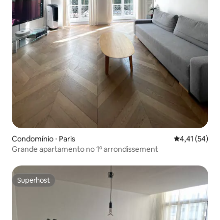
Condomínio ⋅ Paris
4,41 de uma a
4,41 (54)
Grande apartamento no 1º arrondissement
Superhost
Superhost