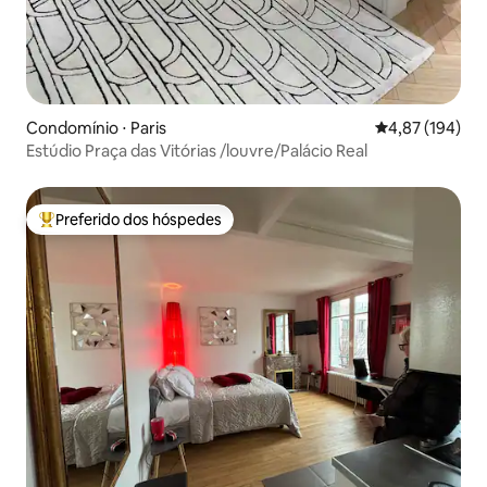
Condomínio ⋅ Paris
4,87 de uma av
4,87 (194)
Estúdio Praça das Vitórias /louvre/Palácio Real
Preferido dos hóspedes
Entre os melhores preferidos dos hóspedes