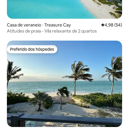
Casa de veraneio ⋅ Treasure Cay
4,98 de uma a
4,98 (54)
Atitudes de praia - Vila relaxante de 2 quartos
Preferido dos hóspedes
Preferido dos hóspedes