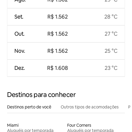
Set.
R$ 1.562
28 °C
Out.
R$ 1.562
27 °C
Nov.
R$ 1.562
25 °C
Dez.
R$ 1.608
23 °C
Destinos para conhecer
Destinos perto de você
Outros tipos de acomodações
Pr
Miami
Four Corners
Aluguéis por temporada
Aluguéis por temporada