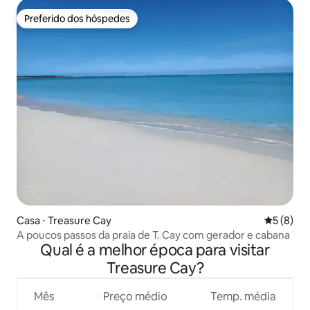
Preferido dos hóspedes
Preferido dos hóspedes
Casa ⋅ Treasure Cay
5 de uma 
5 (8)
A poucos passos da praia de T. Cay com gerador e cabana
Qual é a melhor época para visitar
Treasure Cay?
Mês
Preço médio
Temp. média