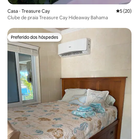
Casa ⋅ Treasure Cay
5 de uma a
5 (20)
Clube de praia Treasure Cay Hideaway Bahama
Preferido dos hóspedes
Preferido dos hóspedes