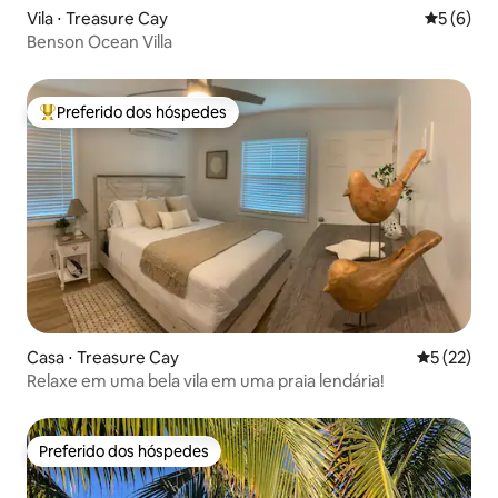
Vila ⋅ Treasure Cay
5 de uma 
5 (6)
Benson Ocean Villa
Preferido dos hóspedes
Entre os melhores preferidos dos hóspedes
Casa ⋅ Treasure Cay
5 de uma a
5 (22)
Relaxe em uma bela vila em uma praia lendária!
Preferido dos hóspedes
Preferido dos hóspedes