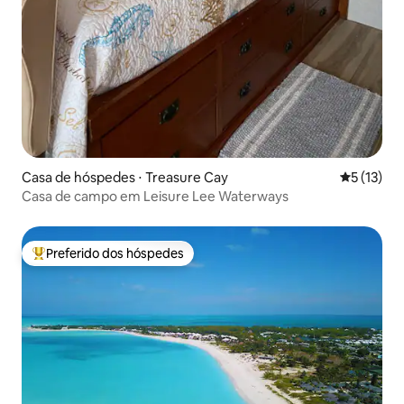
Casa de hóspedes ⋅ Treasure Cay
5 de uma a
5 (13)
Casa de campo em Leisure Lee Waterways
Preferido dos hóspedes
Entre os melhores preferidos dos hóspedes