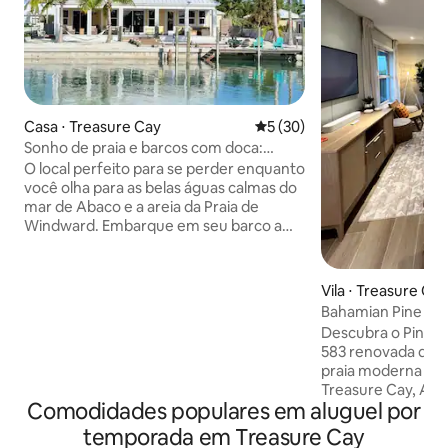
Casa ⋅ Treasure Cay
5 de uma avaliação média de
5 (30)
Sonho de praia e barcos com doca:
"Dragonfly"
O local perfeito para se perder enquanto
você olha para as belas águas calmas do
mar de Abaco e a areia da Praia de
Windward. Embarque em seu barco a
partir do nosso cais para explorar tudo o
que as ilhas Abaco têm a oferecer. 2200
pés quadrados com varanda ao ar livre
Vila ⋅ Treasure Ca
para relaxar e desfrutar de uma xícara
Bahamian Pine — V
de café da manhã ou um coquetel à
Descubra o Pinheir
noite. A suíte master se abre para a
583 renovada que
relaxante varanda à beira-mar. A poucos
praia moderna em 
passos de distância está um chuveiro
Treasure Cay, Abac
privativo ao ar livre. Prancha de remo a
Comodidades populares em aluguel por
limpo possui móve
menos de um minuto da praia isolada
cozinha totalmen
temporada em Treasure Cay
para relaxar e apreciar o pôr do sol
eletrodomésticos 