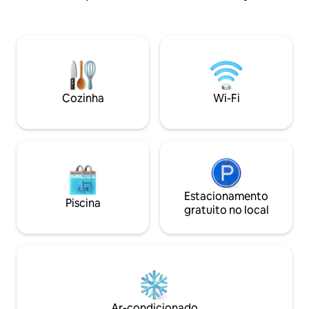
incrível.
uma área de jantar
encontrar um chuv
fogueira aconcheg
piscina e a praia. 
perfeito para casai
pequenas. Deixe-n
estilo de vida des
Cozinha
Wi-Fi
praia. Bem-vindo a
Estacionamento
Piscina
gratuito no local
Ar-condicionado