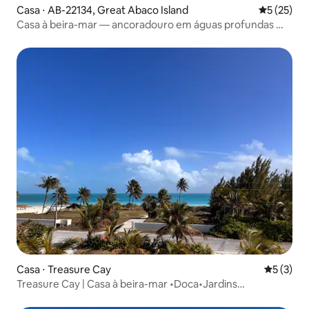
Casa ⋅ AB-22134, Great Abaco Island
5 de uma a
5 (25)
Casa à beira-mar — ancoradouro em águas profundas —
praia privativa
Casa ⋅ Treasure Cay
5 de uma 
5 (3)
Treasure Cay | Casa à beira-mar •Doca•Jardins
exuberantes