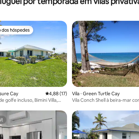
luguel por temporada em vilas privativ
o dos hóspedes
o dos hóspedes
asure Cay
4,88 de uma avaliação média de 5, 17 avalia
4,88 (17)
Vila ⋅ Green Turtle Cay
e golfe incluso, Bimini Villa,
Vila Conch Shell à beira-mar co
 Cay
15% de desconto!
st
st