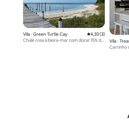
Vila ⋅ Green Turtle Cay
4,33 de uma avaliação
4,33 (3)
Chalé rosa à beira-mar com doca! 15% de
Vila ⋅ Tre
desconto no outono!
Carrinho d
Treasure