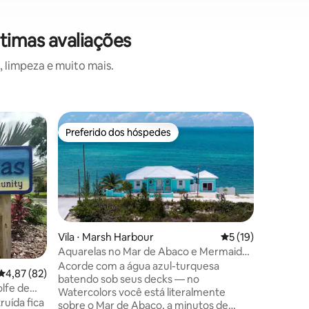
timas avaliações
 limpeza e muito mais.
Vila ⋅ AB
Preferido dos hóspedes
Prefe
os hóspedes
Preferido dos hóspedes
Entre o
sland
Retiro Az
comunitá
Paraíso! 
esta pra
mundo. A
cristalinas. Explore a pé, de bici
carrinho 
disponíve
Cay. Ou alugue um carro em Marsh
Vila ⋅ Marsh Harbour
5 de uma avaliação
5 (19)
Harbour. 
Aquarelas no Mar de Abaco e Mermaid
de barco
Reef
Acorde com a água azul-turquesa
ções
4,87 de uma avaliação média de 5, 82 avaliações
4,87 (82)
mergulho,
batendo sob seus decks — no
Este é o 
olfe de
Watercolors você está literalmente
não estressado. As 
ruída fica
sobre o Mar de Abaco, a minutos de