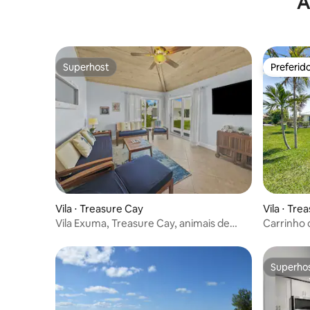
A
Superhost
Preferid
Superhost
Preferid
Vila ⋅ Treasure Cay
Vila ⋅ Tre
Vila Exuma, Treasure Cay, animais de
Carrinho d
estimação, com carrinho de golfe
Treasure
Superho
Superho