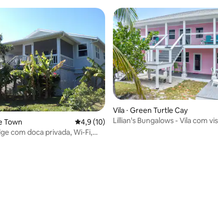
média de 5, 37 avaliações
Vila ⋅ Green Turtle Cay
Lillian's Bungalows - Vila com vi
pe Town
4,9 de uma avaliação média de 5, 10 avalia
4,9 (10)
mar
dge com doca privada, Wi-Fi,
nergia geral