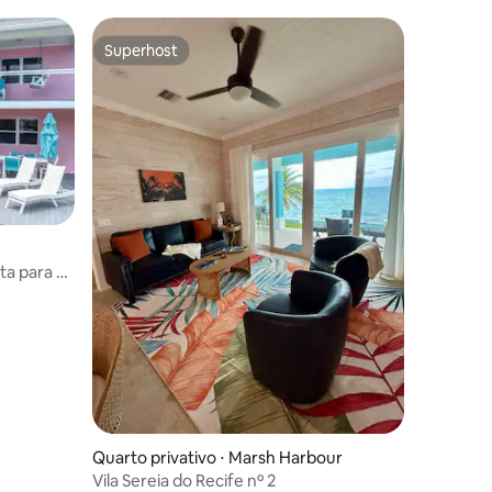
Superhost
Superhost
sta para o
ções
Quarto privativo ⋅ Marsh Harbour
Vila Sereia do Recife nº 2