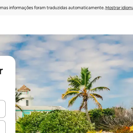
mas informações foram traduzidas automaticamente. 
Mostrar idioma
r
ore-os usando as seta para cima e para baixo do teclado ou tocando e