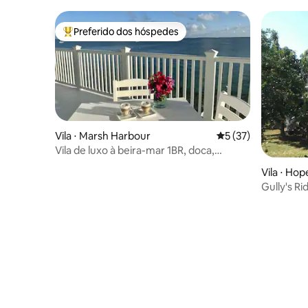
Preferido dos hóspedes
Entre os melhores preferidos dos hóspedes
Vila ⋅ Marsh Harbour
5 de uma avaliação 
5 (37)
Vila de luxo à beira-mar 1BR, doca,
fechada privativa
Vila ⋅ Ho
Gully's Ri
piscina, e