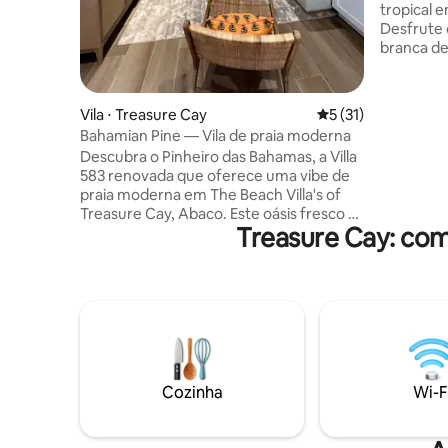
tropical 
Desfrute d
branca de
turquesa 
vilas, a I
banheiros
Vila ⋅ Treasure Cay
5 de uma avaliação 
5 (31)
pátio com
Bahamian Pine — Vila de praia moderna
refeições 
Descubra o Pinheiro das Bahamas, a Villa
fácil atr
583 renovada que oferece uma vibe de
praia são
praia moderna em The Beach Villa's of
Além disso
Treasure Cay, Abaco. Este oásis fresco e
usando o 
Treasure Cay: com
limpo possui móveis de qualidade, uma
incluído 
cozinha totalmente equipada com
paraíso na
eletrodomésticos de alta qualidade e
uma área de jantar com tela. Saia para
encontrar um chuveiro ao ar livre e uma
fogueira aconchegante. Passos para a
piscina e a praia. Nosso retiro tranquilo é
perfeito para casais ou famílias
pequenas. Deixe-nos apresentá-lo ao
Cozinha
Wi-F
estilo de vida descontraído e descalço na
praia. Bem-vindo ao paraíso!