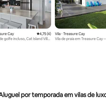
 média de 5, 3 avaliações
asure Cay
4,75 de uma avaliação média de 5, 4 avalia
4,75 (4)
Vila ⋅ Treasure Cay
e golfe incluso, Cat Island Villa,
Vila de praia em Treasure Cay
 Cay
Aluguel por temporada em vilas de lux