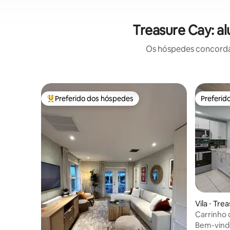
Treasure Cay: a
Os hóspedes concordam
Preferido dos hóspedes
Preferid
Entre os melhores preferidos dos hóspedes
Preferid
Vila ⋅ Tre
Carrinho d
Treasure
Bem-vindo 