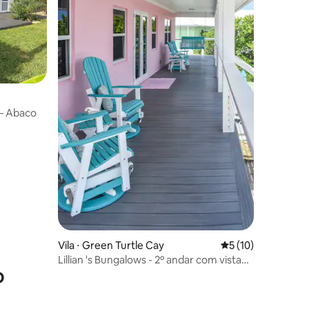
ções
 — Abaco
Vila ⋅ Green Turtle Cay
5 de uma avaliação
5 (10)
Lillian 's Bungalows - 2º andar com vista
o
para o mar