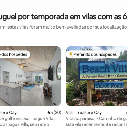
luguel por temporada em vilas com as ó
: estas vilas foram muito bem avaliadas por sua localização,
o dos hóspedes
Preferido dos hóspedes
o dos hóspedes
Entre os melhores preferidos d
asure Cay
5 de uma avaliação média de 5, 20 avalia
5 (20)
Vila ⋅ Treasure Cay
e golfe incluso, Inagua Villa,
Villa no paraíso! - Carrinho de g
 Cay
dois lugares incluído
à Inagua Villa, seu retiro
Esta vila recentemente reconst