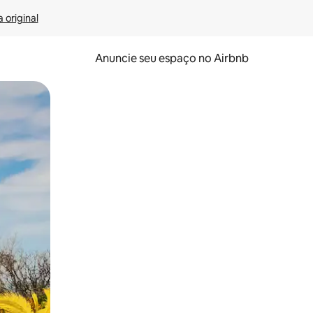
 original
Anuncie seu espaço no Airbnb
 deslizando o dedo na tela.