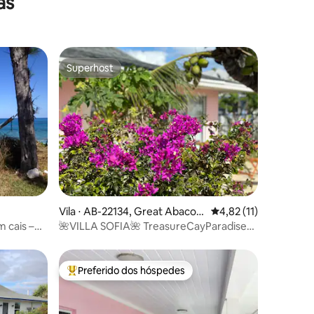
as
Superhost
Superhost
ções
Vila ⋅ AB-22134, Great Abaco I
4,82 de uma avaliação
4,82 (11)
sland
m cais –
🌺VILLA SOFIA🌺 TreasureCayParadise🌴
Totalmente Higienizada
Preferido dos hóspedes
Entre os melhores preferidos dos hóspedes