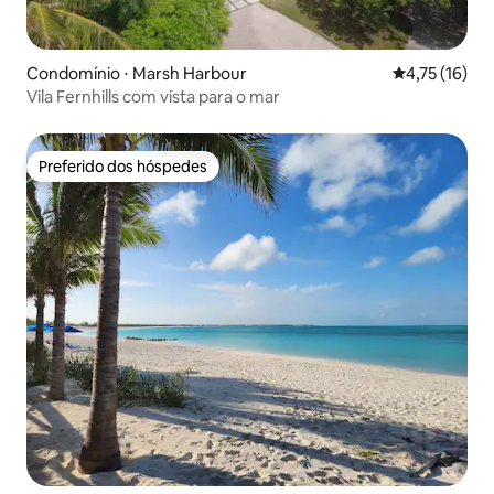
Condomínio ⋅ Marsh Harbour
4,75 de uma a
4,75 (16)
Vila Fernhills com vista para o mar
Preferido dos hóspedes
Preferido dos hóspedes