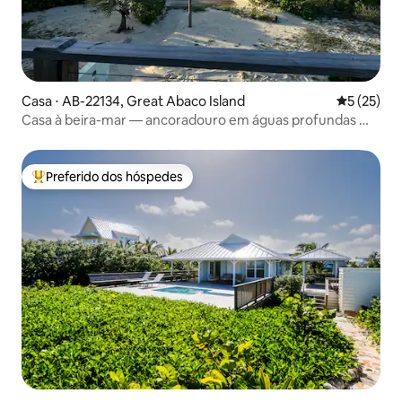
Casa ⋅ AB-22134, Great Abaco Island
5 de uma a
5 (25)
Casa à beira-mar — ancoradouro em águas profundas —
praia privativa
Preferido dos hóspedes
Entre os melhores preferidos dos hóspedes