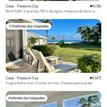
Casa ⋅ Treasure Cay
5 de uma a
5 (18)
Bent Palm 2 quartos, filtro de água, máquina de lavar e
secar roupa na unidade
Preferido dos hóspedes
Entre os melhores preferidos dos hóspedes
Casa ⋅ Treasure Cay
5 de uma a
5 (47)
Fuga à beira-mar~Frente ao mar~Passos para a praia
Preferido dos hóspedes
Preferido dos hóspedes