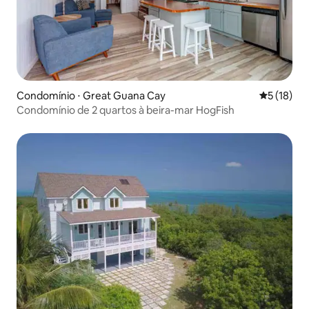
Condomínio ⋅ Great Guana Cay
5 de uma a
5 (18)
Condomínio de 2 quartos à beira-mar HogFish