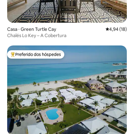
Casa ⋅ Green Turtle Cay
4,94 de uma a
4,94 (18)
Chalés Lo Key – A Cobertura
Preferido dos hóspedes
Entre os melhores preferidos dos hóspedes