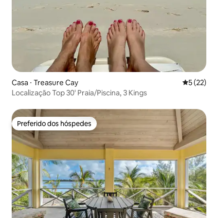
Casa ⋅ Treasure Cay
5 de uma a
5 (22)
Localização Top 30' Praia/Piscina, 3 Kings
Preferido dos hóspedes
Preferido dos hóspedes