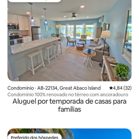
Preferido dos hóspedes
Condomínio ⋅ AB-22134, Great Abaco Island
4,84 de uma a
4,84 (32)
Condomínio 100% renovado no térreo com ancoradouro
Aluguel por temporada de casas para
famílias
Preferido dos hóspedes