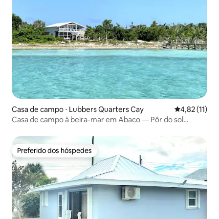
Casa de campo ⋅ Lubbers Quarters Cay
4,82 de uma a
4,82 (11)
Casa de campo à beira-mar em Abaco — Pôr do sol
deslumbrante — Doca
Preferido dos hóspedes
Preferido dos hóspedes