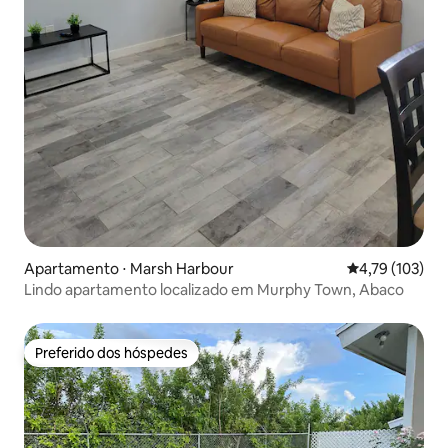
Apartamento ⋅ Marsh Harbour
4,79 de uma av
4,79 (103)
Lindo apartamento localizado em Murphy Town, Abaco
Preferido dos hóspedes
Preferido dos hóspedes