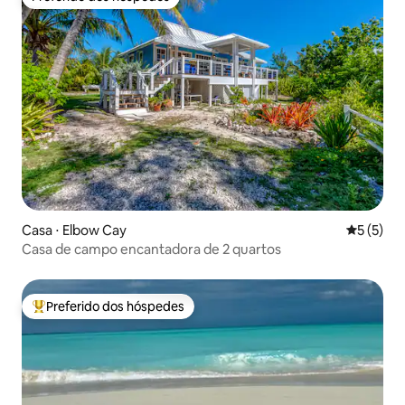
Preferido dos hóspedes
Casa ⋅ Elbow Cay
5 de uma 
5 (5)
Casa de campo encantadora de 2 quartos
Preferido dos hóspedes
Entre os melhores preferidos dos hóspedes