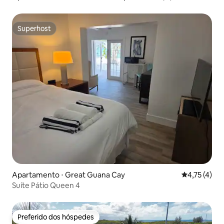
Superhost
Superhost
Apartamento ⋅ Great Guana Cay
4,75 de uma 
4,75 (4)
Suíte Pátio Queen 4
Preferido dos hóspedes
Preferido dos hóspedes