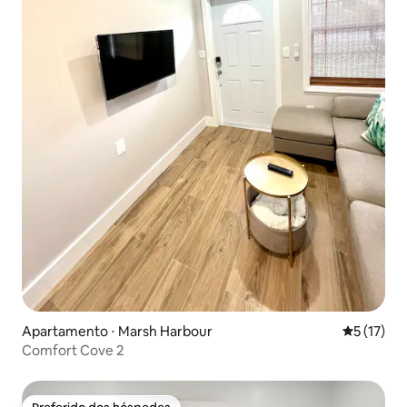
Apartamento ⋅ Marsh Harbour
5 de uma a
5 (17)
Comfort Cove 2