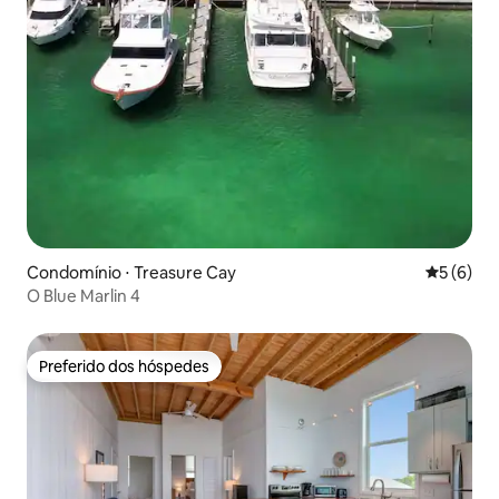
Condomínio ⋅ Treasure Cay
5 de uma 
5 (6)
O Blue Marlin 4
Preferido dos hóspedes
Preferido dos hóspedes