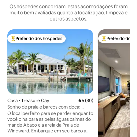
Os hóspedes concordam: estas acomodações foram
muito bem avaliadas quanto a localização, limpeza e
outros aspectos.
Preferido dos hóspedes
Preferido dos 
Entre os melhores preferidos dos hóspedes
Entre os melhore
Casa ⋅ Treasure Cay
5 de uma avaliação média de
5 (30)
Sonho de praia e barcos com doca:
"Dragonfly"
O local perfeito para se perder enquanto
você olha para as belas águas calmas do
mar de Abaco e a areia da Praia de
Windward. Embarque em seu barco a
partir do nosso cais para explorar tudo o