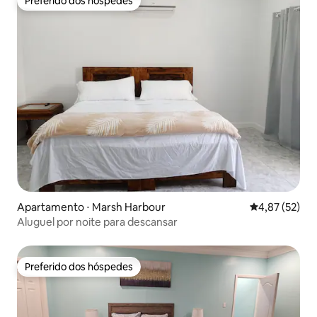
Preferido dos hóspedes
Preferido dos hóspedes
Apartamento ⋅ Marsh Harbour
4,87 de uma a
4,87 (52)
Aluguel por noite para descansar
Preferido dos hóspedes
Preferido dos hóspedes