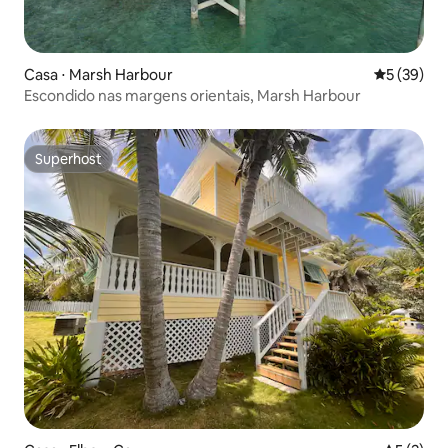
Casa ⋅ Marsh Harbour
5 de uma a
5 (39)
Escondido nas margens orientais, Marsh Harbour
Superhost
Superhost