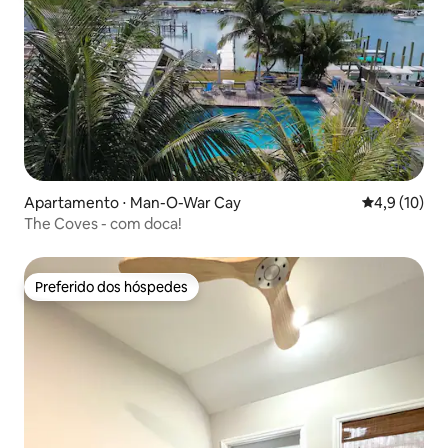
Apartamento ⋅ Man-O-War Cay
4,9 de uma a
4,9 (10)
The Coves - com doca!
Preferido dos hóspedes
Preferido dos hóspedes