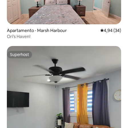
Apartamento ⋅ Marsh Harbour
4,94 de uma a
4,94 (34)
Ori's Haven!
Superhost
Superhost