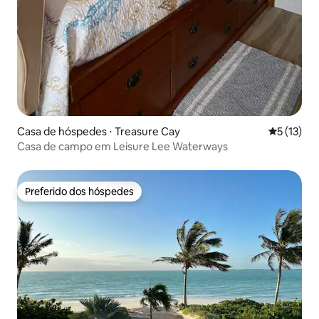
Casa de hóspedes ⋅ Treasure Cay
5 de uma a
5 (13)
Casa de campo em Leisure Lee Waterways
Preferido dos hóspedes
Preferido dos hóspedes