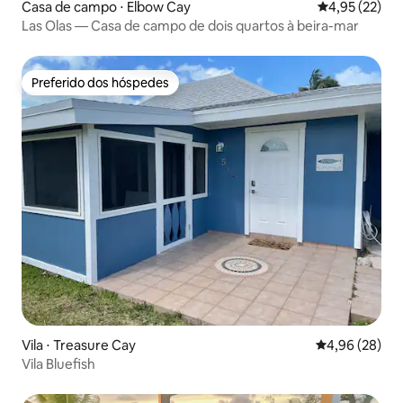
Casa de campo ⋅ Elbow Cay
4,95 de uma a
4,95 (22)
Las Olas — Casa de campo de dois quartos à beira-mar
Preferido dos hóspedes
Preferido dos hóspedes
Vila ⋅ Treasure Cay
4,96 de uma a
4,96 (28)
Vila Bluefish