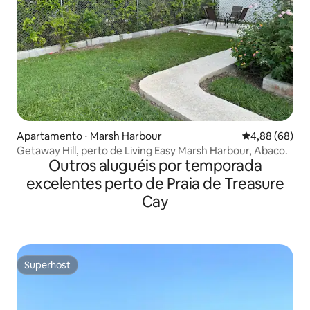
Apartamento ⋅ Marsh Harbour
4,88 de uma av
4,88 (68)
Getaway Hill, perto de Living Easy Marsh Harbour, Abaco.
Outros aluguéis por temporada
excelentes perto de Praia de Treasure
Cay
Superhost
Superhost