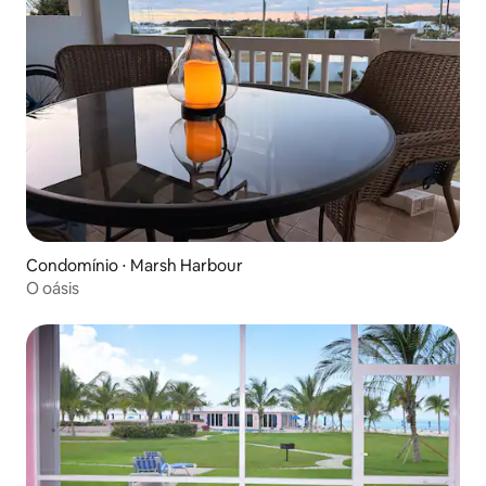
Condomínio ⋅ Marsh Harbour
O oásis