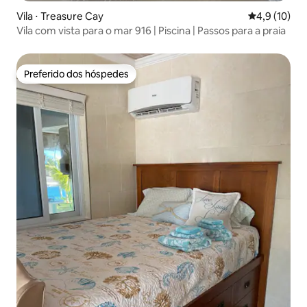
Vila ⋅ Treasure Cay
4,9 de uma a
4,9 (10)
Vila com vista para o mar 916 | Piscina | Passos para a praia
Preferido dos hóspedes
Preferido dos hóspedes