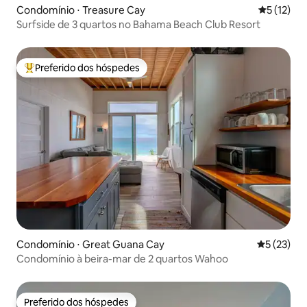
Condomínio ⋅ Treasure Cay
5 de uma a
5 (12)
Surfside de 3 quartos no Bahama Beach Club Resort
Preferido dos hóspedes
Entre os melhores preferidos dos hóspedes
Condomínio ⋅ Great Guana Cay
5 de uma a
5 (23)
Condomínio à beira-mar de 2 quartos Wahoo
Preferido dos hóspedes