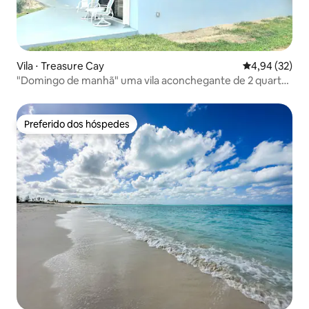
Vila ⋅ Treasure Cay
4,94 de uma a
4,94 (32)
"Domingo de manhã" uma vila aconchegante de 2 quartos
- 2 banheiros
Preferido dos hóspedes
Preferido dos hóspedes