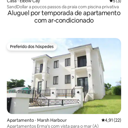
Casa ⋅ Elbow Cay
5 de uma 
5 (3)
SandDollar a poucos passos da praia com piscina privativa
Aluguel por temporada de apartamento
com ar-condicionado
Preferido dos hóspedes
Preferido dos hóspedes
Apartamento ⋅ Marsh Harbour
4,91 de uma a
4,91 (22)
Apartamentos Erma's com vista para o mar (A)