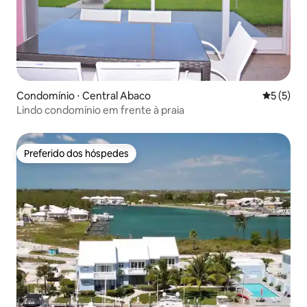
Condomínio ⋅ Central Abaco
5 de uma 
5 (5)
Lindo condomínio em frente à praia
Preferido dos hóspedes
Preferido dos hóspedes