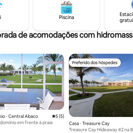
a praia. Nosso retiro tranquilo é
ara casais ou famílias
Estac
 Deixe-nos apresentá-lo ao
i
Piscina
gratui
 vida descontraído e descalço na
m-vindo ao paraíso!
orada de acomodações com hidromassa
Preferido dos hóspedes
Preferido dos hóspedes
o ⋅ Central Abaco
5 de uma avaliação média de 5, 5 avalia
5 (5)
domínio em frente à praia
Casa ⋅ Treasure Cay
Treasure Cay Hideaway #2 na 