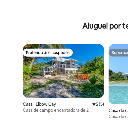
Aluguel por t
Preferido dos hóspedes
Superho
Preferido dos hóspedes
Superho
Casa ⋅ Elbow Cay
5 de uma avaliação
5 (5)
Casa de campo encantadora de 2
Casa de 
quartos
rters Cay
Casa de 
Pôr do so