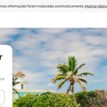
mas informações foram traduzidas automaticamente. 
Mostrar idioma
r
b e
ore-os usando as seta para cima e para baixo do teclado ou tocando e