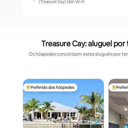
(Treasure Cay) têm Wi-Fi
Treasure Cay: aluguel po
Os hóspedes concordam: estes aluguéis por te
Preferido dos hóspedes
Prefe
Entre os melhores preferidos dos hóspedes
Entre os