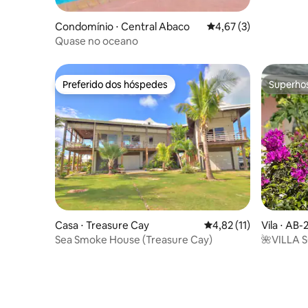
Condomínio ⋅ Central Abaco
4,67 de uma avaliação
4,67 (3)
Quase no oceano
Preferido dos hóspedes
Superho
Preferido dos hóspedes
Superho
Casa ⋅ Treasure Cay
4,82 de uma avaliação 
4,82 (11)
Vila ⋅ AB-
sland
Sea Smoke House (Treasure Cay)
🌺VILLA 
Totalment