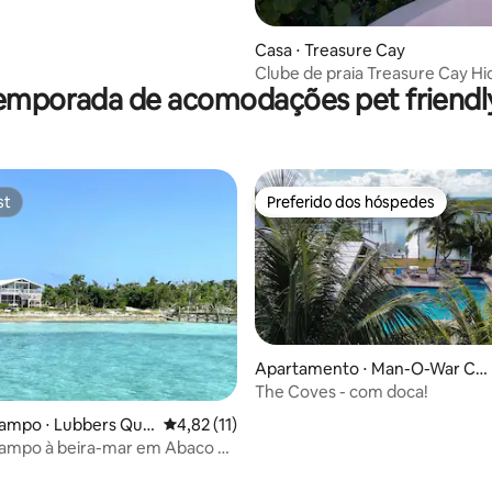
Casa ⋅ Treasure Cay
Clube de praia Treasure Cay H
emporada de acomodações pet friendly
Bahama
st
Preferido dos hóspedes
st
Preferido dos hóspedes
Apartamento ⋅ Man-O-War Ca
y
The Coves - com doca!
 média de 5, 5 avaliações
campo ⋅ Lubbers Qua
4,82 de uma avaliação média de 5, 11 avalia
4,82 (11)
campo à beira-mar em Abaco —
l deslumbrante — Doca