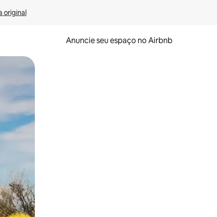
 original
Anuncie seu espaço no Airbnb
 deslizando o dedo na tela.