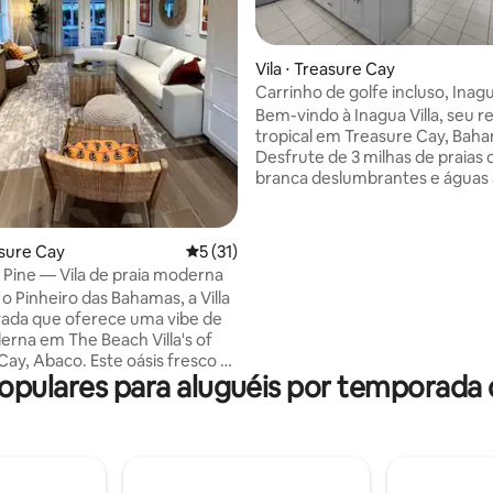
média de 5, 30 avaliações
Vila ⋅ Treasure Cay
Carrinho de golfe incluso, Inagua
Treasure Cay
Bem-vindo à Inagua Villa, seu re
tropical em Treasure Cay, Bah
Desfrute de 3 milhas de praias 
branca deslumbrantes e águas 
turquesa cristalinas. Como uma
vilas, a Inagua Villa oferece 2 qu
banheiros, uma cozinha compl
asure Cay
5 de uma avaliação média de 5, 31 avalia
5 (31)
pátio com uma churrasqueira p
Pine — Vila de praia moderna
refeições ao ar livre. O acesso à
o Pinheiro das Bahamas, a Villa
fácil através do Greenway, e ca
ada que oferece uma vibe de
praia são fornecidas para o seu
erna em The Beach Villa's of
Além disso, explore a ilha com f
Cay, Abaco. Este oásis fresco e
usando o carrinho de golfe grat
opulares para aluguéis por temporada 
sui móveis de qualidade, uma
incluído na sua estadia. Experi
totalmente equipada com
paraíso na Inagua Villa!
ésticos de alta qualidade e
de jantar com tela. Saia para
 um chuveiro ao ar livre e uma
aconchegante. Passos para a