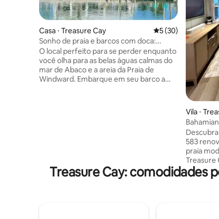
Casa ⋅ Treasure Cay
5 de uma avaliação 
5 (30)
Sonho de praia e barcos com doca:
"Dragonfly"
O local perfeito para se perder enquanto
você olha para as belas águas calmas do
mar de Abaco e a areia da Praia de
Windward. Embarque em seu barco a
partir do nosso cais para explorar tudo o
que as ilhas Abaco têm a oferecer. 2200
pés quadrados com varanda ao ar livre
Vila ⋅ Tre
para relaxar e desfrutar de uma xícara de
Bahamian 
café da manhã ou um coquetel à noite. A
Descubra 
suíte master se abre para a relaxante
583 renov
varanda à beira-mar. A poucos passos de
praia mod
distância está um chuveiro privativo ao ar
Treasure 
livre. Prancha de remo a menos de um
Treasure Cay: comodidades p
limpo pos
minuto da praia isolada para relaxar e
cozinha 
apreciar o pôr do sol incrível.
eletrodom
uma área 
encontrar
fogueira 