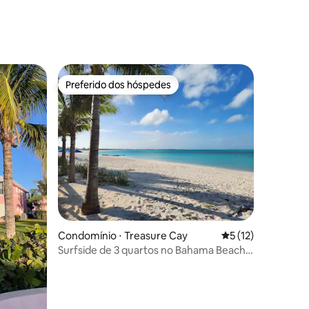
Preferido dos hóspedes
os hóspedes
Preferido dos hóspedes
ções
Condomínio ⋅ Treasure Cay
5 de uma avaliação
5 (12)
Surfside de 3 quartos no Bahama Beach
Club Resort