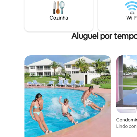
piscina e 
perfeito p
pequenas.
Cozinha
Wi-F
estilo de
praia. Be
Aluguel por temp
Condomíni
Lindo con