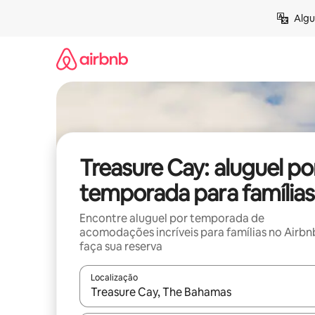
Pular
Algu
para
o
conteúdo
Treasure Cay: aluguel po
temporada para famílias
Encontre aluguel por temporada de
acomodações incríveis para famílias no Airbn
faça sua reserva
Localização
Quando os resultados estiverem disponíveis, expl