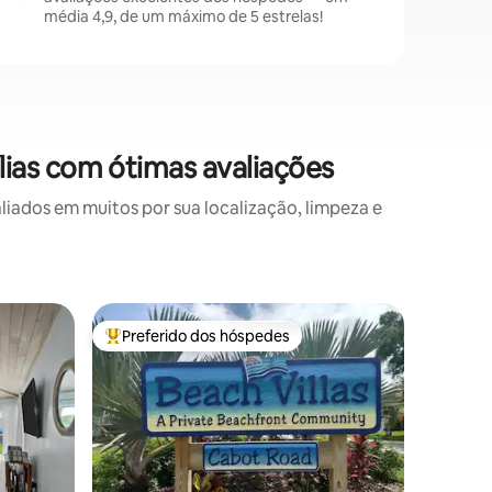
média 4,9, de um máximo de 5 estrelas!
ias com ótimas avaliações
ados em muitos por sua localização, limpeza e
Casa de 
Preferido dos hóspedes
Preferi
Entre os melhores preferidos dos hóspedes
Preferi
Casa de 
Hopetow
Boas-vind
chalé per
Abacos. Nossa casa acomoda
conforta
crianças
tem um q