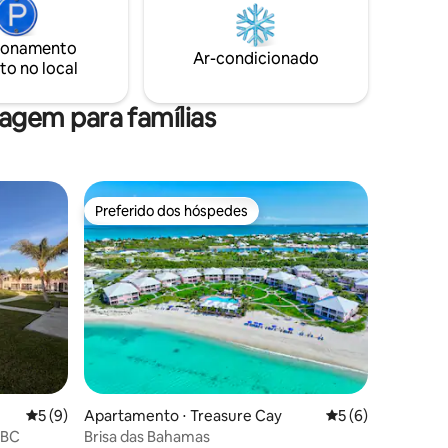
ionamento
Ar-condicionado
to no local
gem para famílias
Preferido dos hóspedes
Preferido dos hóspedes
ções
5 de uma avaliação média de 5, 9 avaliações
5 (9)
Apartamento ⋅ Treasure Cay
5 de uma avaliaçã
5 (6)
BBC
Brisa das Bahamas