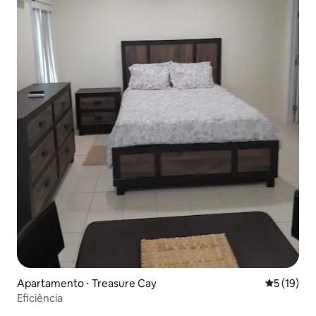
Apartamento ⋅ Treasure Cay
5 de uma a
5 (19)
Eficiência