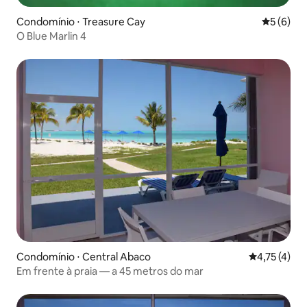
Condomínio ⋅ Treasure Cay
5 de uma 
5 (6)
O Blue Marlin 4
Condomínio ⋅ Central Abaco
4,75 de uma 
4,75 (4)
Em frente à praia — a 45 metros do mar