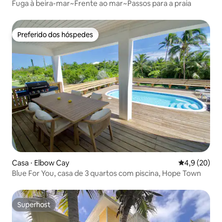
Fuga à beira-mar~Frente ao mar~Passos para a praia
Preferido dos hóspedes
Preferido dos hóspedes
Casa ⋅ Elbow Cay
4,9 de uma a
4,9 (20)
Blue For You, casa de 3 quartos com piscina, Hope Town
Superhost
Superhost