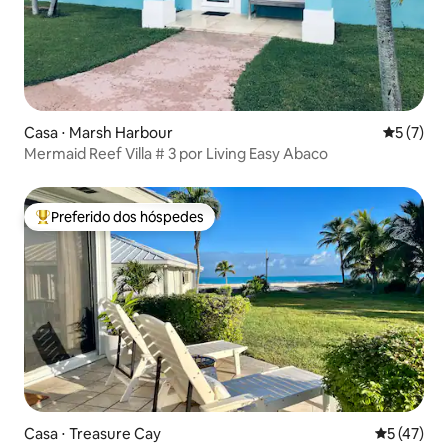
Casa ⋅ Marsh Harbour
5 de uma 
5 (7)
Mermaid Reef Villa # 3 por Living Easy Abaco
Preferido dos hóspedes
Entre os melhores preferidos dos hóspedes
Casa ⋅ Treasure Cay
5 de uma a
5 (47)