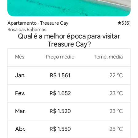
Apartamento ⋅ Treasure Cay
5 de uma 
5 (6)
Brisa das Bahamas
Qual é a melhor época para visitar
Treasure Cay?
Mês
Preço médio
Temp. média
Jan.
R$ 1.561
22 °C
Fev.
R$ 1.652
23 °C
Mar.
R$ 1.520
23 °C
Abr.
R$ 1.550
25 °C