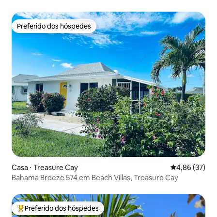
Preferido dos hóspedes
Preferido dos hóspedes
Casa ⋅ Treasure Cay
4,86 de uma a
4,86 (37)
Bahama Breeze 574 em Beach Villas, Treasure Cay
Preferido dos hóspedes
Entre os melhores preferidos dos hóspedes