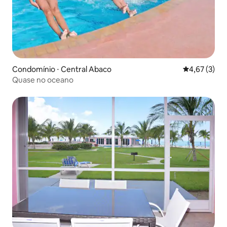
Condomínio ⋅ Central Abaco
4,67 de uma 
4,67 (3)
Quase no oceano