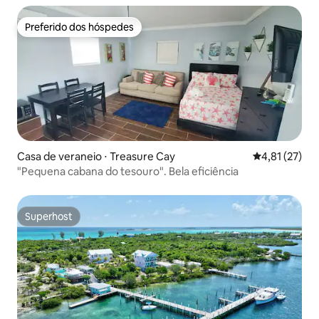
Preferido dos hóspedes
Preferido dos hóspedes
Casa de veraneio ⋅ Treasure Cay
4,81 de uma a
4,81 (27)
"Pequena cabana do tesouro". Bela eficiência
Superhost
Superhost