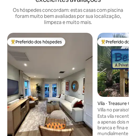
Os hóspedes concordam: estas casas com piscina
foram muito bem avaliadas por sua localização,
limpeza e muito mais.
Preferido dos hóspedes
Preferido dos 
Entre os melhores preferidos dos hóspedes
Entre os melhore
Vila ⋅ Treasure Ca
Villa no paraíso! -
dois lugares incluí
Esta vila recentem
a apenas dois minu
branca e fina e da
mundialmente fam