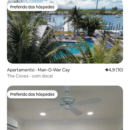
Preferido dos hóspedes
Preferido dos hóspedes
Apartamento ⋅ Man-O-War Cay
4,9 de uma a
4,9 (10)
The Coves - com doca!
Preferido dos hóspedes
Preferido dos hóspedes