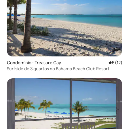
Condomínio ⋅ Treasure Cay
5 de uma a
5 (12)
Surfside de 3 quartos no Bahama Beach Club Resort