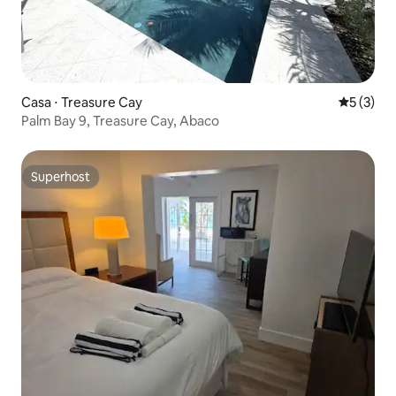
Casa ⋅ Treasure Cay
5 de uma 
5 (3)
Palm Bay 9, Treasure Cay, Abaco
Superhost
Superhost