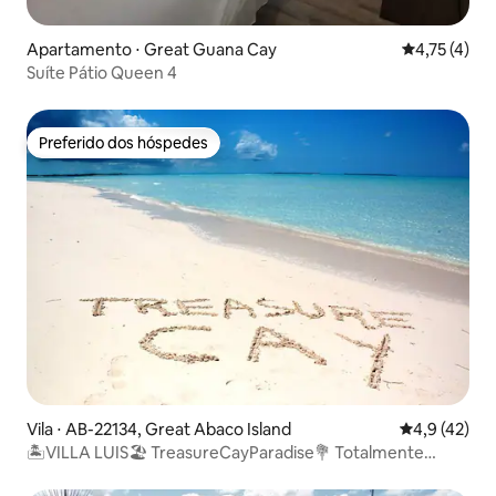
Apartamento ⋅ Great Guana Cay
4,75 de uma 
4,75 (4)
Suíte Pátio Queen 4
Preferido dos hóspedes
Preferido dos hóspedes
Vila ⋅ AB-22134, Great Abaco Island
4,9 de uma a
4,9 (42)
🏝VILLA LUIS🏖 TreasureCayParadise💐 Totalmente
Higienizada