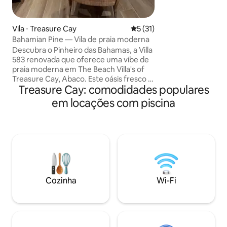
Cay, de 5,6 km. Est
quartos, um com u
segundo quarto c
Vila ⋅ Treasure Cay
5 de uma avaliação média de
5 (31)
solteiro que pode
Bahamian Pine — Vila de praia moderna
outra cama king si
Descubra o Pinheiro das Bahamas, a Villa
completos, interne
583 renovada que oferece uma vibe de
velocidade (100/50
praia moderna em The Beach Villa's of
a cabo e ótimos es
Treasure Cay, Abaco. Este oásis fresco e
pátio com mesas, 
Treasure Cay: comodidades populares
limpo possui móveis de qualidade, uma
uma churrasqueira.
cozinha totalmente equipada com
em locações com piscina
10% de desconto m
eletrodomésticos de alta qualidade e
uma área de jantar com tela. Saia para
encontrar um chuveiro ao ar livre e uma
fogueira aconchegante. Passos para a
piscina e a praia. Nosso retiro tranquilo é
perfeito para casais ou famílias
pequenas. Deixe-nos apresentá-lo ao
estilo de vida descontraído e descalço na
Cozinha
Wi-Fi
praia. Bem-vindo ao paraíso!