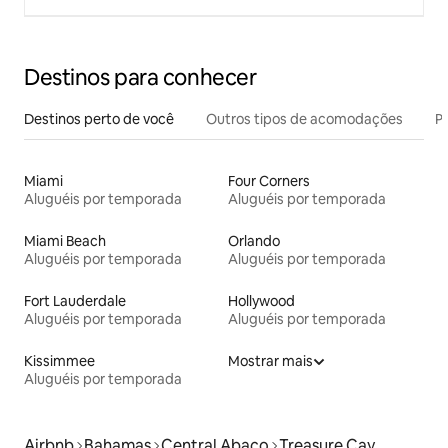
Destinos para conhecer
Destinos perto de você
Outros tipos de acomodações
Pr
Miami
Four Corners
Aluguéis por temporada
Aluguéis por temporada
Miami Beach
Orlando
Aluguéis por temporada
Aluguéis por temporada
Fort Lauderdale
Hollywood
Aluguéis por temporada
Aluguéis por temporada
Kissimmee
Mostrar mais
Aluguéis por temporada
Airbnb
Bahamas
Central Abaco
Treasure Cay