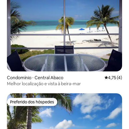
Condomínio ⋅ Central Abaco
4,75 de uma 
4,75 (4)
Melhor localização e vista à beira-mar
Preferido dos hóspedes
Preferido dos hóspedes