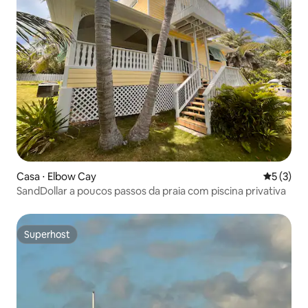
Casa ⋅ Elbow Cay
5 de uma 
5 (3)
SandDollar a poucos passos da praia com piscina privativa
Superhost
Superhost