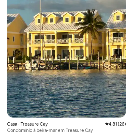
Casa ⋅ Treasure Cay
4,81 de uma a
4,81 (26)
Condomínio à beira-mar em Treasure Cay