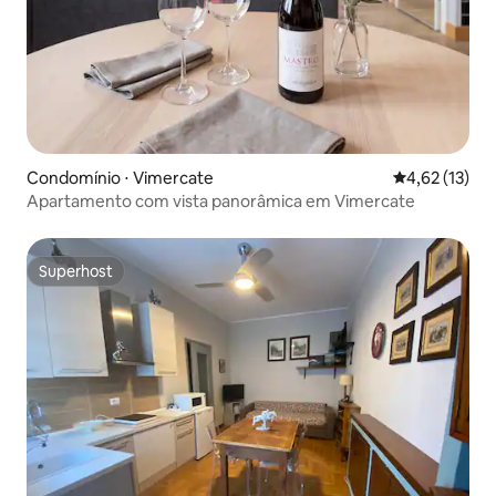
Condomínio ⋅ Vimercate
4,62 de uma a
4,62 (13)
Apartamento com vista panorâmica em Vimercate
Superhost
Superhost