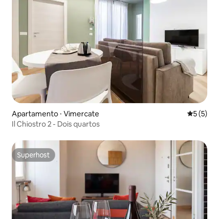
Apartamento ⋅ Vimercate
5 de uma 
5 (5)
Il Chiostro 2 - Dois quartos
Superhost
Superhost