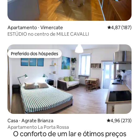
Apartamento ⋅ Vimercate
4,87 de uma av
4,87 (187)
ESTÚDIO no centro de MILLE CAVALLI
Preferido dos hóspedes
Preferido dos hóspedes
Casa ⋅ Agrate Brianza
4,96 de uma av
4,96 (273)
Apartamento La Porta Rossa
O conforto de um lar e ótimos preços