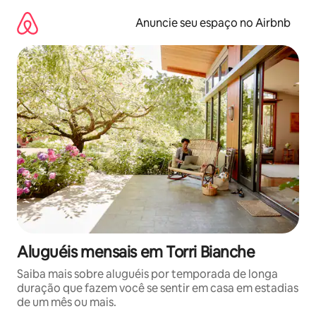
Pular
para
Anuncie seu espaço no Airbnb
o
conteúdo
Aluguéis mensais em Torri Bianche
Saiba mais sobre aluguéis por temporada de longa
duração que fazem você se sentir em casa em estadias
de um mês ou mais.