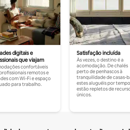
des digitais e
Satisfação incluída
ssionais que viajam
Às vezes, o destino é a
acomodação. De chalés
odações confortáveis
perto de penhascos à
profissionais remotos e
tranquilidade de casas-b
des com Wi-Fi e espaço
estes aluguéis por temp
ado para trabalho.
estão repletos de recurs
únicos.