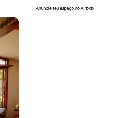
Anuncie seu espaço no Airbnb
 deslizando o dedo na tela.