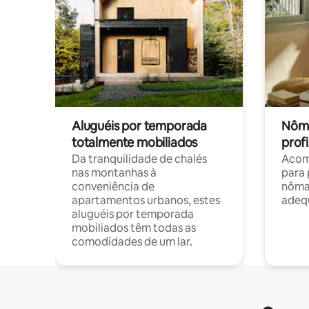
Aluguéis por temporada
Nôma
totalmente mobiliados
profi
Da tranquilidade de chalés
Acom
nas montanhas à
para 
conveniência de
nôma
apartamentos urbanos, estes
adequ
aluguéis por temporada
mobiliados têm todas as
comodidades de um lar.