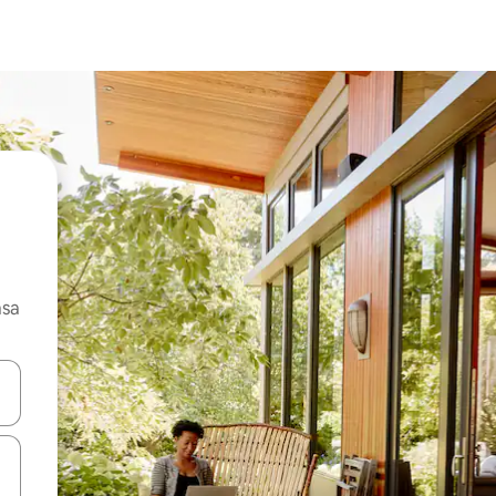
asa
ore-os usando as seta para cima e para baixo do teclado ou tocando e