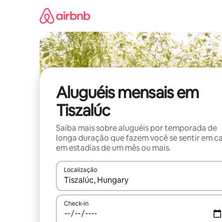
Pular
para
o
conteúdo
Aluguéis mensais em
Tiszalúc
Saiba mais sobre aluguéis por temporada de
longa duração que fazem você se sentir em c
em estadias de um mês ou mais.
Localização
Quando os resultados estiverem disponíveis, expl
Check-in