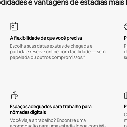
idades e vantagens de estadias mais 
A flexibilidade de que você precisa
P
Escolha suas datas exatas de chegada e
P
partida e reserve online com facilidade — sem
d
papelada ou outros compromissos.*
s
Espaços adequados para trabalho para
P
nômades digitais
O
Você viaja a trabalho? Encontre uma
m
acomodação para uma estadia longa com Wi-
p