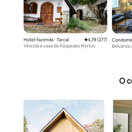
Hotel-fazenda ⋅ Tarcal
4,79 de uma avaliação m
4,79 (277)
Condomíni
Vinícola e casa de hóspedes Myrtus
Belvárosi
O c