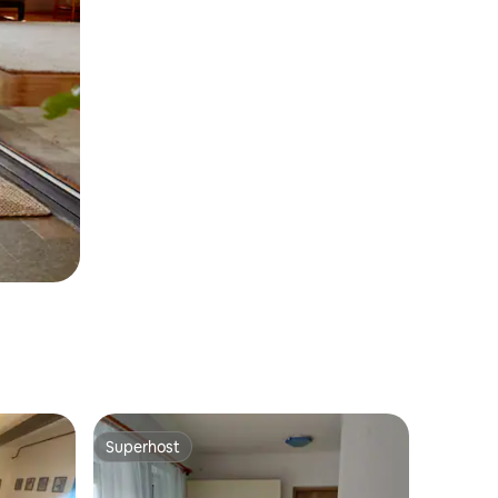
Superhost
Superhost