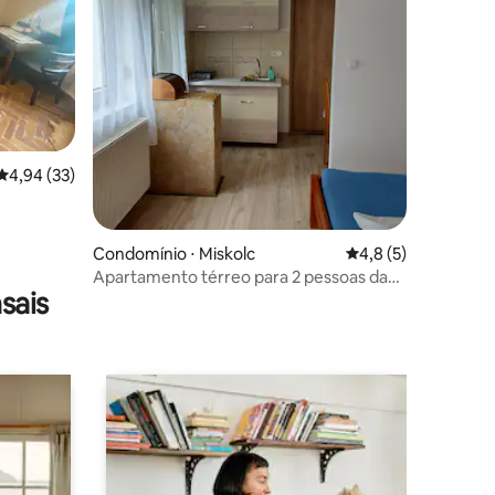
ções
4,94 de uma avaliação média de 5, 33 avaliações
4,94 (33)
Condomínio ⋅ Miskolc
4,8 de uma avaliaçã
4,8 (5)
Apartamento térreo para 2 pessoas da
sais
Pousada Viktória