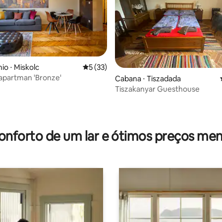
édia de 5, 277 avaliações
o ⋅ Miskolc
5 de uma avaliação média de 5, 33 avalia
5 (33)
 apartman 'Bronze'
Cabana ⋅ Tiszadada
Tiszakanyar Guesthouse
onforto de um lar e ótimos preços men