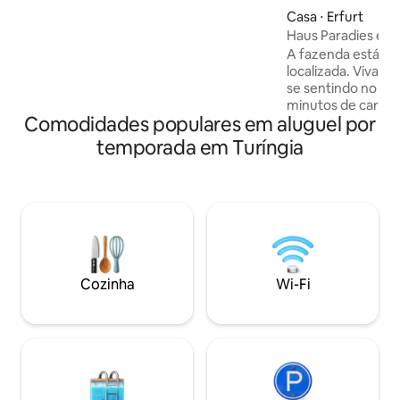
aconchegante com TV de tela plana, Wi-
Casa ⋅ Erfurt
Fi e varanda grande * Quarto no último
Haus Paradies em 
andar com 2 camas de solteiro, 3ª cama
extra possível * Casa de banho com
A fazenda está mu
chuveiro e WC em anexo separado *
localizada. Viva la
Terreno separado, higiene rigorosa,
se sentindo no mei
cancelamento flexível
minutos de carro d
Comodidades populares em aluguel por
Erfurt. O mobiliár
materiais de alta q
temporada em Turíngia
desobstruída dos t
Passeios de bicic
destaque aqui. A g
jacuzzi devem se
de janeiro a outub
usada durante tod
pessoas. A churras
convidam você a r
Cozinha
Wi-Fi