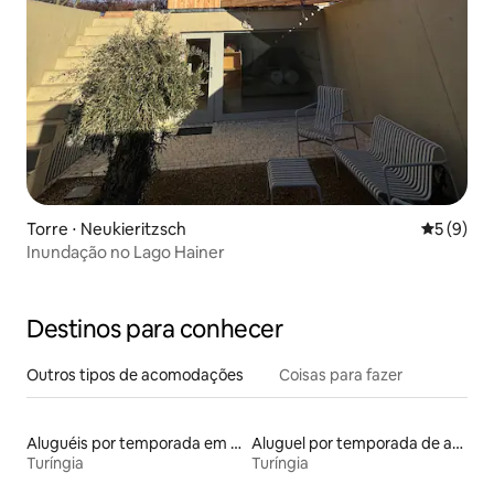
Torre ⋅ Neukieritzsch
5 de uma 
5 (9)
Inundação no Lago Hainer
Destinos para conhecer
Outros tipos de acomodações
Coisas para fazer
Aluguéis por temporada em hotéis-fazenda
Aluguel por temporada de apart-hotéis
Turíngia
Turíngia