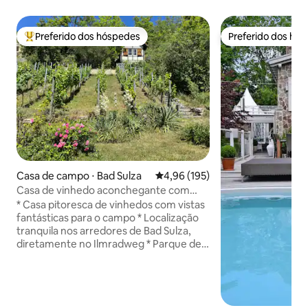
Preferido dos hóspedes
Preferido dos hó
Entre os melhores preferidos dos hóspedes
Preferido dos hó
Casa de campo ⋅ Bad Sulza
4,96 de uma avaliação média de 
4,96 (195)
Casa de vinhedo aconchegante com
vistas fantásticas.
* Casa pitoresca de vinhedos com vistas
fantásticas para o campo * Localização
tranquila nos arredores de Bad Sulza,
diretamente no Ilmradweg * Parque de
spa e instalações, spa da Toscana,
fábrica de formatura, piscina ao ar livre,
vinícolas, supermercado e estação de
trem a poucos minutos a pé * Cozinha