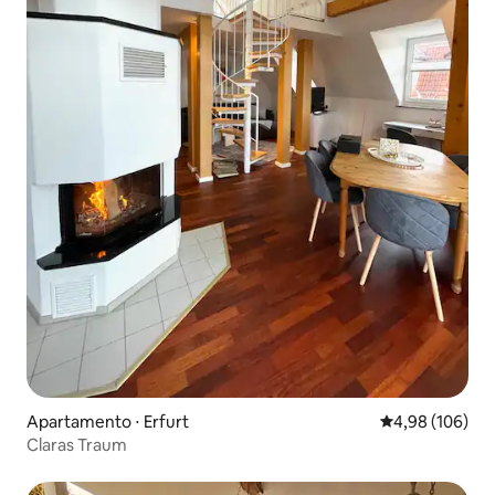
Apartamento ⋅ Erfurt
4,98 de uma av
4,98 (106)
Claras Traum