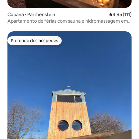
Cabana ⋅ Parthenstein
4,95 de uma av
4,95 (111)
Apartamento de férias com sauna e hidromassagem em
Leipzig
Preferido dos hóspedes
Preferido dos hóspedes