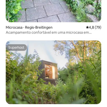
Microcasa ⋅ Regis-Breitingen
4,8 de uma a
4,8 (79)
Acampamento confortável em uma microcasa em
Haselbacher See
Superhost
Superhost