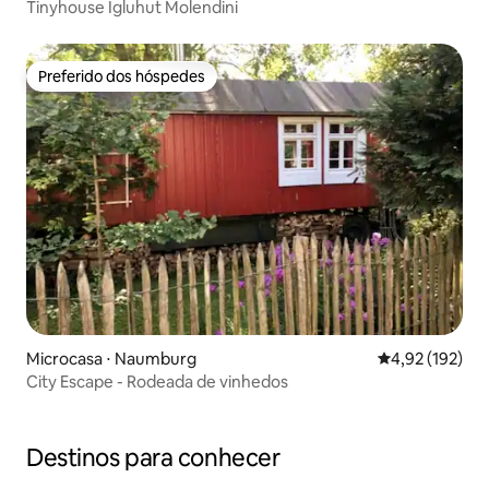
Tinyhouse Igluhut Molendini
Preferido dos hóspedes
Preferido dos hóspedes
Microcasa ⋅ Naumburg
4,92 de uma av
4,92 (192)
City Escape - Rodeada de vinhedos
Destinos para conhecer