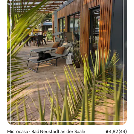
Microcasa ⋅ Bad Neustadt an der Saale
4,82 de uma a
4,82 (44)