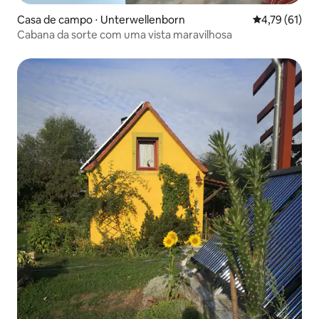
Casa de campo ⋅ Unterwellenborn
4,79 de uma a
4,79 (61)
Cabana da sorte com uma vista maravilhosa