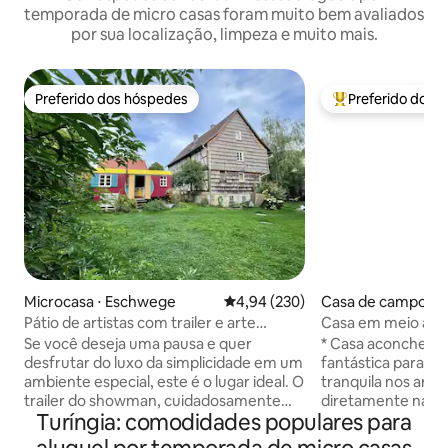
temporada de micro casas foram muito bem avaliados
por sua localização, limpeza e muito mais.
Preferido dos hóspedes
Preferido dos 
Preferido dos hóspedes
Entre os melhore
Microcasa ⋅ Eschwege
4,94 de uma avaliação média de 
4,94 (230)
Casa de campo ⋅ B
Pátio de artistas com trailer e arte
Casa em meio a vi
selvagem no campo
Se você deseja uma pausa e quer
* Casa aconchega
desfrutar do luxo da simplicidade em um
fantástica para o 
ambiente especial, este é o lugar ideal. O
tranquila nos arre
trailer do showman, cuidadosamente
diretamente na cicl
Turíngia: comodidades populares para
projetado, com fogão a lenha, está
Parque e instalaçõ
localizado em um pátio de artistas listado
Therme, Gradierwer