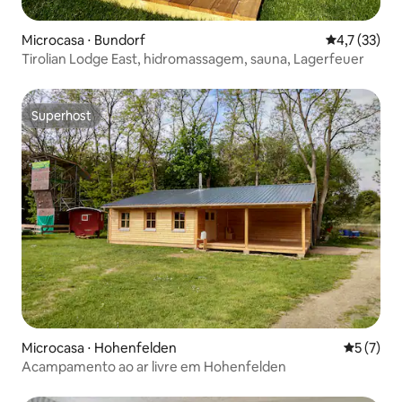
Microcasa ⋅ Bundorf
4,7 de uma a
4,7 (33)
Tirolian Lodge East, hidromassagem, sauna, Lagerfeuer
Superhost
Superhost
Microcasa ⋅ Hohenfelden
5 de uma 
5 (7)
Acampamento ao ar livre em Hohenfelden