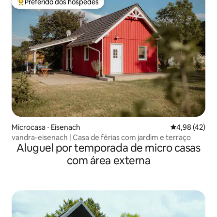
Preferido dos hóspedes
Entre os melhores preferidos dos hóspedes
Microcasa ⋅ Eisenach
4,98 de uma a
4,98 (42)
vandra-eisenach | Casa de férias com jardim e terraço
Aluguel por temporada de micro casas
com área externa