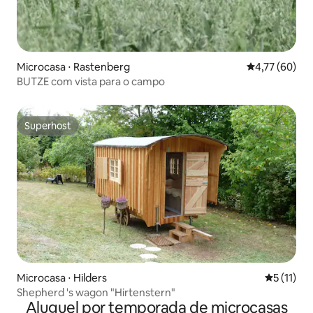
Microcasa ⋅ Rastenberg
4,77 de uma a
4,77 (60)
BUTZE com vista para o campo
Superhost
Superhost
Microcasa ⋅ Hilders
5 de uma a
5 (11)
Shepherd 's wagon "Hirtenstern"
Aluguel por temporada de microcasas