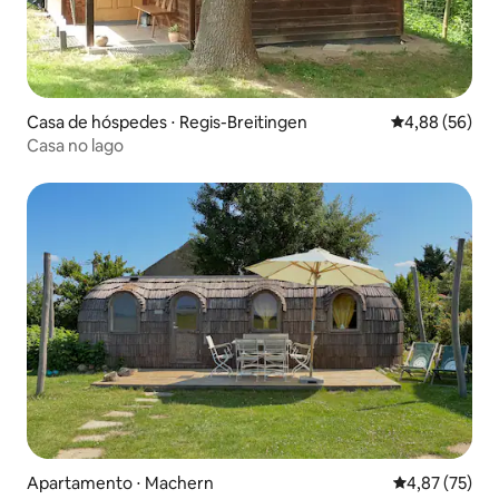
Casa de hóspedes ⋅ Regis-Breitingen
4,88 de uma a
4,88 (56)
Casa no lago
Apartamento ⋅ Machern
4,87 de uma a
4,87 (75)