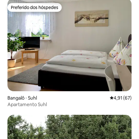
Preferido dos hóspedes
Preferido dos hóspedes
Bangalô ⋅ Suhl
4,91 de uma a
4,91 (67)
Apartamento Suhl