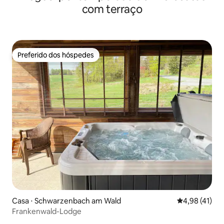
com terraço
Preferido dos hóspedes
Preferido dos hóspedes
Casa ⋅ Schwarzenbach am Wald
4,98 de uma a
4,98 (41)
Frankenwald-Lodge