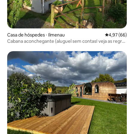
Casa de hóspedes ⋅ Ilmenau
4,97 de uma a
4,97 (66)
Cabana aconchegante (aluguel sem contas! veja as regras
da casa)