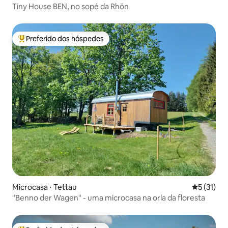
Tiny House BEN, no sopé da Rhön
Preferido dos hóspedes
Entre os melhores preferidos dos hóspedes
Microcasa ⋅ Tettau
5 de uma a
5 (31)
"Benno der Wagen" - uma microcasa na orla da floresta