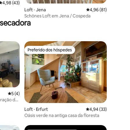
4,98 de uma avaliação média de 5, 43 avaliações
4,98 (43)
ções
Loft ⋅ Jena
4,96 de uma avaliação
4,96 (81)
Schönes Loft em Jena / Cospeda
 secadora
Preferido dos hóspedes
Preferido dos hóspedes
5 de uma avaliação média de 5, 4 avaliações
5 (4)
ração de
ções
Loft ⋅ Erfurt
4,94 de uma avaliação
4,94 (33)
Oásis verde na antiga casa da floresta