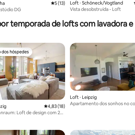
Loft ⋅ Schöneck/Vogtland
tha
5 de uma avaliação média de 5, 13 avalia
5 (13)
Vista desobstruída - Loft
 Estúdio DG
por temporada de lofts com lavadora e
o dos hóspedes
o dos hóspedes
Loft ⋅ Leipzig
Apartamento dos sonhos no co
pzig
4,83 de uma avaliação média de 5, 18 avalia
4,83 (18)
Leipzig com um oásis verde
nraum: Loft de design com 2
média de 5, 24 avaliações
elevador, ar-condicionado e