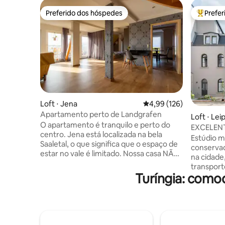
Preferido dos hóspedes
Prefe
Preferido dos hóspedes
Entre os
Loft ⋅ Jena
4,99 de uma avaliação m
4,99 (126)
Apartamento perto de Landgrafen
Loft ⋅ Lei
O apartamento é tranquilo e perto do
EXCELEN
centro. Jena está localizada na bela
muito ch
Estúdio 
Saaletal, o que significa que o espaço de
conservad
estar no vale é limitado. Nossa casa NÃO
na cidade
está localizada no centro, mas abaixo do
transport
Landgrave de uma das montanhas que
Turíngia: como
popular. 
cercam Jena. Nós moramos no bairro da
no quinta
vila, localizado abaixo do Landgrave,
verde, pa
então em uma elevação. Por favor,
apartame
considere ao reservar com crianças ou
renovado 
pessoas que não gostam de caminhar! O
com muito