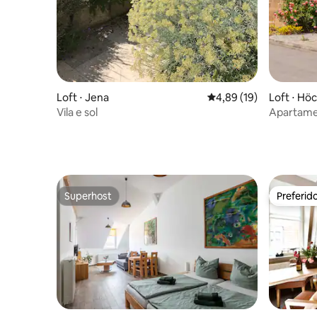
Loft ⋅ Jena
4,89 de uma avaliação 
4,89 (19)
Loft ⋅ Hö
Vila e sol
Apartamen
elétricas
Superhost
Preferid
Superhost
Preferid