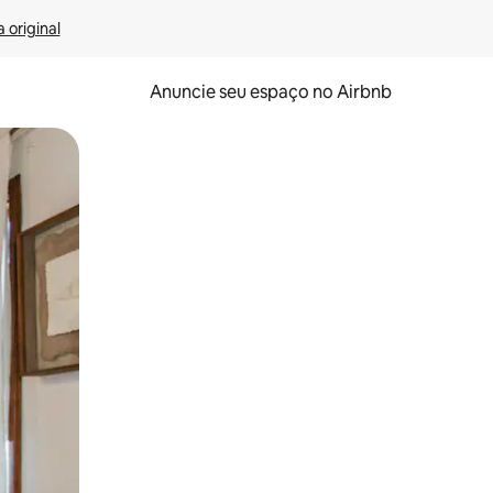
 original
Anuncie seu espaço no Airbnb
 deslizando o dedo na tela.