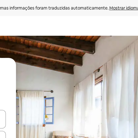
mas informações foram traduzidas automaticamente. 
Mostrar idioma
ore-os usando as seta para cima e para baixo do teclado ou tocando e