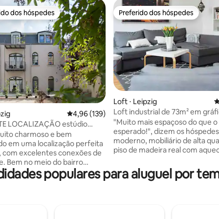
rido dos hóspedes
Preferido dos hóspedes
 melhores preferidos dos hóspedes
Preferido dos hóspedes
édia de 5, 126 avaliações
Loft ⋅ Leipzig
4
Loft industrial de 73m² em gráf
pzig
4,96 de uma avaliação média de 5, 139 avalia
4,96 (139)
histórica
"Muito mais espaçoso do que o
TE LOCALIZAÇÃO estúdio
esperado!", dizem os hóspedes. Lo
armoso com terraço
muito charmoso e bem
moderno, mobiliário de alta qua
o em uma localização perfeita
piso de madeira real com aque
, com excelentes conexões de
de piso. 3 quartos grandes, in
e. Bem no meio do bairro
luz, elegantemente decorados
didades populares para aluguel por tem
Localizado em um local tranquilo
espaçosos 73 m², 8 minutos a p
l, com seu próprio terraço
estação ferroviária e 12 minuto
rcialmente coberto. O
centro da cidade. Vida no loft industrial!
nto foi cuidadosamente
Localização excepcional no me
e mobiliado individualmente
"bairro gráfico", o antigo distrit
 amor aos detalhes. O estúdio