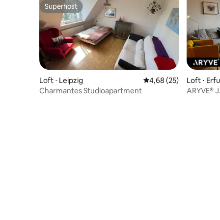
Superhost
Superhost
Loft ⋅ Leipzig
4,68 de uma avaliação 
4,68 (25)
Loft ⋅ Erf
Charmantes Studioapartment
ARYVE® J.
histórico