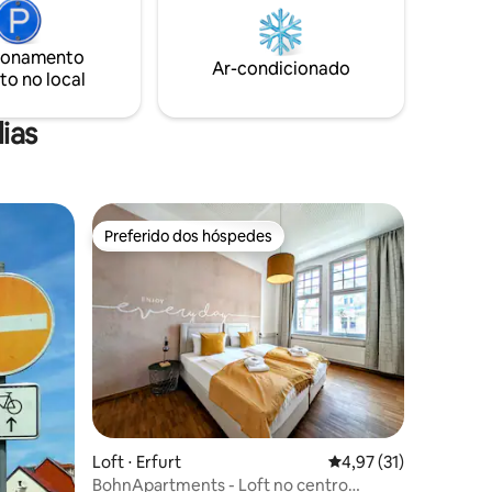
g. A
mais. Café da manhã no hotel vizinho/
nte
Serviço de bebidas/ Serviço de limpeza/
pecial do
ionamento
Vaga no estacionamento subterrâneo da
Ar-condicionado
to no local
propriedade/ Toalhas e roupa de cama
incl.
ias
Preferido dos hóspedes
Preferido dos hóspedes
Loft ⋅ Erfurt
4,97 de uma avaliação
4,97 (31)
BohnApartments - Loft no centro