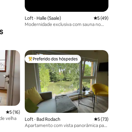
Loft ⋅ Halle (Saale)
5 de uma avaliação
5 (49)
Modernidade exclusiva com sauna no
s
sótão arejado de 83 m²
Preferido dos hóspedes
os hóspedes
Entre os melhores preferidos dos hóspedes
5 de uma avaliação média de 5, 16 avaliações
5 (16)
ções
de velha
Loft ⋅ Bad Rodach
5 de uma avaliação
5 (73)
Apartamento com vista panorâmica para
o lago