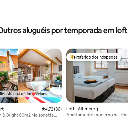
Outros aluguéis por temporada em loft
Preferido dos hóspedes
Entre os melhores preferidos d
Loft ⋅ Altenburg
urt
4,72 de uma avaliação média de 5, 36 avalia
4,72 (36)
Apartamento moderno na cida
 & Bright 80m2 Maisonette
média de 5, 75 avaliações
lcony ★