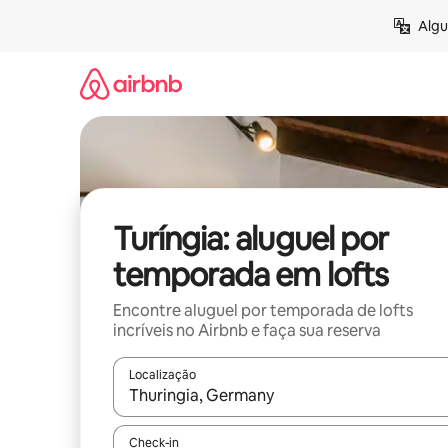
Pular
Algu
para
o
conteúdo
Turíngia: aluguel por
temporada em lofts
Encontre aluguel por temporada de lofts
incríveis no Airbnb e faça sua reserva
Localização
Quando os resultados estiverem disponíveis, expl
Check-in