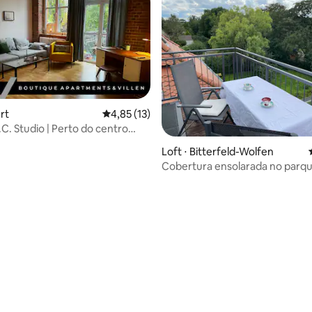
média de 5, 25 avaliações
urt
4,85 de uma avaliação média de 5, 13 avalia
4,85 (13)
C. Studio | Perto do centro
, incluindo estacionamento
Loft ⋅ Bitterfeld-Wolfen
Cobertura ensolarada no parq
do lago)