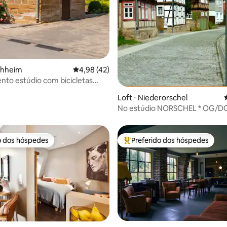
média de 5, 19 avaliações
chheim
4,98 de uma avaliação média de 5, 42 avalia
4,98 (42)
to estúdio com bicicletas
Loft ⋅ Niederorschel
No estúdio NORSCHEL * OG/D
mundo
o dos hóspedes
Preferido dos hóspedes
o dos hóspedes
Entre os melhores preferidos d