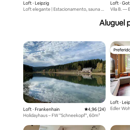
Loft ⋅ Leipzig
Loft ⋅ Go
Loft elegante | Estacionamento, sauna e
Vila B. —
churrasqueira
Aluguel 
Preferid
Preferid
Loft ⋅ Lei
Edler Woh
Loft ⋅ Frankenhain
4,96 de uma avaliação 
4,96 (24)
quartos, 
Holidayhaus – FW "Schneekopf", 60m²
garagem