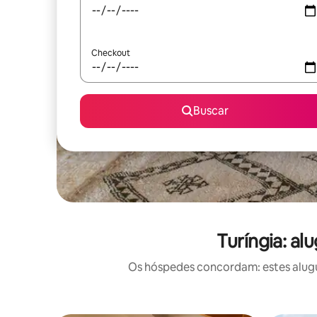
Checkout
Buscar
Turíngia: al
Os hóspedes concordam: estes alugué