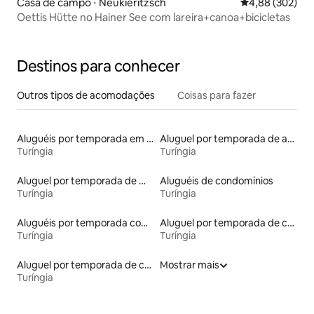
Casa de campo ⋅ Neukieritzsch
4,88 de uma ava
4,88 (302)
Oettis Hütte no Hainer See com lareira+canoa+bicicletas
Destinos para conhecer
Outros tipos de acomodações
Coisas para fazer
Aluguéis por temporada em hotéis-fazenda
Aluguel por temporada de apart-hotéis
Turíngia
Turíngia
Aluguel por temporada de microcasas
Aluguéis de condomínios
Turíngia
Turíngia
Aluguéis por temporada com caiaque
Aluguel por temporada de castelos
Turíngia
Turíngia
Aluguel por temporada de casas-barco
Mostrar mais
Turíngia