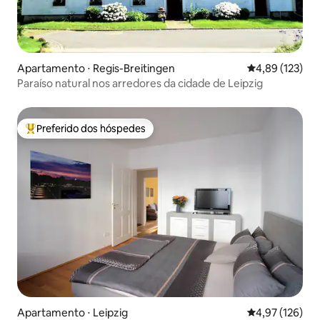
Apartamento ⋅ Regis-Breitingen
4,89 de uma av
4,89 (123)
Paraíso natural nos arredores da cidade de Leipzig
Preferido dos hóspedes
Entre os melhores preferidos dos hóspedes
Apartamento ⋅ Leipzig
4,97 de uma av
4,97 (126)