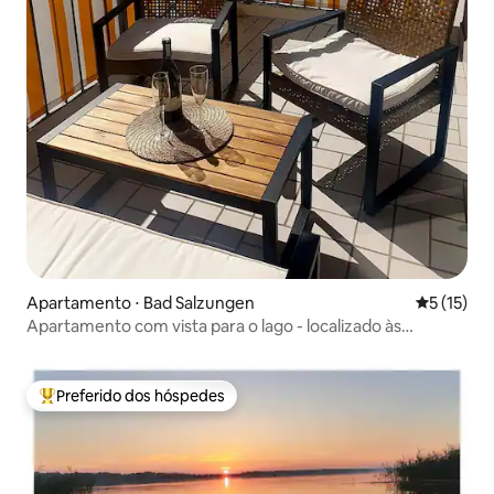
Apartamento ⋅ Bad Salzungen
5 de uma a
5 (15)
Apartamento com vista para o lago - localizado às
margens do lago Burgsee
Preferido dos hóspedes
Entre os melhores preferidos dos hóspedes