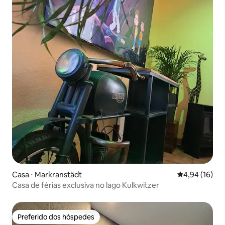
Casa ⋅ Markranstädt
4,94 de uma a
4,94 (16)
Casa de férias exclusiva no lago Kulkwitzer
Preferido dos hóspedes
Preferido dos hóspedes