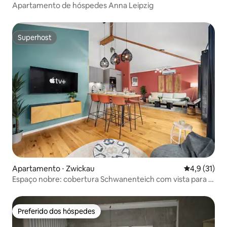
Apartamento de hóspedes Anna Leipzig
Superhost
Superhost
Apartamento ⋅ Zwickau
4,9 de uma a
4,9 (31)
Espaço nobre: cobertura Schwanenteich com vista para o
lago
Preferido dos hóspedes
Preferido dos hóspedes