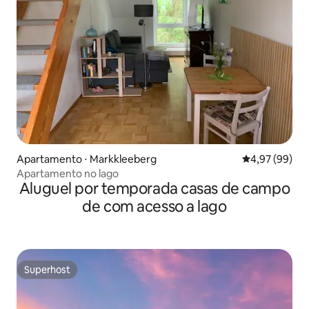
Apartamento ⋅ Markkleeberg
4,97 de uma a
4,97 (99)
Apartamento no lago
Aluguel por temporada casas de campo
de com acesso a lago
Superhost
Superhost