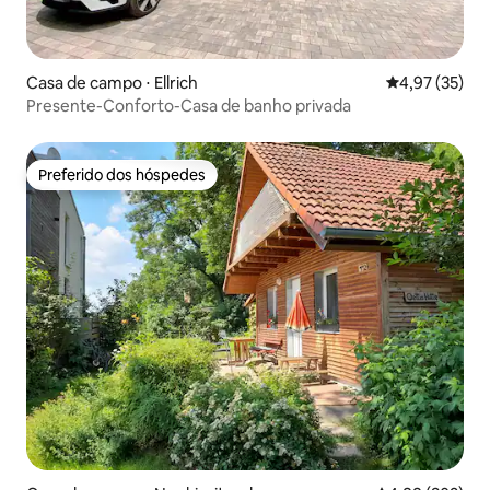
Casa de campo ⋅ Ellrich
4,97 de uma a
4,97 (35)
Presente-Conforto-Casa de banho privada
Preferido dos hóspedes
Preferido dos hóspedes