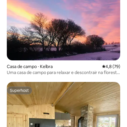
Casa de campo ⋅ Kelbra
4,8 de uma a
4,8 (79)
Uma casa de campo para relaxar e descontrair na floresta
de Harz
Superhost
Superhost