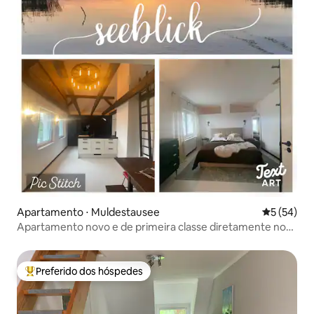
Apartamento ⋅ Muldestausee
5 de uma a
5 (54)
Apartamento novo e de primeira classe diretamente no
lago Muldestausee
Preferido dos hóspedes
Entre os melhores preferidos dos hóspedes