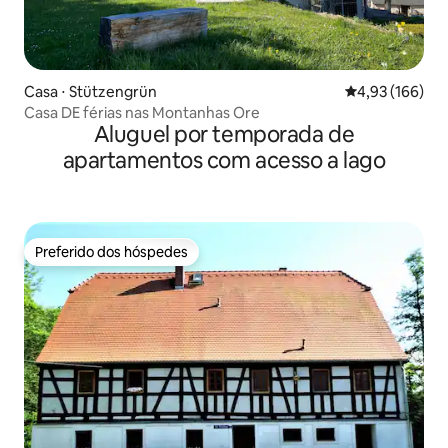
Casa ⋅ Stützengrün
4,93 de uma av
4,93 (166)
Casa DE férias nas Montanhas Ore
Aluguel por temporada de
apartamentos com acesso a lago
Preferido dos hóspedes
Preferido dos hóspedes