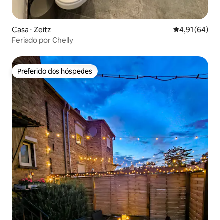
Casa ⋅ Zeitz
4,91 de uma a
4,91 (64)
Feriado por Chelly
Preferido dos hóspedes
Preferido dos hóspedes