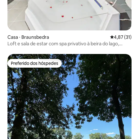
Casa ⋅ Braunsbedra
4,87 de uma a
4,87 (31)
Loft e sala de estar com spa privativo à beira do lago,
sauna e hidromassagem
Preferido dos hóspedes
Preferido dos hóspedes