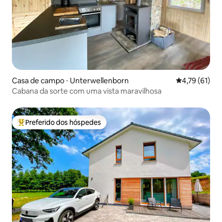
Casa de campo ⋅ Unterwellenborn
4,79 de uma a
4,79 (61)
Cabana da sorte com uma vista maravilhosa
Preferido dos hóspedes
Entre os melhores preferidos dos hóspedes