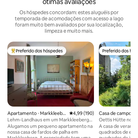
ótimas avaliações
Os hóspedes concordam: estes aluguéis por
temporada de acomodações com acesso a lago
foram muito bem avaliados por sua localização,
limpeza e muito mais.
Preferido dos hóspedes
Preferido dos hó
Entre os melhores preferidos dos hóspedes
Preferido dos hó
Apartamento ⋅ Markkleebe
4,99 de uma avaliação média de 
4,99 (190)
Casa de campo ⋅ N
rg
sch
Lehm-Landhaus em um Markkleeberg
Oettis Hütte no H
verde
lareira+canoa+bici
Alugamos um pequeno apartamento na
A casa de veranei
nossa casa de fardos de palha em
quadrados de espa
Markkleeberg. A propriedade tem uma
quadrados de jardi