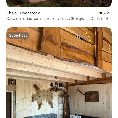
Chalé ⋅ Eibenstock
5 de uma a
5 (21)
Casa de férias com sauna e terraço (Berghaus Carlsfeld)
Superhost
Superhost