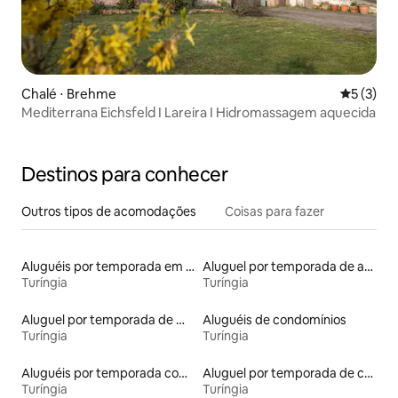
Chalé ⋅ Brehme
5 de uma 
5 (3)
Mediterrana Eichsfeld I Lareira I Hidromassagem aquecida
Destinos para conhecer
Outros tipos de acomodações
Coisas para fazer
Aluguéis por temporada em hotéis-fazenda
Aluguel por temporada de apart-hotéis
Turíngia
Turíngia
Aluguel por temporada de microcasas
Aluguéis de condomínios
Turíngia
Turíngia
Aluguéis por temporada com caiaque
Aluguel por temporada de castelos
Turíngia
Turíngia