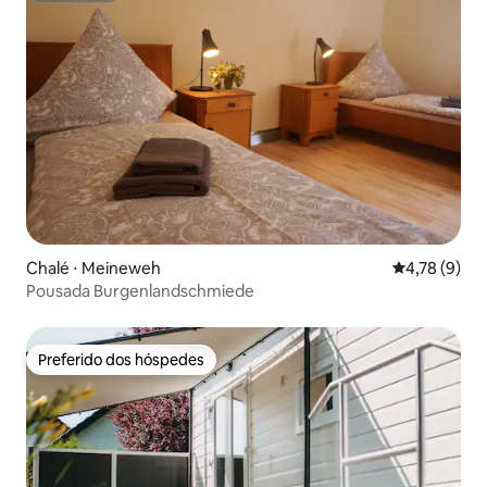
Chalé ⋅ Meineweh
4,78 de uma 
4,78 (9)
Pousada Burgenlandschmiede
Preferido dos hóspedes
Preferido dos hóspedes