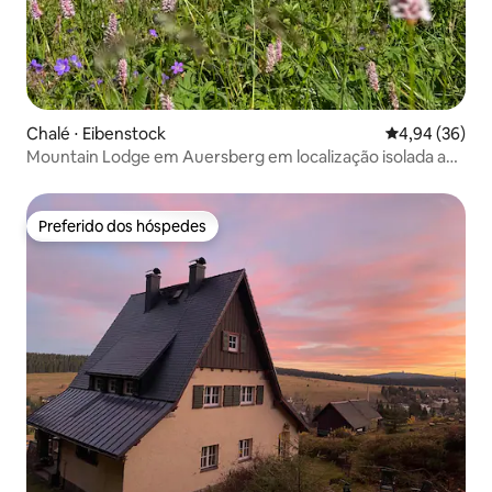
Chalé ⋅ Eibenstock
4,94 de uma a
4,94 (36)
Mountain Lodge em Auersberg em localização isolada a
800m
Preferido dos hóspedes
Preferido dos hóspedes