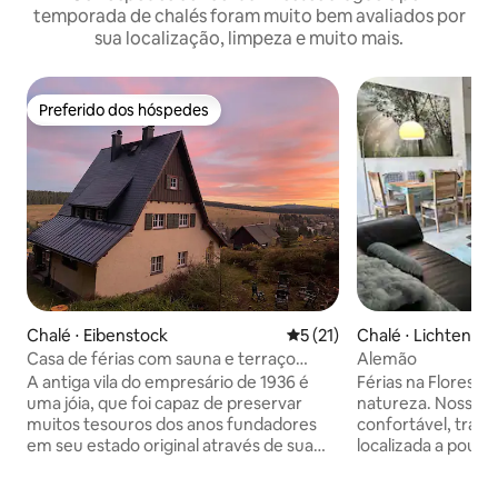
temporada de chalés foram muito bem avaliados por
sua localização, limpeza e muito mais.
Preferido dos hóspedes
Preferido dos hóspedes
Chalé ⋅ Eibenstock
5 de uma avaliação média de
5 (21)
Chalé ⋅ Lichtenbe
Casa de férias com sauna e terraço
Alemão
(Berghaus Carlsfeld)
A antiga vila do empresário de 1936 é
Férias na Floresta
uma jóia, que foi capaz de preservar
natureza. Nossa 
muitos tesouros dos anos fundadores
confortável, tranqu
em seu estado original através de sua
localizada a pouc
história agitada. Você estaciona na linha
Lichtenberg, nas 
da propriedade. Sua bagagem pega o
"Frankenwaldsee