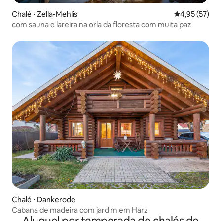
Chalé ⋅ Zella-Mehlis
4,95 de uma a
4,95 (57)
com sauna e lareira na orla da floresta com muita paz
Chalé ⋅ Dankerode
Cabana de madeira com jardim em Harz
Aluguel por temporada de chalés de