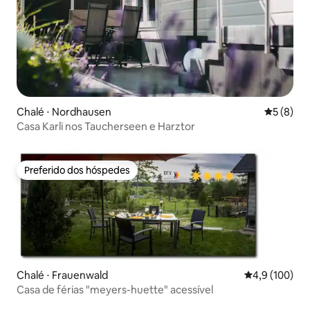
Chalé ⋅ Nordhausen
5 de uma 
5 (8)
Casa Karli nos Taucherseen e Harztor
Preferido dos hóspedes
Preferido dos hóspedes
Chalé ⋅ Frauenwald
4,9 de uma av
4,9 (100)
Casa de férias "meyers-huette" acessível