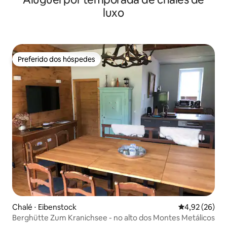
luxo
Preferido dos hóspedes
Preferido dos hóspedes
Chalé ⋅ Eibenstock
4,92 de uma a
4,92 (26)
Berghütte Zum Kranichsee - no alto dos Montes Metálicos