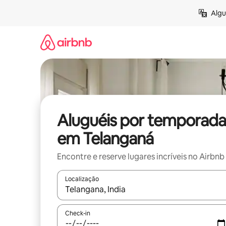
Pular
Algu
para
o
conteúdo
Aluguéis por temporada
em Telanganá
Encontre e reserve lugares incríveis no Airbnb
Localização
Quando os resultados estiverem disponíveis, expl
Check-in