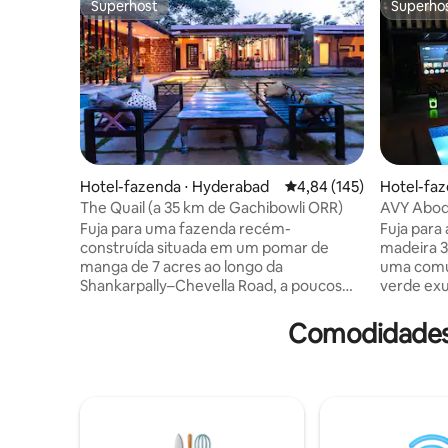
Superhost
Superho
Superhost
Superho
Hotel-fazenda ⋅ Hyderabad
4,84 de uma avaliação m
4,84 (145)
Hotel-fa
The Quail (a 35 km de Gachibowli ORR)
AVY Abode
quartos, 
Fuja para uma fazenda recém-
Fuja para
construída situada em um pomar de
madeira 3
manga de 7 acres ao longo da
uma comu
Shankarpally–Chevella Road, a poucos
verde ex
minutos do Pragati Resorts. Este refúgio
piscina l
sereno oferece 2 quartos
vistas da 
Comodidades 
aconchegantes (perfeitos para 4
com um vig
hóspedes), uma piscina privada,
para esca
espaçosas áreas de jantar e lounge, uma
festas, o
cozinha totalmente equipada, espaço
projetor,
para festas ao ar livre e Wi-Fi de alta
badminton
velocidade ilimitado. Amplo
RO, gerad