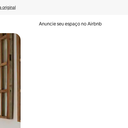
 original
Anuncie seu espaço no Airbnb
 deslizando o dedo na tela.