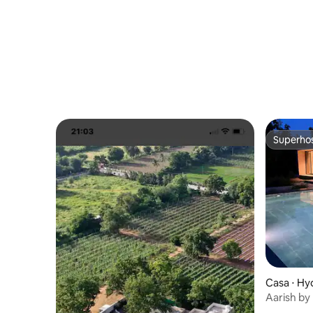
Superho
Superho
Casa ⋅ H
Aarish by
e 2 quart