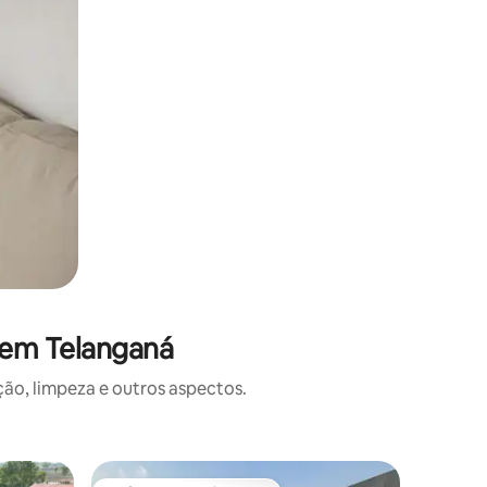
 em Telanganá
o, limpeza e outros aspectos.
Vila ⋅ Hy