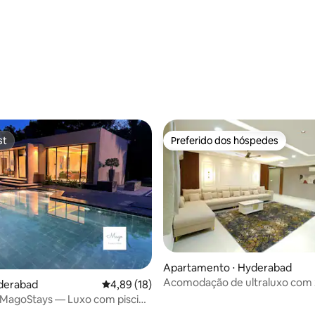
st
Preferido dos hóspedes
st
Preferido dos hóspedes
Apartamento ⋅ Hyderabad
Acomodação de ultraluxo com 
yderabad
4,89 de uma avaliação média de 5, 18 avalia
4,89 (18)
e cozinha em Kondapur, perto 
 MagoStays — Luxo com piscina
AMB/Google
os