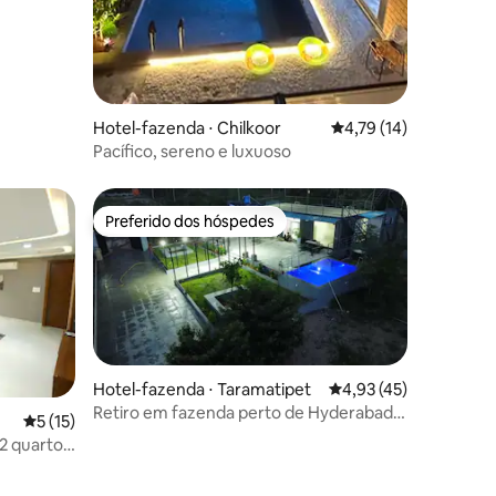
Hotel-fazenda ⋅ Chilkoor
4,79 de uma avaliação
4,79 (14)
Pacífico, sereno e luxuoso
Preferido dos hóspedes
Preferido dos hóspedes
Hotel-fazenda ⋅ Taramatipet
4,93 de uma avaliação
4,93 (45)
Retiro em fazenda perto de Hyderabad:
5 de uma avaliação média de 5, 15 avaliações
5 (15)
relaxe e recarregue
2 quartos
ções
de