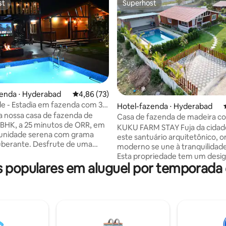
st
Superhost
st
Superhost
édia de 5, 145 avaliações
zenda ⋅ Hyderabad
4,86 de uma avaliação média de 5, 73 avalia
4,86 (73)
 - Estadia em fazenda com 3
Hotel-fazenda ⋅ Hyderabad
piscina privativa em Moinabad
 a nossa casa de fazenda de
Casa de fazenda de madeira co
BHK, a 25 minutos de ORR, em
privativa e 3 quartos, sala e co
KUKU FARM STAY Fuja da cidade para
nidade serena com grama
Hyderabad
este santuário arquitetônico, o
uberante. Desfrute de uma
moderno se une à tranquilidade
impa, gazebo com escadas para
Esta propriedade tem um desi
aldeia e instalações seguras
populares em aluguel por temporada
impressionante de telhado de 
ia e portão principal. Perfeito
águas. No coração do espaço ao 
padas de fim de semana,
há uma piscina impecável, lade
ferece fogueira, churrasqueira,
um gazebo personalizado, perf
 carrom, xadrez, críquete e
contar histórias tarde da noite 
. Utensílios de cozinha, água
estrelas. Seja relaxando à beira
or e zelador incluídos. O
ou aproveitando o amplo grama