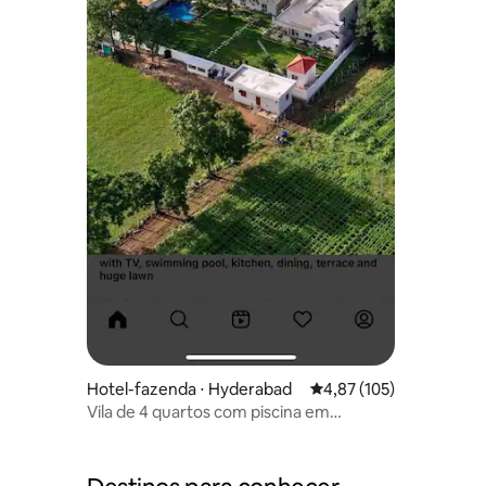
Hotel-fazenda ⋅ Hyderabad
4,87 de uma avaliação m
4,87 (105)
Vila de 4 quartos com piscina em
fazendas de árvores de nim Hotel-
fazenda shamirpet